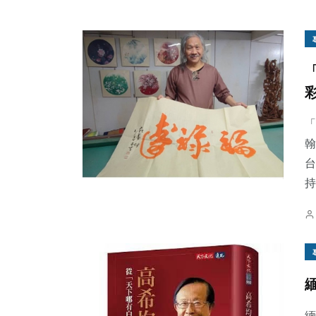
「
翰
台
持
緬