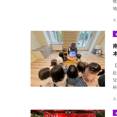
收
地.
【
赴
兒
科