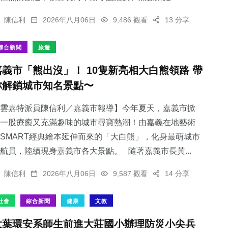
陳信利
2026年八月06日
9,486 觀看
13 分享
綜合新聞
旅遊
嘉義市「熊出沒」！ 10隻新亮相大白熊領路 帶
你解鎖城市知名景點〜
雲嘉特派員陳信利／嘉義市報導】今年夏天，嘉義市掀
一股療癒又充滿趣味的城市尋寶熱潮！由嘉義在地藝術
SMART經典繪本延伸而來的「大白熊」，化身最萌城市
航員，陸續現身嘉義市各大景點。 隨著嘉義市長黃...
陳信利
2026年八月06日
9,587 觀看
14 分享
社會
綜合新聞
健康
文教
大葉環安系師生前進大莊國小辦理防災小尖兵