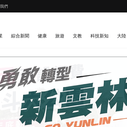
我們
業
綜合新聞
健康
旅遊
文教
科技新知
大陸