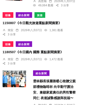
高哲翰
2026年八月07日
49,064 觀看
3 分享
頭條
綜合新聞
旅遊
1150807《今日觀光旅遊重點新聞摘要》
簡安
2026年八月07日
1,381 觀看
3 分享
頭條
綜合新聞
1180507《今日國內 國際 重點新聞摘要》
簡安
2026年八月07日
1,472 觀看
3 分享
綜合新聞
雲林縣長張麗善暖心致贈父親
節禮物咖啡杯 向辛勤守護治
安、兼顧家庭責任的男性警察
同仁 表達誠摯感謝與祝福〜