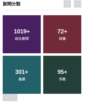
新聞分類
1019
+
72
+
106
+
綜合新聞
頭條
農業
301
+
95
+
49
+
健康
宗教
科技新知