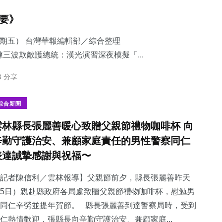
摘要》
星期五） 台灣華報編輯部／綜合整理
三波欺敵護總統：​漢光演習深夜模擬「...
3 分享
綜合新聞
雲林縣長張麗善暖心致贈父親節禮物咖啡杯 向
辛勤守護治安、兼顧家庭責任的男性警察同仁
表達誠摯感謝與祝福〜
記者陳信利／雲林報導】父親節前夕，縣長張麗善昨天
5日）親赴縣政府各局處致贈父親節禮物咖啡杯，慰勉男
同仁辛勞並提年賀節。 縣長張麗善到達警察局時，受到
仁熱情歡迎，張縣長向辛勤守護治安、兼顧家庭...