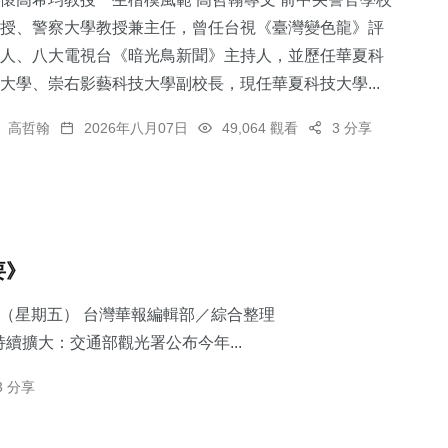
授、警察大學教授兼主任，曾任台視《臺灣變色龍》評
人、八大電視台《暗光鳥新聞》主持人，並歷任華夏科
大學、崇右影藝科技大學副校長，現任華夏科技大學...
167
+
333
+
567
+
高哲翰
2026年八月07日
49,064 觀看
3 分享
專欄
文教
社會
要》
233
+
3
+
7日（星期五） 台灣華報編輯部／綜合整理
旅遊
大陸
續擴大：交通部觀光署公布今年...
3 分享