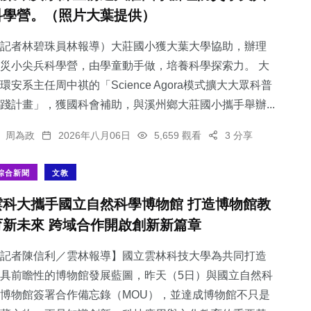
科學營。（照片大葉提供）
記者林碧珠員林報導）大莊國小獲大葉大學協助，辦理
災小尖兵科學營，由學童動手做，培養科學探索力。 大
環安系主任周中祺的「Science Agora模式擴大大眾科普
踐計畫」，獲國科會補助，與溪州鄉大莊國小攜手舉辦...
周為政
2026年八月06日
5,659 觀看
3 分享
綜合新聞
文教
雲科大攜手國立自然科學博物館 打造博物館教
育新未來 跨域合作開啟創新新篇章
記者陳信利／雲林報導】國立雲林科技大學為共同打造
具前瞻性的博物館發展藍圖，昨天（5日）與國立自然科
博物館簽署合作備忘錄（MOU），並達成博物館不只是