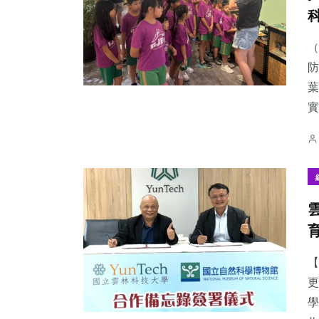
（
防
葉
實
【
更
學