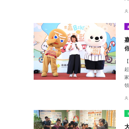
【
起
家
領