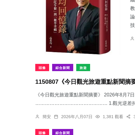
教
論
技
1019
+
72
+
106
+
綜合新聞
頭條
農業
頭條
綜合新聞
旅遊
1150807《今日觀光旅遊重點新聞摘
301
+
95
+
49
+
《今日觀光旅遊重點新聞摘要》 2026年8月
健康
宗教
科技新知
……………………………………… 1.觀光逆差持
簡安
2026年八月07日
1,381 觀看
頭條
綜合新聞