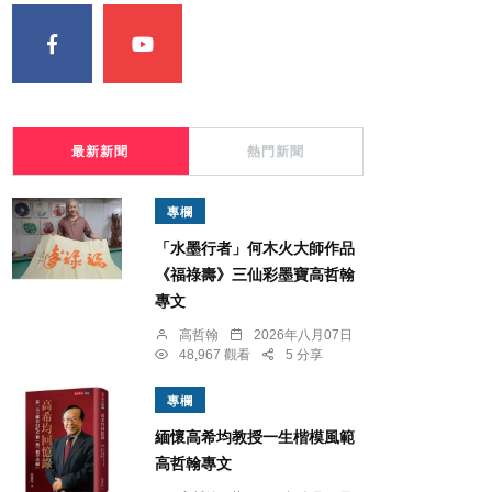
最新新聞
熱門新聞
專欄
「水墨行者」何木火大師作品
《福祿壽》三仙彩墨寶高哲翰
專文
高哲翰
2026年八月07日
48,967 觀看
5 分享
專欄
緬懷高希均教授一生楷模風範
高哲翰專文