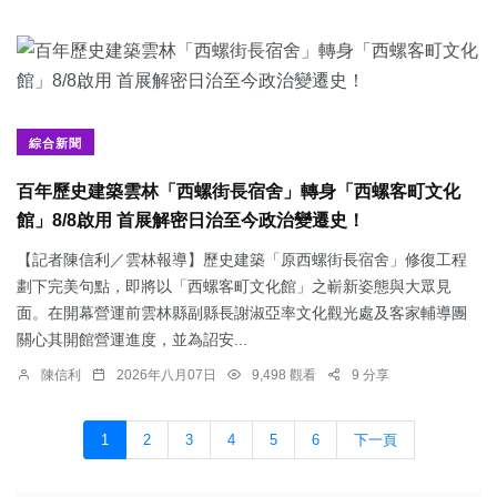
綜合新聞
百年歷史建築雲林「西螺街長宿舍」轉身「西螺客町文化
館」8/8啟用 首展解密日治至今政治變遷史！
【記者陳信利／雲林報導】歷史建築「原西螺街長宿舍」修復工程
劃下完美句點，即將以「西螺客町文化館」之嶄新姿態與大眾見
面。在開幕營運前雲林縣副縣長謝淑亞率文化觀光處及客家輔導團
關心其開館營運進度，並為詔安...
陳信利
2026年八月07日
9,498 觀看
9 分享
1
2
3
4
5
6
下一頁