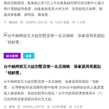
善的活動環境，集集鎮公所7日上午在集集鎮田寮社區活動中心盛大
舉行電梯啟用典禮，由集集鎮長吳大村主持，並與縣長許淑華、縣
議員黃春麟、謝明謀、陳淑惠...
陳朝枝
2026年八月07日
5,327 觀看
2 分享
綜合新聞
健康
台中鍋烤節五大組別暫居第一名店揭曉 張峯源局長親貼
「領鮮獎」
台中鍋烤節五大組別暫居第一名店揭曉 張峯源局長親貼「領鮮
獎」 台灣華報/特派員陳明/臺中報導 2026台中鍋烤節全民人氣票選
進入最後衝刺，各組別競爭白熱化！台中市政府經濟發展局今（7）
日由局長張峯源親自前往五大組...
陳明
2026年八月07日
6,600 觀看
6 分享