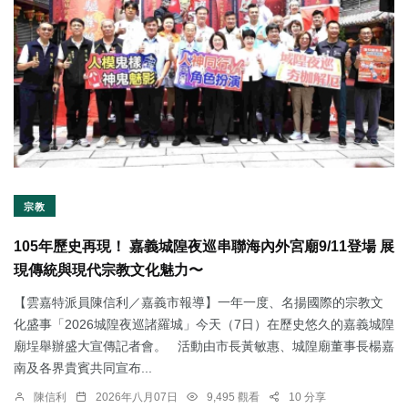
宗教
105年歷史再現！ 嘉義城隍夜巡串聯海內外宮廟9/11登場 展
現傳統與現代宗教文化魅力〜
【雲嘉特派員陳信利／嘉義市報導】一年一度、名揚國際的宗教文
化盛事「2026城隍夜巡諸羅城」今天（7日）在歷史悠久的嘉義城隍
廟埕舉辦盛大宣傳記者會。 活動由市長黃敏惠、城隍廟董事長楊嘉
南及各界貴賓共同宣布...
陳信利
2026年八月07日
9,495 觀看
10 分享