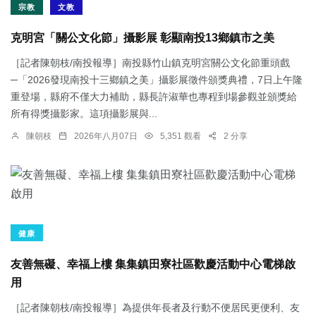
宗教
文教
克明宮「關公文化節」攝影展 彰顯南投13鄉鎮市之美
［記者陳朝枝/南投報導］南投縣竹山鎮克明宮關公文化節重頭戲
─「2026發現南投十三鄉鎮之美」攝影展徵件頒獎典禮，7日上午隆
重登場，縣府不僅大力補助，縣長許淑華也專程到場參觀並頒獎給
所有得獎攝影家。這項攝影展與...
陳朝枝
2026年八月07日
5,351 觀看
2 分享
健康
友善無礙、幸福上樓 集集鎮田寮社區歡慶活動中心電梯啟
用
［記者陳朝枝/南投報導］為提供年長者及行動不便居民更便利、友