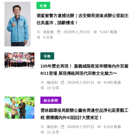
社會
酒駕被警方逮捕法辦｜吉安鄉長游淑貞辦公室副主
任吳嘉洋，請辭獲准！
張柏東
2026年八月07日
5,447 觀看
3 分享
宗教
105年歷史再現！ 嘉義城隍夜巡串聯海內外宮廟
9/11登場 展現傳統與現代宗教文化魅力〜
陳信利
2026年八月07日
9,495 觀看
10 分享
綜合新聞
雲林縣環保局新辦公廳舍周邊空品淨化區景觀工
程 榮獲國內外4項設計大獎肯定！
陳信利
2026年八月07日
9,610 觀看
11 分享