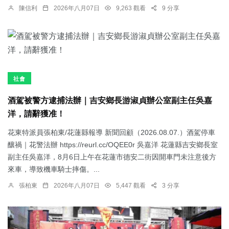
陳信利
2026年八月07日
9,263 觀看
9 分享
社會
酒駕被警方逮捕法辦｜吉安鄉長游淑貞辦公室副主任吳嘉
洋，請辭獲准！
花東特派員張柏東/花蓮縣報導 新聞回顧（2026.08.07.）酒駕停車
釀禍｜花警法辦 https://reurl.cc/OQEE0r 吳嘉洋 花蓮縣吉安鄉長室
副主任吳嘉洋，8月6日上午在花蓮市德安二街因開車門未注意後方
來車，導致機車騎士摔傷。...
張柏東
2026年八月07日
5,447 觀看
3 分享