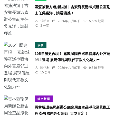
酒駕被警方逮捕法辦｜吉安鄉長游淑貞辦公室副
主任吳嘉洋，請辭獲准！
張柏東
2026年八月07日
5,535 觀看
3 分享
宗教
105年歷史再現！ 嘉義城隍夜巡串聯海內外宮廟
9/11登場 展現傳統與現代宗教文化魅力〜
陳信利
2026年八月07日
9,549 觀看
15 分享
綜合新聞
雲林縣環保局新辦公廳舍周邊空品淨化區景觀工
程 榮獲國內外4項設計大獎肯定！