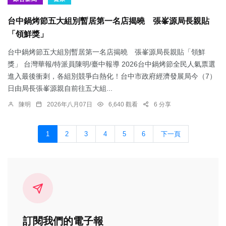
台中鍋烤節五大組別暫居第一名店揭曉 張峯源局長親貼
「領鮮獎」
台中鍋烤節五大組別暫居第一名店揭曉 張峯源局長親貼「領鮮
獎」 台灣華報/特派員陳明/臺中報導 2026台中鍋烤節全民人氣票選
進入最後衝刺，各組別競爭白熱化！台中市政府經濟發展局今（7）
日由局長張峯源親自前往五大組...
陳明
2026年八月07日
6,640 觀看
6 分享
1
2
3
4
5
6
下一頁
訂閱我們的電子報