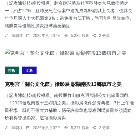
［記者陳朝枝/南投報導］肺炎鏈球菌為社區型肺炎常見致病菌之
一，約占27%，且肺炎死亡個案中逾九成為65歲以上長者，使其長
年位居國人十大死因第3名；當免疫力低下時，尚可能引發敗血症、
腦膜炎等侵襲性肺炎鏈球菌感染症...
陳朝枝
2026年八月07日
5,289 觀看
2 分享
宗教
文教
克明宮「關公文化節」攝影展 彰顯南投13鄉鎮市之美
［記者陳朝枝/南投報導］南投縣竹山鎮克明宮關公文化節重頭戲
─「2026發現南投十三鄉鎮之美」攝影展徵件頒獎典禮，7日上午隆
重登場，縣府不僅大力補助，縣長許淑華也專程到場參觀並頒獎給
所有得獎攝影家。這項攝影展與...
陳朝枝
2026年八月07日
5,377 觀看
2 分享