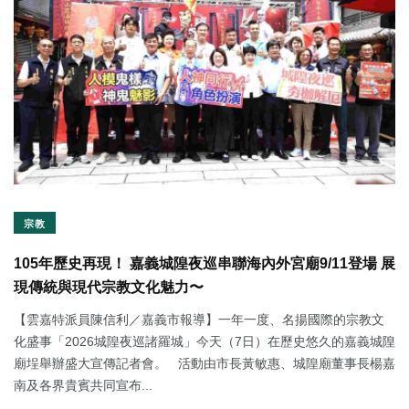
宗教
105年歷史再現！ 嘉義城隍夜巡串聯海內外宮廟9/11登場 展
現傳統與現代宗教文化魅力〜
【雲嘉特派員陳信利／嘉義市報導】一年一度、名揚國際的宗教文
化盛事「2026城隍夜巡諸羅城」今天（7日）在歷史悠久的嘉義城隍
廟埕舉辦盛大宣傳記者會。 活動由市長黃敏惠、城隍廟董事長楊嘉
南及各界貴賓共同宣布...