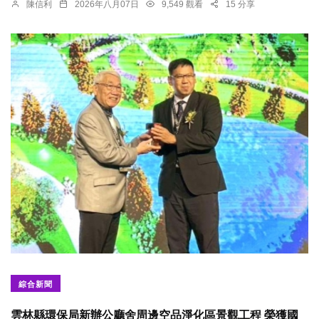
陳信利
2026年八月07日
9,549 觀看
15 分享
綜合新聞
雲林縣環保局新辦公廳舍周邊空品淨化區景觀工程 榮獲國