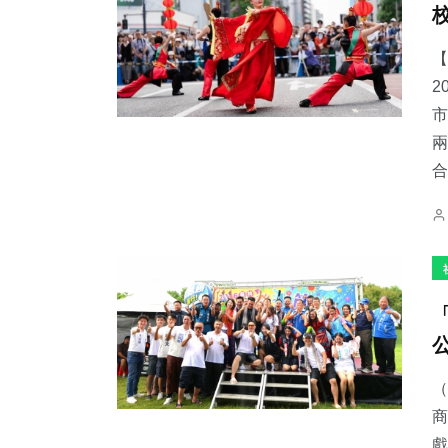
【
2
市
兩
合
（
商
戲