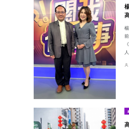
楊
前
《
人