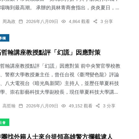
場嗨到最高潮。 承辦的員林青商會指出，炎炎夏日，...
周為政
2026年八月09日
4,864 觀看
3 分享
專欄
高哲翰講座教授點評「幻謊」因應對策
哲翰講座教授點評「幻謊」因應對策 前中央警官學校教
、警察大學教授兼主任，曾任台視《臺灣變色龍》評論
、八大電視台《暗光鳥新聞》主持人，並歷任華夏科技
學、崇右影藝科技大學副校長，現任華夏科技大學講...
高哲翰
2026年八月09日
49,152 觀看
3 分享
社會
詐團找外籍人士來台提領高雄警方攔截逮人