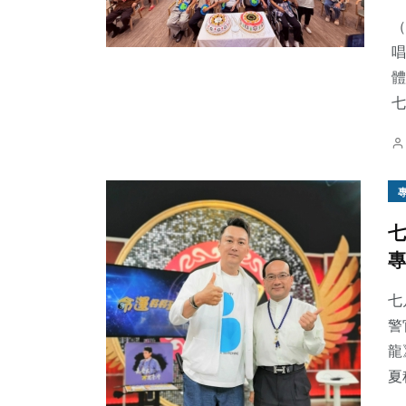
（
唱
體
七
78
+
112
+
25
+
旅遊
文教
頭條
七
專
32
+
36
+
193
+
宗教
農業
社會
七
警
龍
夏