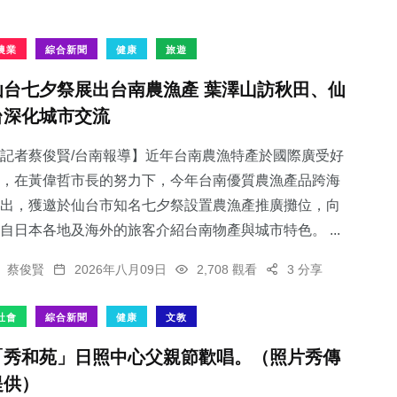
農業
綜合新聞
健康
旅遊
仙台七夕祭展出台南農漁產 葉澤山訪秋田、仙
台深化城市交流
記者蔡俊賢/台南報導】近年台南農漁特產於國際廣受好
，在黃偉哲市長的努力下，今年台南優質農漁產品跨海
出，獲邀於仙台市知名七夕祭設置農漁產推廣攤位，向
自日本各地及海外的旅客介紹台南物產與城市特色。 ...
蔡俊賢
2026年八月09日
2,708 觀看
3 分享
社會
綜合新聞
健康
文教
「秀和苑」日照中心父親節歡唱。（照片秀傳
提供）