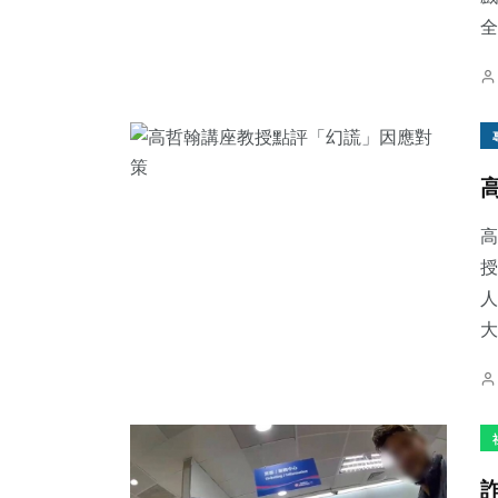
全
高
授
人
大