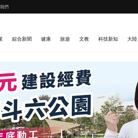
我們
業
綜合新聞
健康
旅遊
文教
科技新知
大陸