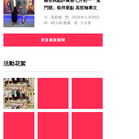
楊登嵙點評農曆七月初一「鬼
門開」祭拜要點 高哲翰專文
高哲翰
2026年八月09日
49,148 觀看
3 分享
更多最新新聞
活動花絮