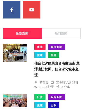
最新新聞
熱門新聞
農業
綜合新聞
健康
旅遊
仙台七夕祭展出台南農漁產 葉
澤山訪秋田、仙台深化城市交
流
蔡俊賢
2026年八月09日
2,708 觀看
3 分享
社會
綜合新聞
健康
文教