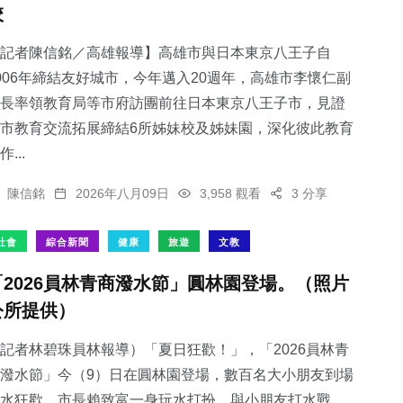
校
記者陳信銘／高雄報導】高雄市與日本東京八王子自
006年締結友好城市，今年邁入20週年，高雄市李懷仁副
長率領教育局等市府訪團前往日本東京八王子市，見證
市教育交流拓展締結6所姊妹校及姊妹園，深化彼此教育
作...
陳信銘
2026年八月09日
3,958 觀看
3 分享
社會
綜合新聞
健康
旅遊
文教
「2026員林青商潑水節」圓林園登場。（照片
公所提供）
記者林碧珠員林報導）「夏日狂歡！」，「2026員林青
潑水節」今（9）日在圓林園登場，數百名大小朋友到場
水狂歡，市長賴致富一身玩水打扮，與小朋友打水戰，