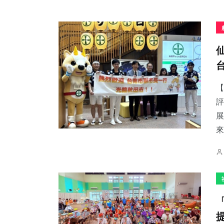
【
評
展
來