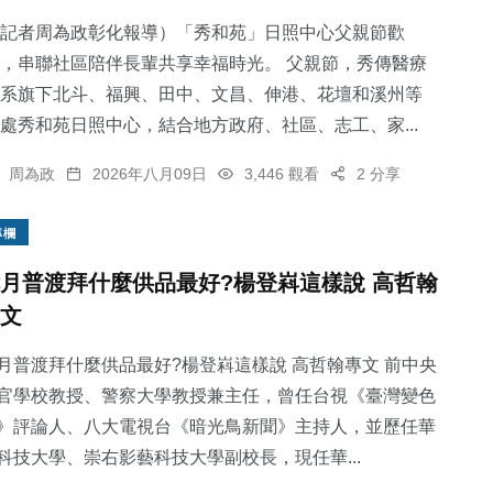
記者周為政彰化報導）「秀和苑」日照中心父親節歡
，串聯社區陪伴長輩共享幸福時光。 父親節，秀傳醫療
系旗下北斗、福興、田中、文昌、伸港、花壇和溪州等
處秀和苑日照中心，結合地方政府、社區、志工、家...
1
+
56
+
16
+
大陸
專欄
科技新知
周為政
2026年八月09日
3,446 觀看
2 分享
專欄
月普渡拜什麼供品最好?楊登嵙這樣說 高哲翰
文
347
+
103
+
綜合新聞
健康
月普渡拜什麼供品最好?楊登嵙這樣說 高哲翰專文 前中央
官學校教授、警察大學教授兼主任，曾任台視《臺灣變色
》評論人、八大電視台《暗光鳥新聞》主持人，並歷任華
科技大學、崇右影藝科技大學副校長，現任華...