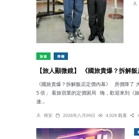
旅遊
專欄
【旅人顯微鏡】 《國旅貴爆？拆解飯
《國旅貴爆？拆解飯店定價內幕》 房價降了 大
5 倍」 看旅宿業的定價困局 嗨，歡迎來到
連...
簡安
2026年八月09日
4,028 觀看