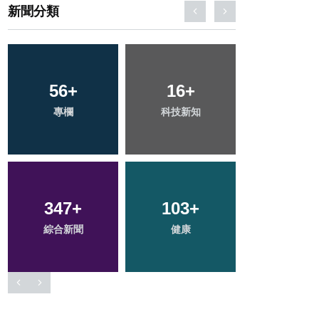
新聞分類
79
+
112
+
25
+
旅遊
文教
頭條
32
+
36
+
193
+
宗教
農業
社會