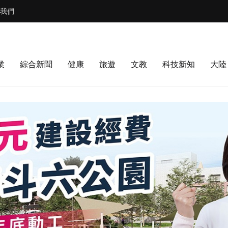
我們
業
綜合新聞
健康
旅遊
文教
科技新知
大陸