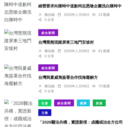
綠營要求向陳時中道歉柯志恩嗆企圖洗白陳時中
陳信銘
2026年八月08日
23 觀看
0 分享
綜合新聞
台灣黑熊現蹤屏東三地門安坡村
陳信銘
2026年八月08日
81 觀看
0 分享
綜合新聞
台灣與夏威夷簽署合作找海廢解方
陳信銘
2026年八月08日
70 觀看
0 分享
社會
綜合新聞
健康
旅遊
文教
「2026醫法共構，實證新徑：成癮戒治全方位司