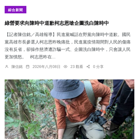
綜合新聞
綠營要求向陳時中道歉柯志恩嗆企圖洗白陳時中
【記者陳信銘／高雄報導】民進黨喊話在野黨向陳時中道歉。國民
黨高雄市長參選人柯志恩昨晚痛批，民進黨疫情期間對人民的傷痛
沒有反省，卻操作慈濟遭詐騙一式、企圖洗白陳時中，只會讓人民
更加憤怒。 柯志恩昨在...
陳信銘
2026年八月08日
23 觀看
0 分享