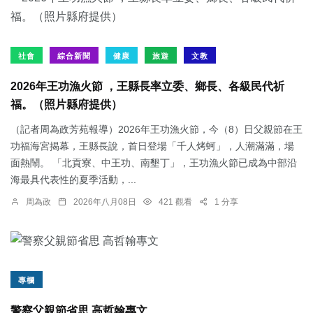
社會
綜合新聞
健康
旅遊
文教
2026年王功漁火節 ，王縣長率立委、鄉長、各級民代祈
福。（照片縣府提供）
（記者周為政芳苑報導）2026年王功漁火節，今（8）日父親節在王
功福海宮揭幕，王縣長說，首日登場「千人烤蚵」，人潮滿滿，場
面熱鬧。 「北貢寮、中王功、南墾丁」，王功漁火節已成為中部沿
海最具代表性的夏季活動，...
周為政
2026年八月08日
421 觀看
1 分享
專欄
警察父親節省思 高哲翰專文