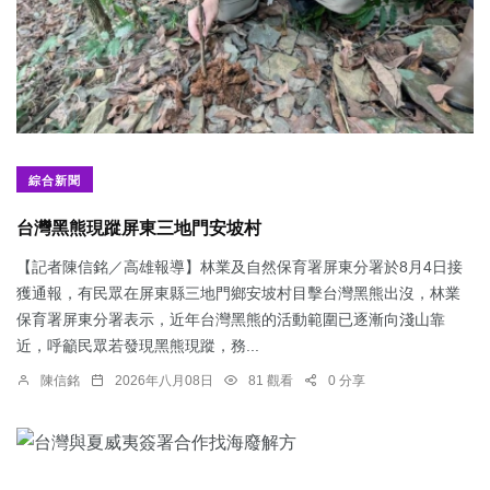
綜合新聞
台灣黑熊現蹤屏東三地門安坡村
【記者陳信銘／高雄報導】林業及自然保育署屏東分署於8月4日接
獲通報，有民眾在屏東縣三地門鄉安坡村目擊台灣黑熊出沒，林業
保育署屏東分署表示，近年台灣黑熊的活動範圍已逐漸向淺山靠
近，呼籲民眾若發現黑熊現蹤，務...
陳信銘
2026年八月08日
81 觀看
0 分享