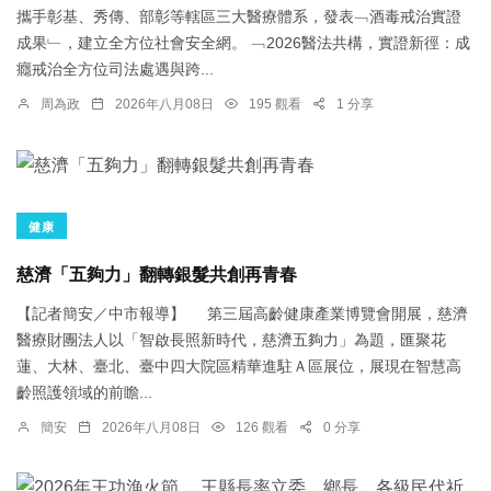
攜手彰基、秀傳、部彰等轄區三大醫療體系，發表﹁酒毒戒治實證
成果﹂，建立全方位社會安全網。 ﹁2026醫法共構，實證新徑：成
癮戒治全方位司法處遇與跨...
周為政
2026年八月08日
195 觀看
1 分享
健康
慈濟「五夠力」翻轉銀髮共創再青春
【記者簡安／中市報導】 第三屆高齡健康產業博覽會開展，慈濟
醫療財團法人以「智啟長照新時代，慈濟五夠力」為題，匯聚花
蓮、大林、臺北、臺中四大院區精華進駐Ａ區展位，展現在智慧高
齡照護領域的前瞻...
簡安
2026年八月08日
126 觀看
0 分享