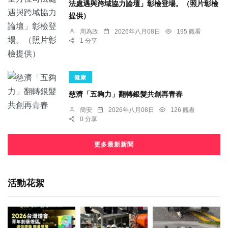
法處遇與跨域協力論壇」彰檢登場。（照片彰檢
提供）
周為政
2026年八月08日
195 觀看
1 分享
健康
慈濟「五夠力」翻轉銀髮共創再青春
簡安
2026年八月08日
126 觀看
0 分享
更多最新新聞
活動花絮