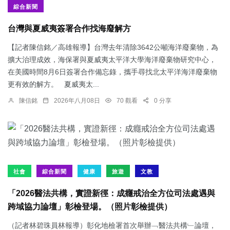
綜合新聞
台灣與夏威夷簽署合作找海廢解方
【記者陳信銘／高雄報導】台灣去年清除3642公噸海洋廢棄物，為
擴大治理成效，海保署與夏威夷太平洋大學海洋廢棄物研究中心，
在美國時間8月6日簽署合作備忘錄，攜手尋找北太平洋海洋廢棄物
更有效的解方。 夏威夷太...
陳信銘
2026年八月08日
70 觀看
0 分享
社會
綜合新聞
健康
旅遊
文教
「2026醫法共構，實證新徑：成癮戒治全方位司法處遇與
跨域協力論壇」彰檢登場。（照片彰檢提供）
（記者林碧珠員林報導）彰化地檢署首次舉辦﹁醫法共構﹂論壇，