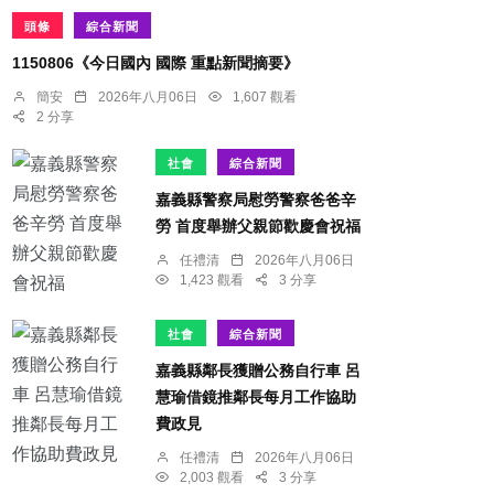
頭條
綜合新聞
1150806《今日國內 國際 重點新聞摘要》
簡安
2026年八月06日
1,607 觀看
2 分享
社會
綜合新聞
嘉義縣警察局慰勞警察爸爸辛
勞 首度舉辦父親節歡慶會祝福
任禮清
2026年八月06日
1,423 觀看
3 分享
社會
綜合新聞
嘉義縣鄰長獲贈公務自行車 呂
慧瑜借鏡推鄰長每月工作協助
費政見
任禮清
2026年八月06日
2,003 觀看
3 分享