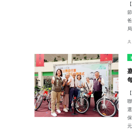
【
節
爸
局
【
聯
選
保
元.