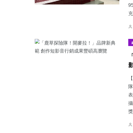
9
充
【
隊
表
攝
獎