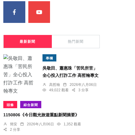
最新新聞
熱門新聞
專欄
吳敬田、蕭惠珠「苦民所苦」
全心投入打詐工作 高哲翰專文
高哲翰
2026年八月06日
49,022 觀看
3 分享
頭條
綜合新聞
1150806《今日觀光旅遊重點新聞摘要》
簡安
2026年八月06日
1,352 觀看
2 分享