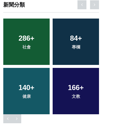
新聞分類
286
512
+
+
84
1
+
+
49
+
綜合新聞
社會
專欄
大陸
農業
140
36
+
+
166
24
+
+
114
+
健康
頭條
科技新知
文教
旅遊