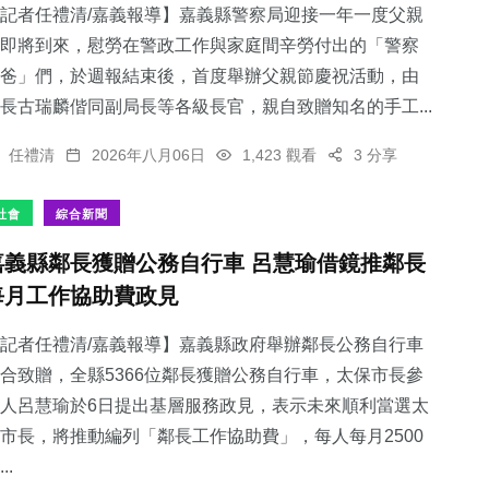
記者任禮清/嘉義報導】嘉義縣警察局迎接一年一度父親
即將到來，慰勞在警政工作與家庭間辛勞付出的「警察
爸」們，於週報結束後，首度舉辦父親節慶祝活動，由
長古瑞麟偕同副局長等各級長官，親自致贈知名的手工...
任禮清
2026年八月06日
1,423 觀看
3 分享
社會
綜合新聞
嘉義縣鄰長獲贈公務自行車 呂慧瑜借鏡推鄰長
每月工作協助費政見
記者任禮清/嘉義報導】嘉義縣政府舉辦鄰長公務自行車
合致贈，全縣5366位鄰長獲贈公務自行車，太保市長參
人呂慧瑜於6日提出基層服務政見，表示未來順利當選太
市長，將推動編列「鄰長工作協助費」，每人每月2500
..