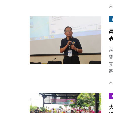
高
警
實
察