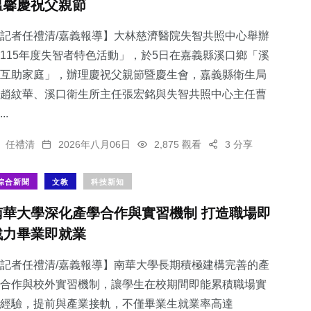
溫馨慶祝父親節
記者任禮清/嘉義報導】大林慈濟醫院失智共照中心舉辦
115年度失智者特色活動」，於5日在嘉義縣溪口鄉「溪
互助家庭」，辦理慶祝父親節暨慶生會，嘉義縣衛生局
趙紋華、溪口衛生所主任張宏銘與失智共照中心主任曹
..
任禮清
2026年八月06日
2,875 觀看
3 分享
綜合新聞
文教
科技新知
南華大學深化產學合作與實習機制 打造職場即
戰力畢業即就業
記者任禮清/嘉義報導】南華大學長期積極建構完善的產
合作與校外實習機制，讓學生在校期間即能累積職場實
經驗，提前與產業接軌，不僅畢業生就業率高達