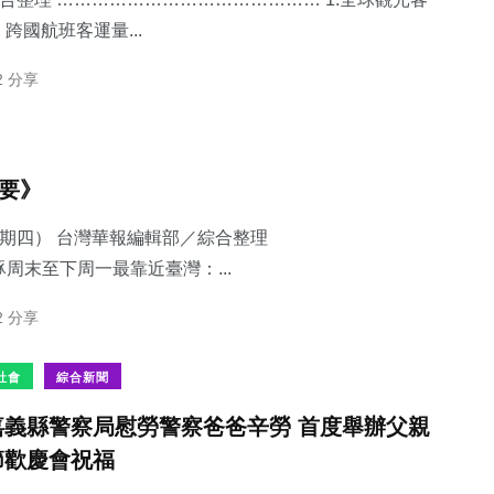
國航班客運量...
2 分享
48
+
宗教
摘要》
星期四） 台灣華報編輯部／綜合整理
豚周末至下周一最靠近臺灣：...
2 分享
社會
綜合新聞
嘉義縣警察局慰勞警察爸爸辛勞 首度舉辦父親
節歡慶會祝福