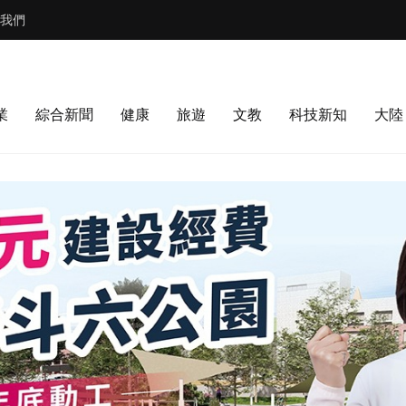
我們
業
綜合新聞
健康
旅遊
文教
科技新知
大陸