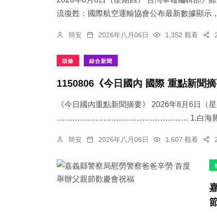
流復甦：國際航空運輸協會公布最新數據顯示，跨
簡安
2026年八月06日
1,352 觀看
505
+
1
+
53
+
頭條
綜合新聞
綜合新聞
大陸
農業
1150806《今日國內 國際 重點新聞
《今日國內重點新聞摘要》 2026年8月6日（
…………………………………………… 1.​白海
33
+
23
+
108
+
簡安
2026年八月06日
1,607 觀看
頭條
科技新知
旅遊