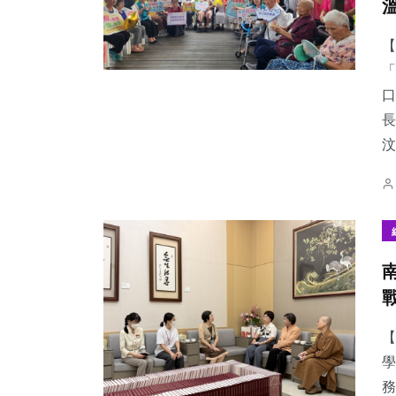
【
「
口
長
汶.
【
學
務