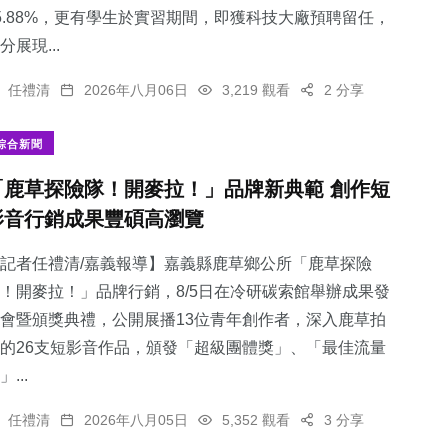
5.88%，更有學生於實習期間，即獲科技大廠預聘留任，
分展現...
任禮清
2026年八月06日
3,219 觀看
2 分享
綜合新聞
「鹿草探險隊！開麥拉！」品牌新典範 創作短
影音行銷成果豐碩高瀏覽
記者任禮清/嘉義報導】嘉義縣鹿草鄉公所「鹿草探險
！開麥拉！」品牌行銷，8/5日在冷研碳索館舉辦成果發
會暨頒獎典禮，公開展播13位青年創作者，深入鹿草拍
的26支短影音作品，頒發「超級團體獎」、「最佳流量
」...
任禮清
2026年八月05日
5,352 觀看
3 分享