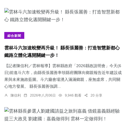
綜合新聞
雲林斗六加速蛻變再升級！ 縣長張麗善：打造智慧新都心
鐵路立體化邁開關鍵一步！
【記者陳信利／雲林報導】雲林縣政府「2026縣政說明會」今天(6
日)前進斗六市，由縣長張麗善率領縣府團隊向鄉親報告近年建設成
果與未來施政藍圖。斗六廳會場湧入滿滿鄉親，座無虛席，共同關
心地方發展。 縣長張麗善強調...
陳信利
2026年八月06日
9,946 觀看
20 分享