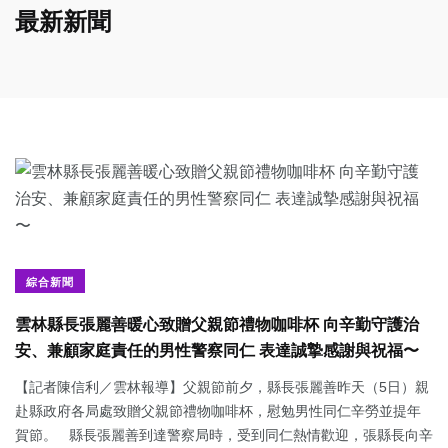
最新新聞
綜合新聞
雲林縣長張麗善暖心致贈父親節禮物咖啡杯 向辛勤守護治
安、兼顧家庭責任的男性警察同仁 表達誠摯感謝與祝福〜
【記者陳信利／雲林報導】父親節前夕，縣長張麗善昨天（5日）親
赴縣政府各局處致贈父親節禮物咖啡杯，慰勉男性同仁辛勞並提年
賀節。 縣長張麗善到達警察局時，受到同仁熱情歡迎，張縣長向辛