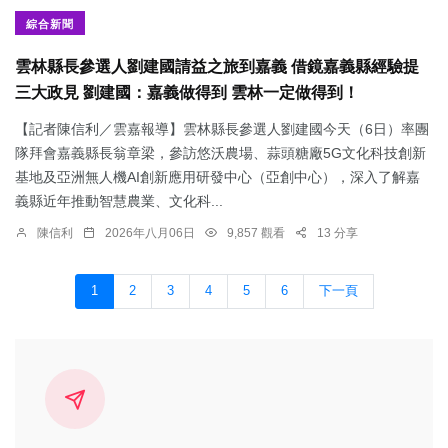
綜合新聞
雲林縣長參選人劉建國請益之旅到嘉義 借鏡嘉義縣經驗提
三大政見 劉建國：嘉義做得到 雲林一定做得到！
【記者陳信利／雲嘉報導】雲林縣長參選人劉建國今天（6日）率團
隊拜會嘉義縣長翁章梁，參訪悠沃農場、蒜頭糖廠5G文化科技創新
基地及亞洲無人機AI創新應用研發中心（亞創中心），深入了解嘉
義縣近年推動智慧農業、文化科...
陳信利
2026年八月06日
9,857 觀看
13 分享
1
2
3
4
5
6
下一頁