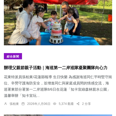
綜合新聞
辦理父親節親子活動｜海巡第一二岸巡隊凝聚團隊向心力
花東特派員張柏東/花蓮縣報導 生日快樂 為感謝海巡同仁平時堅守崗
位、辛勞守護海防安全，並增進同仁與家庭成員間的情感交流，海
巡署東部分署第一二岸巡隊8/6日在花蓮「知卡宣綠森林親水公園」
溫馨舉辦「知卡宣玩...
張柏東
2026年八月06日
5,374 觀看
2 分享