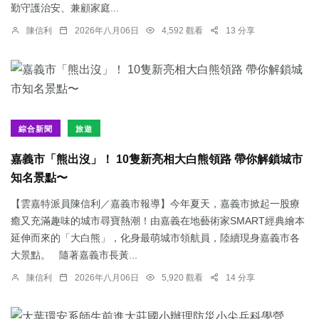
勤守護治安、兼顧家庭...
陳信利
2026年八月06日
4,592 觀看
13 分享
綜合新聞
旅遊
嘉義市「熊出沒」！ 10隻新亮相大白熊領路 帶你解鎖城市
知名景點〜
【雲嘉特派員陳信利／嘉義市報導】今年夏天，嘉義市掀起一股療
癒又充滿趣味的城市尋寶熱潮！由嘉義在地藝術家SMART經典繪本
延伸而來的「大白熊」，化身最萌城市領航員，陸續現身嘉義市各
大景點。 隨著嘉義市長黃...
陳信利
2026年八月06日
5,920 觀看
14 分享