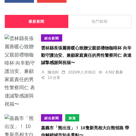
最新新聞
熱門新聞
綜合新聞
雲林縣長張麗善暖心致贈父親節禮物咖啡杯 向辛
勤守護治安、兼顧家庭責任的男性警察同仁 表達
誠摯感謝與祝福〜
陳信利
2026年八月06日
4,592 觀看
13 分享
綜合新聞
旅遊
嘉義市「熊出沒」！ 10隻新亮相大白熊領路 帶
你解鎖城市知名景點〜