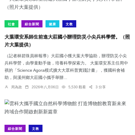
社會
綜合新聞
健康
文教
大葉環安系師生前進大莊國小辦理防災小尖兵科學營。（照
片大葉提供）
（記者林碧珠員林報導）大莊國小獲大葉大學協助，辦理防災小尖
兵科學營，由學童動手做，培養科學探索力。 大葉環安系主任周中
祺的「Science Agora模式擴大大眾科普實踐計畫」，獲國科會補
助，與溪州鄉大莊國小攜手舉辦...
周為政
2026年八月06日
5,530 觀看
3 分享
綜合新聞
文教