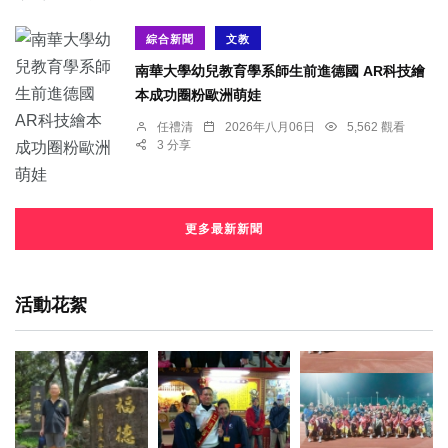
綜合新聞
文教
南華大學幼兒教育學系師生前進德國 AR科技繪
本成功圈粉歐洲萌娃
任禮清
2026年八月06日
5,562 觀看
3 分享
更多最新新聞
活動花絮