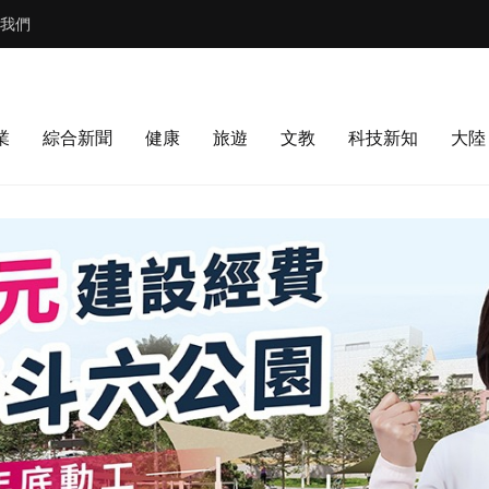
我們
業
綜合新聞
健康
旅遊
文教
科技新知
大陸