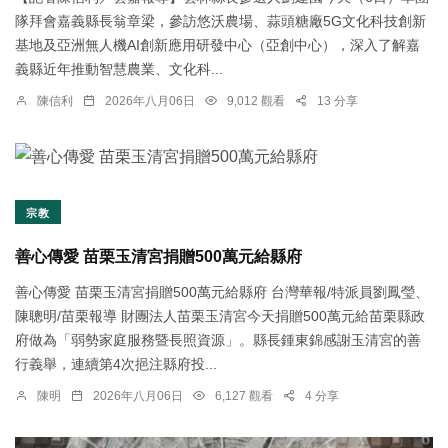
隊拜會嘉義縣長翁章梁，參訪悠沃農場、蒜頭糖廠5G文化科技創新
基地及亞洲無人機AI創新應用研發中心（亞創中心），深入了解嘉
義縣近年推動智慧農業、文化科...
陳信利
2026年八月06日
9,012 觀看
13 分享
宗教
善心傳愛 苗栗玉清宮捐贈500萬元給縣府
善心傳愛 苗栗玉清宮捐贈500萬元給縣府 台灣華報/特派員劉鳳瑩、
陳聰明/苗栗報導 財團法人苗栗玉清宮今天捐贈500萬元給苗栗縣政
府做為「弱勢家庭服務暨長照資源」。縣長鍾東錦感謝玉清宮的善
行義舉，連續第4次挹注縣府投...
陳明
2026年八月06日
6,127 觀看
4 分享