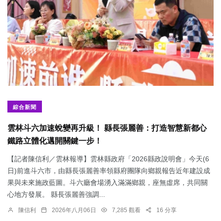
綜合新聞
雲林斗六加速蛻變再升級！ 縣長張麗善：打造智慧新都心
鐵路立體化邁開關鍵一步！
【記者陳信利／雲林報導】雲林縣政府「2026縣政說明會」今天(6
日)前進斗六市，由縣長張麗善率領縣府團隊向鄉親報告近年建設成
果與未來施政藍圖。斗六廳會場湧入滿滿鄉親，座無虛席，共同關
心地方發展。 縣長張麗善強調...
陳信利
2026年八月06日
7,285 觀看
16 分享