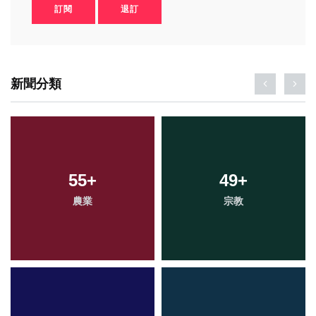
訂閱
退訂
新聞分類
534
55
+
+
298
49
+
+
綜合新聞
農業
宗教
社會