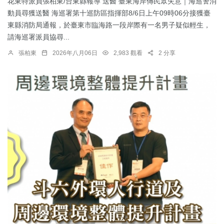
花東特派員張柏東/台東縣報導 送醫 臺東海岸傳民眾失意｜海巡警消
動員尋獲送醫 海巡署第十巡防區指揮部8/6日上午09時06分接獲臺
東縣消防局通報，於臺東市臨海路一段岸際有一名男子疑似輕生，
請海巡署派員協尋...
張柏東
2026年八月06日
2,983 觀看
2 分享