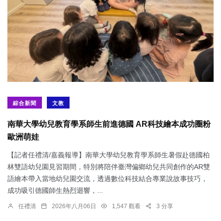
綜合新聞
文教
南華大學幼兒教育學系師生前進德國 AR科技繪本成功圈粉
歐洲萌娃
【記者任禮清/嘉義報導】南華大學幼兒教育學系師生暑假赴德國柏
林雙語幼兒園見習期間，特別將陪伴臺灣偏鄉幼兒共同創作的AR雙
語繪本帶入當地幼兒園交流，透過數位科技結合專業說故事技巧，
成功吸引德國師生熱烈迴響，...
任禮清
2026年八月06日
1,547 觀看
3 分享