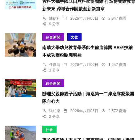
雲科大攜手國立自然科學博物館 打造博物館教育
新未來 跨域合作開啟創新新篇章
陳信利
2026年八月06日
2,847 觀看
9 分享
綜合新聞
文教
南華大學幼兒教育學系師生前進德國 AR科技繪
本成功圈粉歐洲萌娃
任禮清
2026年八月06日
1,547 觀看
3 分享
綜合新聞
辦理父親節親子活動｜海巡第一二岸巡隊凝聚團
隊向心力
張柏東
2026年八月06日
2,572 觀看
2 分享
社會