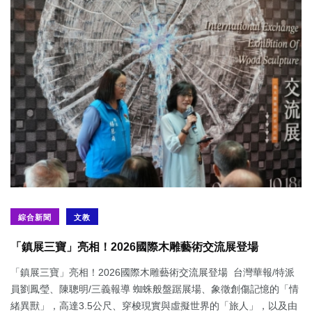
綜合新聞
文教
「鎮展三寶」亮相！2026國際木雕藝術交流展登場
「鎮展三寶」亮相！2026國際木雕藝術交流展登場 台灣華報/特派
員劉鳳瑩、陳聰明/三義報導 蜘蛛般盤踞展場、象徵創傷記憶的「情
緒異獸」，高達3.5公尺、穿梭現實與虛擬世界的「旅人」，以及由