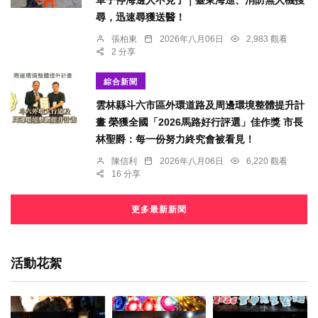
車子停海邊人不見了｜臺東海巡、消防無人機搜
尋，迅速尋獲送醫！
張柏東
2026年八月06日
2,983 觀看
2 分享
綜合新聞
雲林縣斗六市區外環道路及周邊環境整體提升計
畫 榮獲全國「2026馬路好行評選」佳作獎 市長
林聖爵：每一份努力終究會被看見！
陳信利
2026年八月06日
6,220 觀看
16 分享
更多最新新聞
活動花絮