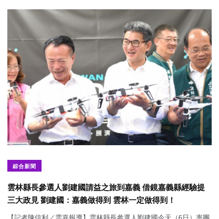
綜合新聞
雲林縣長參選人劉建國請益之旅到嘉義 借鏡嘉義縣經驗提
三大政見 劉建國：嘉義做得到 雲林一定做得到！
【記者陳信利／雲嘉報導】雲林縣長參選人劉建國今天（6日）率團