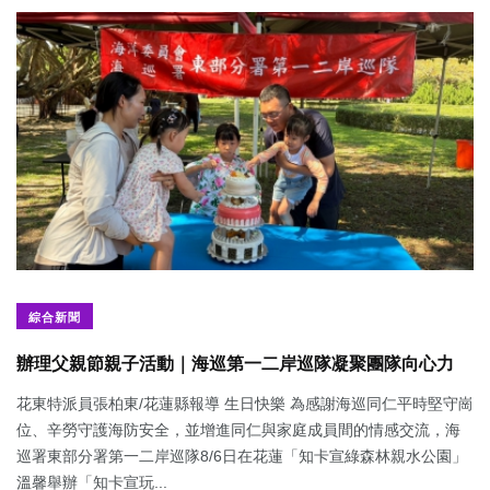
綜合新聞
辦理父親節親子活動｜海巡第一二岸巡隊凝聚團隊向心力
花東特派員張柏東/花蓮縣報導 生日快樂 為感謝海巡同仁平時堅守崗
位、辛勞守護海防安全，並增進同仁與家庭成員間的情感交流，海
巡署東部分署第一二岸巡隊8/6日在花蓮「知卡宣綠森林親水公園」
溫馨舉辦「知卡宣玩...