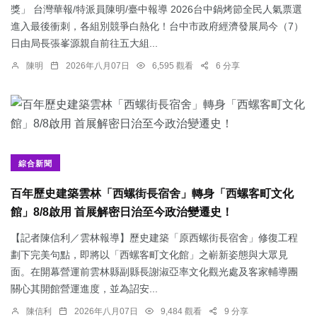
獎」 台灣華報/特派員陳明/臺中報導 2026台中鍋烤節全民人氣票選
進入最後衝刺，各組別競爭白熱化！台中市政府經濟發展局今（7）
日由局長張峯源親自前往五大組...
陳明
2026年八月07日
6,595 觀看
6 分享
綜合新聞
百年歷史建築雲林「西螺街長宿舍」轉身「西螺客町文化
館」8/8啟用 首展解密日治至今政治變遷史！
【記者陳信利／雲林報導】歷史建築「原西螺街長宿舍」修復工程
劃下完美句點，即將以「西螺客町文化館」之嶄新姿態與大眾見
面。在開幕營運前雲林縣副縣長謝淑亞率文化觀光處及客家輔導團
關心其開館營運進度，並為詔安...
陳信利
2026年八月07日
9,484 觀看
9 分享