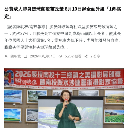
公費成人肺炎鏈球菌疫苗政策 8月10日起全面升級「1劑搞
定」
［記者陳朝枝/南投報導］肺炎鏈球菌為社區型肺炎常見致病菌之
一，約占27%，且肺炎死亡個案中逾九成為65歲以上長者，使其長
年位居國人十大死因第3名；當免疫力低下時，尚可能引發敗血症、
腦膜炎等侵襲性肺炎鏈球菌感染症...
陳朝枝
2026年八月07日
5,262 觀看
2 分享