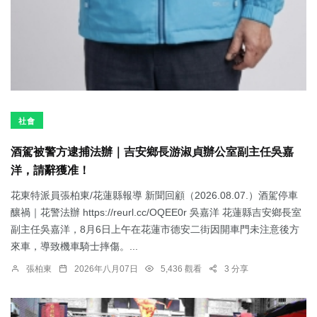
社會
酒駕被警方逮捕法辦｜吉安鄉長游淑貞辦公室副主任吳嘉
洋，請辭獲准！
花東特派員張柏東/花蓮縣報導 新聞回顧（2026.08.07.）酒駕停車
釀禍｜花警法辦 https://reurl.cc/OQEE0r 吳嘉洋 花蓮縣吉安鄉長室
副主任吳嘉洋，8月6日上午在花蓮市德安二街因開車門未注意後方
來車，導致機車騎士摔傷。...
張柏東
2026年八月07日
5,436 觀看
3 分享