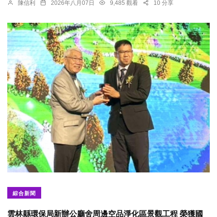
陳信利
2026年八月07日
9,485 觀看
10 分享
綜合新聞
雲林縣環保局新辦公廳舍周邊空品淨化區景觀工程 榮獲國