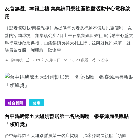
友善無礙、幸福上樓 集集鎮田寮社區歡慶活動中心電梯啟
用
［記者陳朝枝/南投報導］為提供年長者及行動不便居民更便利、友
善的活動環境，集集鎮公所7日上午在集集鎮田寮社區活動中心盛大
舉行電梯啟用典禮，由集集鎮長吳大村主持，並與縣長許淑華、縣
議員黃春麟、謝明謀、陳淑惠...
陳朝枝
2026年八月07日
5,320 觀看
2 分享
綜合新聞
健康
台中鍋烤節五大組別暫居第一名店揭曉 張峯源局長親貼
「領鮮獎」
台中鍋烤節五大組別暫居第一名店揭曉 張峯源局長親貼「領鮮