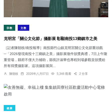
宗教
文教
克明宮「關公文化節」攝影展 彰顯南投13鄉鎮市之美
［記者陳朝枝/南投報導］南投縣竹山鎮克明宮關公文化節重頭戲
─「2026發現南投十三鄉鎮之美」攝影展徵件頒獎典禮，7日上午隆
重登場，縣府不僅大力補助，縣長許淑華也專程到場參觀並頒獎給
所有得獎攝影家。這項攝影展與...
陳朝枝
2026年八月07日
5,346 觀看
2 分享
健康