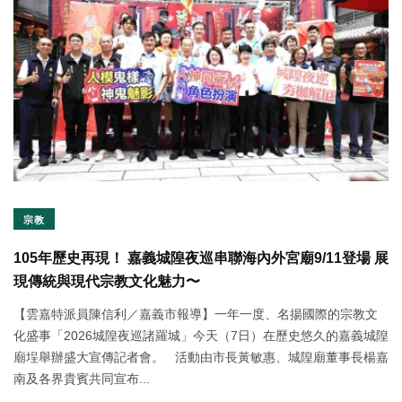
宗教
105年歷史再現！ 嘉義城隍夜巡串聯海內外宮廟9/11登場 展
現傳統與現代宗教文化魅力〜
【雲嘉特派員陳信利／嘉義市報導】一年一度、名揚國際的宗教文
化盛事「2026城隍夜巡諸羅城」今天（7日）在歷史悠久的嘉義城隍
廟埕舉辦盛大宣傳記者會。 活動由市長黃敏惠、城隍廟董事長楊嘉
南及各界貴賓共同宣布...