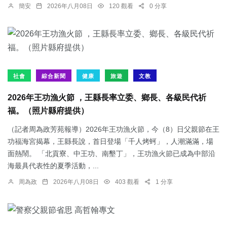
簡安
2026年八月08日
120 觀看
0 分享
社會
綜合新聞
健康
旅遊
文教
2026年王功漁火節 ，王縣長率立委、鄉長、各級民代祈
福。（照片縣府提供）
（記者周為政芳苑報導）2026年王功漁火節，今（8）日父親節在王
功福海宮揭幕，王縣長說，首日登場「千人烤蚵」，人潮滿滿，場
面熱鬧。 「北貢寮、中王功、南墾丁」，王功漁火節已成為中部沿
海最具代表性的夏季活動，...
周為政
2026年八月08日
403 觀看
1 分享