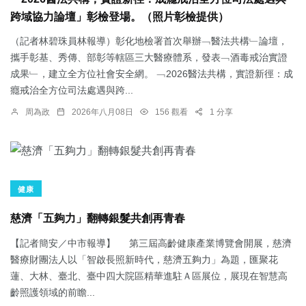
跨域協力論壇」彰檢登場。（照片彰檢提供）
（記者林碧珠員林報導）彰化地檢署首次舉辦﹁醫法共構﹂論壇，
攜手彰基、秀傳、部彰等轄區三大醫療體系，發表﹁酒毒戒治實證
成果﹂，建立全方位社會安全網。 ﹁2026醫法共構，實證新徑：成
癮戒治全方位司法處遇與跨...
周為政
2026年八月08日
156 觀看
1 分享
健康
慈濟「五夠力」翻轉銀髮共創再青春
【記者簡安／中市報導】 第三屆高齡健康產業博覽會開展，慈濟
醫療財團法人以「智啟長照新時代，慈濟五夠力」為題，匯聚花
蓮、大林、臺北、臺中四大院區精華進駐Ａ區展位，展現在智慧高
齡照護領域的前瞻...