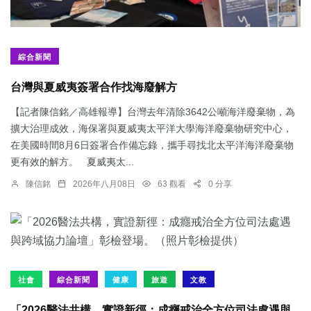
綜合新聞
台灣與夏威夷簽署合作找海廢解方
【記者陳信銘／高雄報導】台灣去年清除3642公噸海洋廢棄物，為
擴大治理成效，海保署與夏威夷太平洋大學海洋廢棄物研究中心，
在美國時間8月6日簽署合作備忘錄，攜手尋找北太平洋海洋廢棄物
更有效的解方。 夏威夷太...
陳信銘
2026年八月08日
63 觀看
0 分享
社會
綜合新聞
健康
旅遊
文教
「2026醫法共構，實證新徑：成癮戒治全方位司法處遇與