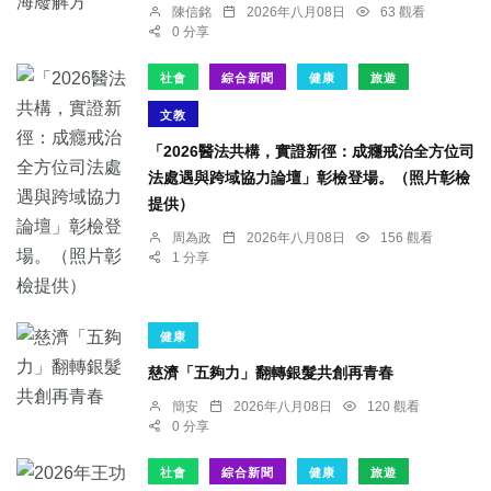
陳信銘
2026年八月08日
63 觀看
0 分享
社會
綜合新聞
健康
旅遊
文教
「2026醫法共構，實證新徑：成癮戒治全方位司
法處遇與跨域協力論壇」彰檢登場。（照片彰檢
提供）
周為政
2026年八月08日
156 觀看
1 分享
健康
慈濟「五夠力」翻轉銀髮共創再青春
簡安
2026年八月08日
120 觀看
0 分享
社會
綜合新聞
健康
旅遊