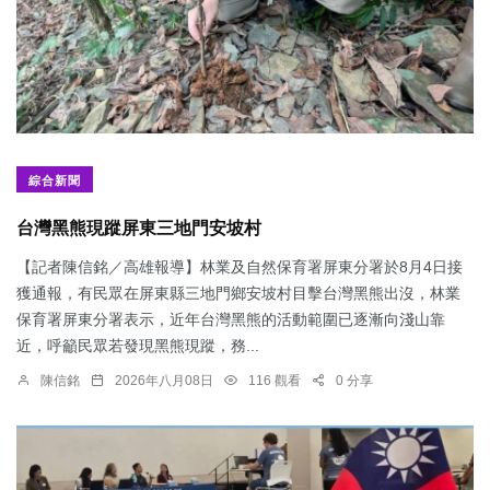
綜合新聞
台灣黑熊現蹤屏東三地門安坡村
【記者陳信銘／高雄報導】林業及自然保育署屏東分署於8月4日接
獲通報，有民眾在屏東縣三地門鄉安坡村目擊台灣黑熊出沒，林業
保育署屏東分署表示，近年台灣黑熊的活動範圍已逐漸向淺山靠
近，呼籲民眾若發現黑熊現蹤，務...
陳信銘
2026年八月08日
116 觀看
0 分享