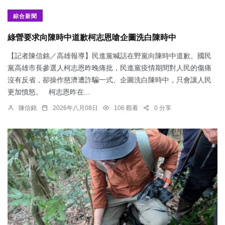
綜合新聞
綠營要求向陳時中道歉柯志恩嗆企圖洗白陳時中
【記者陳信銘／高雄報導】民進黨喊話在野黨向陳時中道歉。國民
黨高雄市長參選人柯志恩昨晚痛批，民進黨疫情期間對人民的傷痛
沒有反省，卻操作慈濟遭詐騙一式、企圖洗白陳時中，只會讓人民
更加憤怒。 柯志恩昨在...
陳信銘
2026年八月08日
106 觀看
0 分享