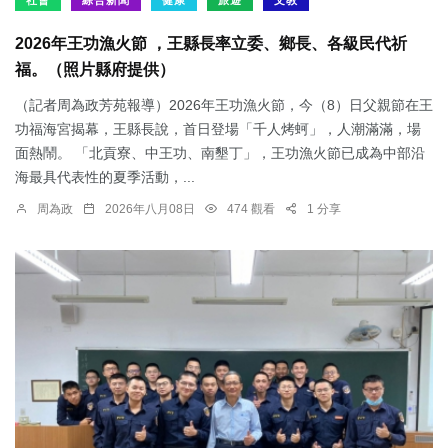
社會
綜合新聞
健康
旅遊
文教
2026年王功漁火節 ，王縣長率立委、鄉長、各級民代祈
福。（照片縣府提供）
（記者周為政芳苑報導）2026年王功漁火節，今（8）日父親節在王
功福海宮揭幕，王縣長說，首日登場「千人烤蚵」，人潮滿滿，場
面熱鬧。 「北貢寮、中王功、南墾丁」，王功漁火節已成為中部沿
海最具代表性的夏季活動，...
周為政
2026年八月08日
474 觀看
1 分享