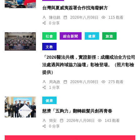
台灣與夏威夷簽署合作找海廢解方
陳信銘
2026年八月08日
115 觀看
0 分享
社會
綜合新聞
健康
旅遊
文教
「2026醫法共構，實證新徑：成癮戒治全方位司
法處遇與跨域協力論壇」彰檢登場。（照片彰檢
提供）
周為政
2026年八月08日
275 觀看
1 分享
健康
慈濟「五夠力」翻轉銀髮共創再青春
簡安
2026年八月08日
143 觀看
0 分享