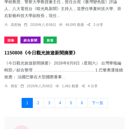
學校教授、警察大學教授兼主任，曾任台視《臺灣變色龍》評論
人、八大電視台《暗光鳥新聞》主持人，並歷任華夏科技大學、崇
右影藝科技大學副校長，現任...
高哲翰
2026年八月08日
49,095 觀看
3 分享
頭條
綜合新聞
旅遊
1150808《今日觀光旅遊新聞摘要》
《今日觀光旅遊新聞摘要》 2026年8月8日（星期六） 台灣華報編
輯部／綜合整理 ……………………………………… 1.​巴黎奧運後續
效應： 法國巴黎在大型國際賽事...
簡安
2026年八月08日
1,481 觀看
4 分享
1
2
3
4
5
6
下一頁