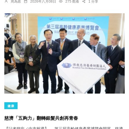
周為政
2026年八月08日
275 觀看
1 分享
健康
慈濟「五夠力」翻轉銀髮共創再青春
【記者簡安／中市報導】 第三屆高齡健康產業博覽會開展，慈濟