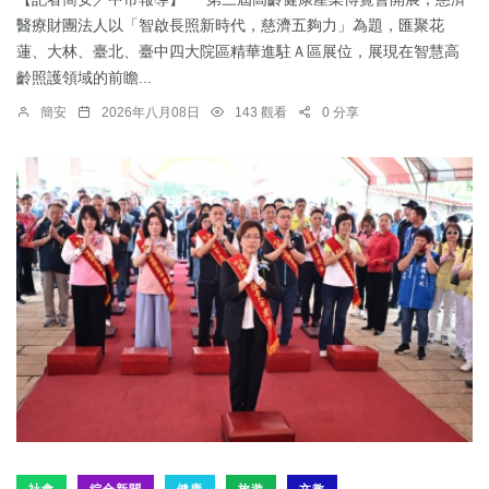
醫療財團法人以「智啟長照新時代，慈濟五夠力」為題，匯聚花
蓮、大林、臺北、臺中四大院區精華進駐Ａ區展位，展現在智慧高
齡照護領域的前瞻...
簡安
2026年八月08日
143 觀看
0 分享