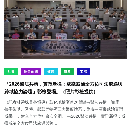
社會
綜合新聞
健康
旅遊
文教
「2026醫法共構，實證新徑：成癮戒治全方位司法處遇與
跨域協力論壇」彰檢登場。（照片彰檢提供）
（記者林碧珠員林報導）彰化地檢署首次舉辦﹁醫法共構﹂論壇，
攜手彰基、秀傳、部彰等轄區三大醫療體系，發表﹁酒毒戒治實證
成果﹂，建立全方位社會安全網。 ﹁2026醫法共構，實證新徑：成
癮戒治全方位司法處遇與跨...