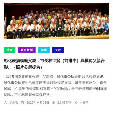
社會
綜合新聞
健康
文教
彰化表揚模範父親，市長林世賢（前排中）與模範父親合
影。（照片公所提供）
（記者周為政彰化報導）父親節，彰化市公所表揚56名模範父親。
彰化市公所在生活藝文館表揚56位模範父親，最年長有兩位，都是
93歲，介壽里的張燦凱和富貴里的劉秋陽，最年輕是茄南里64歲廖
福臨，市長林世賢分享模範父...
周為政
2026年八月08日
3,946 觀看
4 分享