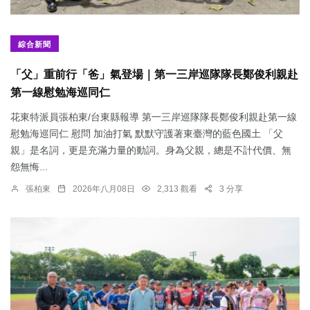
綜合新聞
「父」重前行「爸」氣登場｜第一三岸巡隊隊長鄭俊利親赴
第一線慰勉海巡同仁
花東特派員張柏東/台東縣報導 第一三岸巡隊隊長鄭俊利親赴第一線
慰勉海巡同仁 慰問 加油打氣 默默守護著東臺灣的藍色國土 「父
親」是名詞，更是充滿力量的動詞。身為父親，總是不計代價、無
怨無悔...
張柏東
2026年八月08日
2,313 觀看
3 分享