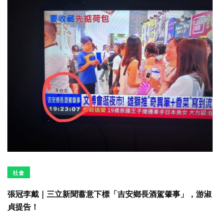
社會
張冠李戴｜三立新聞蓄意下標「吉安鄉長酒駕肇事」，游淑
貞提告！