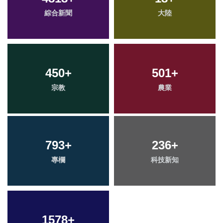
綜合新聞
大陸
450
+
501
+
宗教
農業
793
+
236
+
專欄
科技新知
1578
+