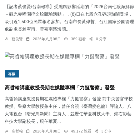
【記者蔡俊賢/台南報導】受颱風影響延期的「2026台南七股海鮮節
－觀光赤嘴園挖文蛤體驗活動」，(8)日在七股六孔碼頭熱鬧登場，
吸引近1,500位民眾報名參加。台南市長黃偉哲、台江國家公園管理
處副處長賴宥甫、雲嘉南濱海國...
蔡俊賢
2026年八月08日
389 觀看
0 分享
專欄
高哲翰講座教授長期在媒體專欄「力挺警察」發聲
高哲翰講座教授長期在媒體專欄「力挺警察」發聲 前中央警官學校
教授、警察大學教授兼主任，曾任台視《臺灣變色龍》評論人、八
大電視台《暗光鳥新聞》主持人，並歷任華夏科技大學、崇右影藝
科技大學副校長，現任華夏...
高哲翰
2026年八月08日
49,172 觀看
3 分享