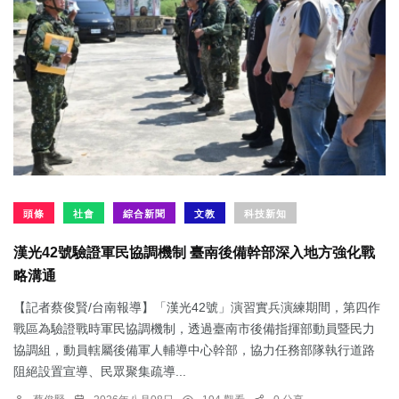
頭條
社會
綜合新聞
文教
科技新知
漢光42號驗證軍民協調機制 臺南後備幹部深入地方強化戰
略溝通
【記者蔡俊賢/台南報導】「漢光42號」演習實兵演練期間，第四作
戰區為驗證戰時軍民協調機制，透過臺南市後備指揮部動員暨民力
協調組，動員轄屬後備軍人輔導中心幹部，協力任務部隊執行道路
阻絕設置宣導、民眾聚集疏導...