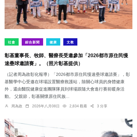
社會
綜合新聞
健康
文教
彰基董事長、牧師、醫療長受邀參加「2026都市原住民慢
速壘球邀請賽」。（照片彰基提供）
（記者周為政彰化報導）「2026都市原住民慢速壘球邀請賽」，彰
基醫學中心受邀在球場設置醫療救護站，除關心球員的身體健康
外，還由醫院健康促進團隊隊員到球場跟隨大會進行賽前暖身活
動。 父親節，彰基關懷原住民族...
周為政
2026年八月08日
2,834 觀看
3 分享