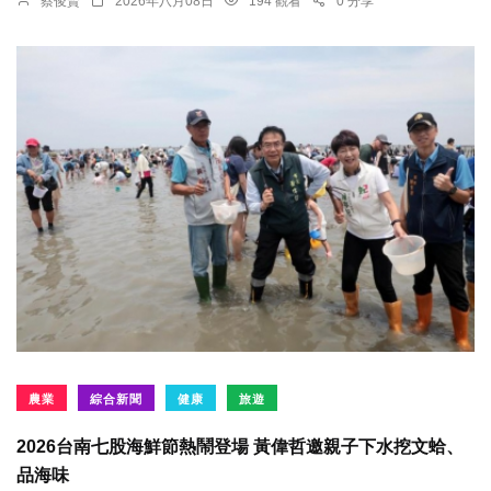
蔡俊賢
2026年八月08日
194 觀看
0 分享
農業
綜合新聞
健康
旅遊
2026台南七股海鮮節熱鬧登場 黃偉哲邀親子下水挖文蛤、
品海味