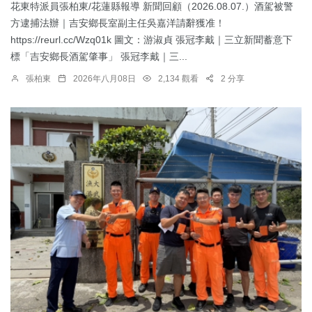
花東特派員張柏東/花蓮縣報導 新聞回顧（2026.08.07.）酒駕被警
方逮捕法辦｜吉安鄉長室副主任吳嘉洋請辭獲准！
https://reurl.cc/Wzq01k 圖文：游淑貞 張冠李戴｜三立新聞蓄意下
標「吉安鄉長酒駕肇事」 張冠李戴｜三...
張柏東
2026年八月08日
2,134 觀看
2 分享