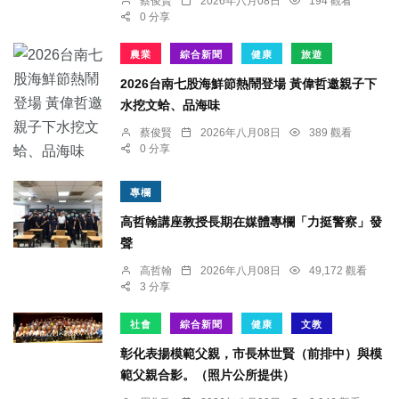
蔡俊賢
2026年八月08日
194 觀看
0 分享
農業
綜合新聞
健康
旅遊
2026台南七股海鮮節熱鬧登場 黃偉哲邀親子下
水挖文蛤、品海味
蔡俊賢
2026年八月08日
389 觀看
0 分享
專欄
高哲翰講座教授長期在媒體專欄「力挺警察」發
聲
高哲翰
2026年八月08日
49,172 觀看
3 分享
社會
綜合新聞
健康
文教
彰化表揚模範父親，市長林世賢（前排中）與模
範父親合影。（照片公所提供）