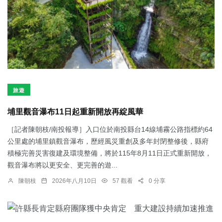
旅遊
埔里觀音瀑布11日起重新開放再綻風華
［記者陳朝枝/南投報導］入口位於南投縣台14線埔霧公路指標約64
公里處的埔里鎮觀音瀑布，歷經風災重創及多年封閉整修後，縣府
積極完善災害復建及環境整備，將於115年8月11日正式重新開放，
觀音瀑布將以更安全、更完善的遊...
陳朝枝
2026年八月10日
57 觀看
0 分享