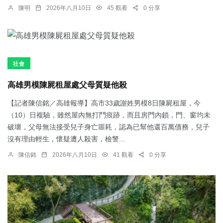
陳明
2026年八月10日
45 觀看
0 分享
社會
高雄男模陳屍租屋處父母質疑他殺
【記者陳信銘／高雄報導】高市33歲謝姓男模8日陳屍租屋，今
（10）日複驗，雖然屋內無打鬥痕跡，而且房門內鎖，門、窗均未
破壞，父母無法接受兒子身亡噩耗，認為已幫他還百萬債務，兒子
沒有理由輕生，懷疑遭人殺害，檢警...
陳信銘
2026年八月10日
41 觀看
0 分享