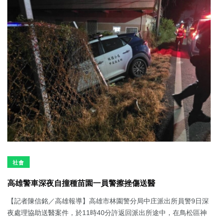
社會
高雄警車深夜自撞種苗園一員警擦挫傷送醫
【記者陳信銘／高雄報導】高雄市林園警分局中庄派出所員警9日深
夜處理協助送醫案件，於11時40分許返回派出所途中，在鳥松區神