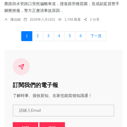
農路與水管路口突然偏離車道，撞進路旁種苗園，造成副駕員警手
腳擦挫傷，警方正釐清事故原因...
陳信銘
2026年八月10日
1,749 觀看
2 分享
1
2
3
4
5
6
下一頁
訂閱我們的電子報
了解時事、接收新知、在家也能當個知識通！
請鍵入Email