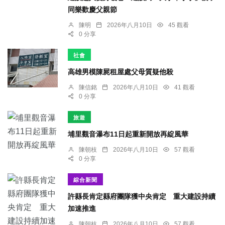
同樂歡慶父親節
陳明
2026年八月10日
45 觀看
0 分享
社會
高雄男模陳屍租屋處父母質疑他殺
陳信銘
2026年八月10日
41 觀看
0 分享
旅遊
埔里觀音瀑布11日起重新開放再綻風華
陳朝枝
2026年八月10日
57 觀看
0 分享
綜合新聞
許縣長肯定縣府團隊獲中央肯定 重大建設持續
加速推進
陳朝枝
2026年八月10日
57 觀看