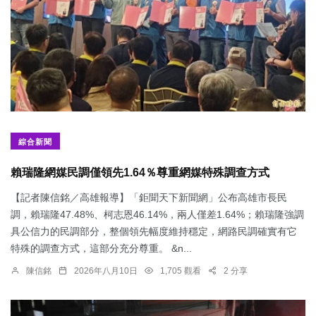
綜合新聞
賴瑞隆網媒民調僅領先1.64％尊重網媒特殊調查方式
【記者陳信銘／高雄報導】「鉅聞天下新聞網」公布高雄市長民
調，賴瑞隆47.48%、柯志恩46.14%，兩人僅差1.64%；賴瑞隆強調
具公信力的民調部分，整個領先幅度維持穩定，網路民調確實有它
特殊的調查方式，這部分充分尊重。 &n...
陳信銘
2026年八月10日
1,705 觀看
2 分享