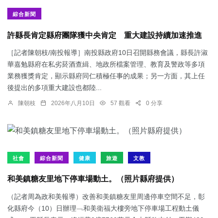
綜合新聞
許縣長肯定縣府團隊獲中央肯定 重大建設持續加速推進
［記者陳朝枝/南投報導］南投縣政府10日召開縣務會議，縣長許淑
華嘉勉縣府在私劣菸酒查緝、地政所檔案管理、教育及警政等多項
業務獲獎肯定，顯示縣府同仁積極任事的成果；另一方面，其上任
後提出的多項重大建設也都陸...
陳朝枝
2026年八月10日
57 觀看
0 分享
社會
綜合新聞
健康
旅遊
文教
和美鎮糖友里地下停車場動土。（照片縣府提供）
（記者周為政和美報導）改善和美鎮糖友里周邊停車空間不足，彰
化縣府今（10）日辦理﹁和美衛福大樓旁地下停車場工程動土儀