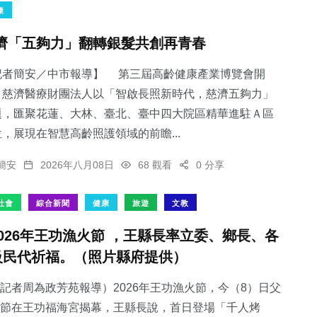
康
濟「五夠力」翻轉銀髮共創再青春
記者簡安／中市報導】 第三屆高齡健康產業博覽會開
，慈濟醫療財團法人以「智啟長照新時代，慈濟五夠力」
題，匯聚花蓮、大林、臺北、臺中四大院區精華進駐Ａ區
，展現在智慧高齡照護領域的前瞻...
簡安
2026年八月08日
68 觀看
0 分享
社會
綜合新聞
健康
旅遊
文教
2026年王功漁火節 ，王縣長率立委、鄉長、各
級民代祈福。（照片縣府提供）
記者周為政芳苑報導）2026年王功漁火節，今（8）日父
節在王功福海宮揭幕，王縣長說，首日登場「千人烤