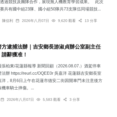
透過競技及團隊合作，展現無人機教育學習成果。 此次
賽共有國中組23隊、國小組50隊共73支隊伍同場競技...
陳信利
2026年八月07日
9,620 觀看
13 分享
警方逮捕法辦｜吉安鄉長游淑貞辦公室副主任
，請辭獲准！
張柏東/花蓮縣報導 新聞回顧（2026.08.07.）酒駕停車
 https://reurl.cc/OQEE0r 吳嘉洋 花蓮縣吉安鄉長室
嘉洋，8月6日上午在花蓮市德安二街因開車門未注意後方
機車騎士摔傷。...
2026年八月07日
5,583 觀看
3 分享