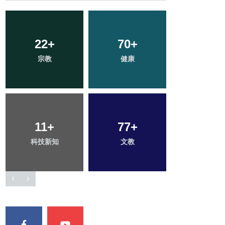
38
+
24
+
53
+
專欄
農業
旅遊
16
+
0
+
131
+
頭條
大陸
社會