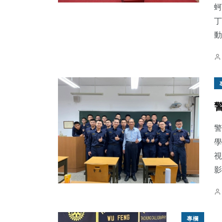
蚵
丁
動
38
+
24
+
53
+
專欄
農業
旅遊
16
+
0
+
131
+
警
頭條
大陸
社會
學
視
影
專欄