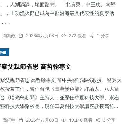
」，人潮滿滿，場面熱鬧。 「北貢寮、中王功、南墾
」，王功漁火節已成為中部沿海最具代表性的夏季活
，...
236
+
22
+
70
+
周為政
2026年八月08日
272 觀看
1 分享
綜合新聞
宗教
健康
專欄
警察父親節省思 高哲翰專文
11
+
77
+
察父親節省思 高哲翰專文 前中央警官學校教授、警察大
科技新知
文教
教授兼主任，曾任台視《臺灣變色龍》評論人、八大電
台《暗光鳥新聞》主持人，並歷任華夏科技大學、崇右
藝科技大學副校長，現任華夏科技大學講座教授高哲...
高哲翰
2026年八月08日
49,140 觀看
3 分享