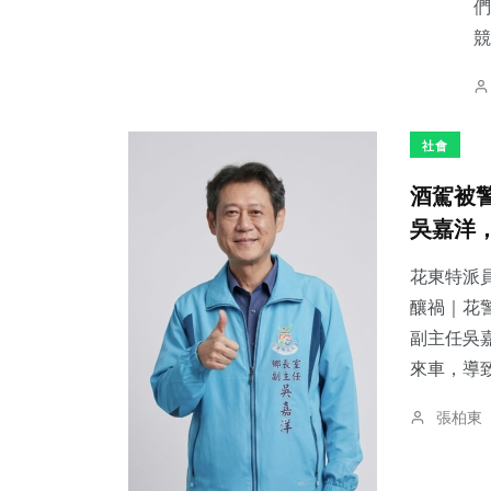
們
競
社會
酒駕被
吳嘉洋
花東特派員
釀禍｜花警法辦
副主任吳
來車，導致
張柏東