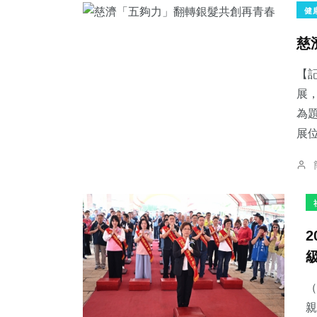
健
慈
【
展
為
展位
（
親