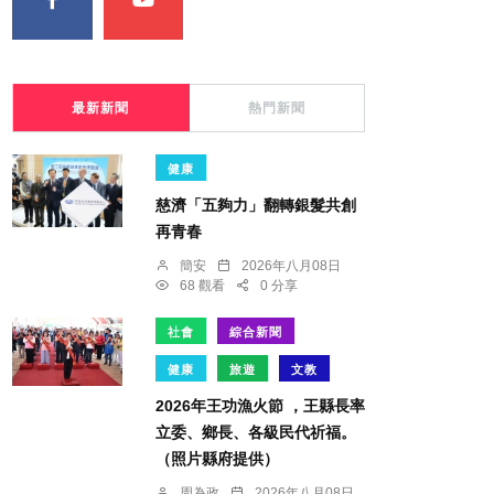
最新新聞
熱門新聞
健康
慈濟「五夠力」翻轉銀髮共創
再青春
簡安
2026年八月08日
68 觀看
0 分享
社會
綜合新聞
健康
旅遊
文教
2026年王功漁火節 ，王縣長率
立委、鄉長、各級民代祈福。
（照片縣府提供）
周為政
2026年八月08日