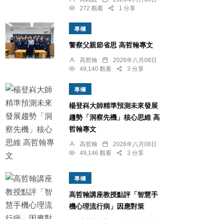
272 觀看
1 分享
專欄
警察父親節省思 高哲翰專文
高哲翰
2026年八月08日
49,140 觀看
3 分享
專欄
楊登嵙大師精準預測未來發展
趨勢「洞察先機」核心思維 高
哲翰專文
高哲翰
2026年八月08日
49,146 觀看
3 分享
專欄
高哲翰講座教授點評「智慧手
機心理流行病」因應對策