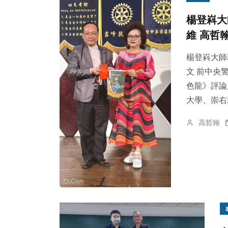
楊登嵙大
維 高哲
楊登嵙大師
文 前中央
色龍》評論
大學、崇右影
高哲翰