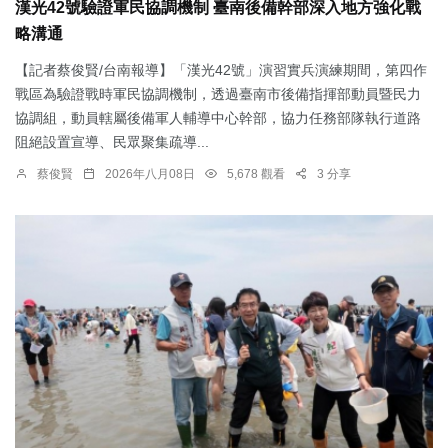
漢光42號驗證軍民協調機制 臺南後備幹部深入地方強化戰
略溝通
【記者蔡俊賢/台南報導】「漢光42號」演習實兵演練期間，第四作
戰區為驗證戰時軍民協調機制，透過臺南市後備指揮部動員暨民力
協調組，動員轄屬後備軍人輔導中心幹部，協力任務部隊執行道路
阻絕設置宣導、民眾聚集疏導...
蔡俊賢
2026年八月08日
5,678 觀看
3 分享