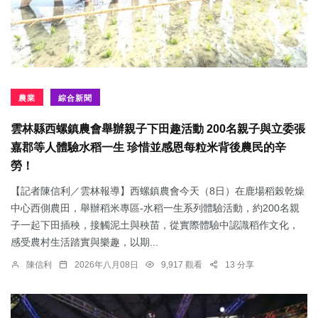
農業
綜合新聞
雲林縣西螺鎮農會舉辦親子下田趣活動 200名親子與立委張
嘉郡等人體驗水稻一生 珍惜並感恩每粒米背後農民的辛
勞！
【記者陳信利／雲林報導】西螺鎮農會今天（8日）在鹿場稻榖乾燥
中心西側農田，舉辦稻米專區-水稻一生系列體驗活動，約200名親
子一起下田插秧，接觸泥土與秧苗，從實際體驗中認識稻作文化，
感受農村生活踏實與樂趣，以期...
陳信利
2026年八月08日
9,917 觀看
13 分享