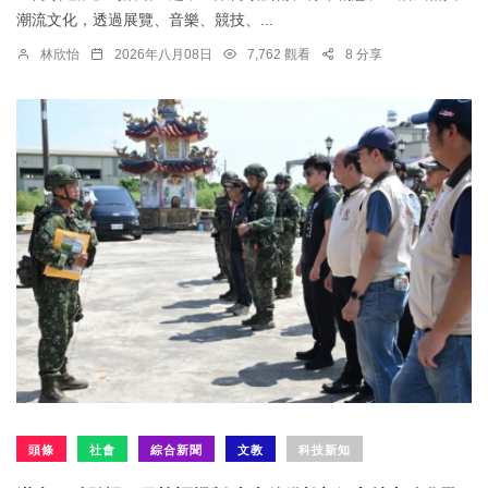
潮流文化，透過展覽、音樂、競技、...
林欣怡
2026年八月08日
7,762 觀看
8 分享
頭條
社會
綜合新聞
文教
科技新知