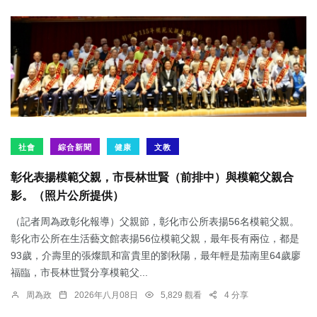
社會
綜合新聞
健康
文教
彰化表揚模範父親，市長林世賢（前排中）與模範父親合
影。（照片公所提供）
（記者周為政彰化報導）父親節，彰化市公所表揚56名模範父親。
彰化市公所在生活藝文館表揚56位模範父親，最年長有兩位，都是
93歲，介壽里的張燦凱和富貴里的劉秋陽，最年輕是茄南里64歲廖
福臨，市長林世賢分享模範父...
周為政
2026年八月08日
5,829 觀看
4 分享