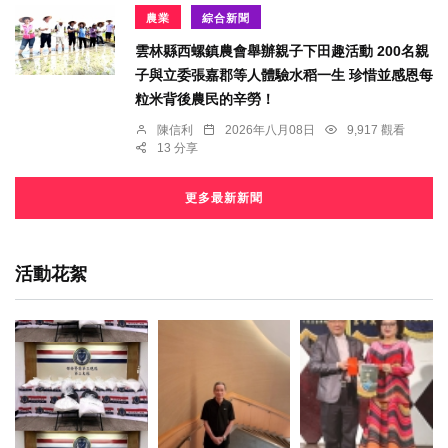
農業
綜合新聞
雲林縣西螺鎮農會舉辦親子下田趣活動 200名親
子與立委張嘉郡等人體驗水稻一生 珍惜並感恩每
粒米背後農民的辛勞！
陳信利
2026年八月08日
9,917 觀看
13 分享
更多最新新聞
活動花絮