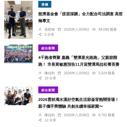
專欄
慈濟基金會「疫苗採購」全力配合司法調查 高哲
翰專文
高哲翰
2026年八月09日
49,096 觀看
3 分享
綜合新聞
4千跑者齊聚 嘉義「雙潭星光路跑」父親節開
跑！ 市長黃敏惠預告11月迎雙潭馬拉松菁英賽
陳信利
2026年八月09日
5,029 觀看
10 分享
綜合新聞
2026雲林濁水溪好空氣生活節崙背熱鬧登場！
親子攜手齊體驗 共創永續幸福家園〜
陳信利
2026年八月08日
9,762 觀看
12 分享