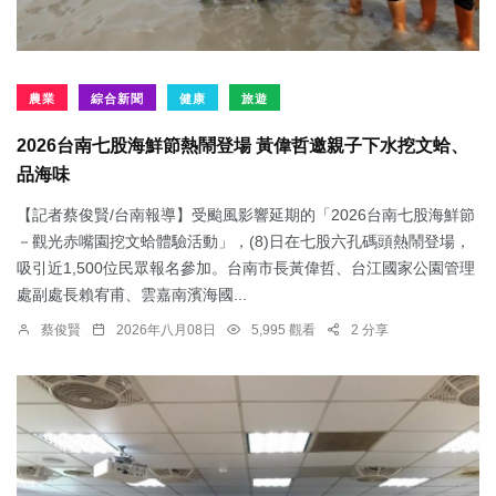
農業
綜合新聞
健康
旅遊
2026台南七股海鮮節熱鬧登場 黃偉哲邀親子下水挖文蛤、
品海味
【記者蔡俊賢/台南報導】受颱風影響延期的「2026台南七股海鮮節
－觀光赤嘴園挖文蛤體驗活動」，(8)日在七股六孔碼頭熱鬧登場，
吸引近1,500位民眾報名參加。台南市長黃偉哲、台江國家公園管理
處副處長賴宥甫、雲嘉南濱海國...
蔡俊賢
2026年八月08日
5,995 觀看
2 分享