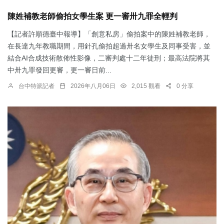
陳姓補教老師偷拍女學生案 更一審卅九罪全輕判
【記者許順德臺中報導】「創意私房」偷拍案中的陳姓補教老師，
在長達九年教職期間，用針孔偷拍超過卅名女學生及同事受害，並
結合AI合成技術散佈性影像，二審判處十二年徒刑；最高法院將其
中卅九罪發回更審，更一審日前...
台中特派記者
2026年八月06日
2,015 觀看
0 分享