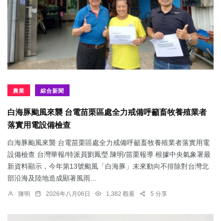
農業
綜合新聞
白海豚颱風來襲 台電苗栗區處全力戒備呼籲畜牧養殖業者
落實用電設備檢查
白海豚颱風來襲 台電苗栗區處全力戒備呼籲畜牧養殖業者落實用電
設備檢查 台灣華報/特派員劉鳳瑩.陳明/苗栗報導 根據中央氣象署最
新資料顯示，今年第13號颱風「白海豚」未來動向不排除對台灣北
部沿海及陸地造成顯著風雨...
陳明
2026年八月06日
1,382 觀看
5 分享