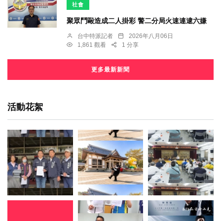
社會
聚眾鬥毆造成二人掛彩 警二分局火速連逮六嫌
台中特派記者
2026年八月06日
1,861 觀看
1 分享
更多最新新聞
活動花絮