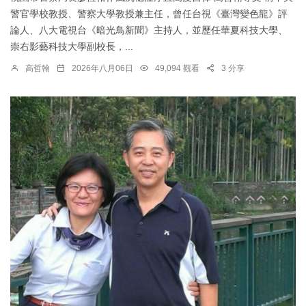
警官學校教授、警察大學教授兼主任，曾任台視《臺灣變色龍》評
論人、八大電視台《暗光鳥新聞》主持人，並歷任華夏科技大學、
崇右影藝科技大學副校長，...
高哲翰
2026年八月06日
49,094 觀看
3 分享