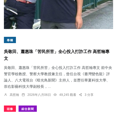
專欄
吳敬田、蕭惠珠「苦民所苦」全心投入打詐工作 高哲翰專
文
吳敬田、蕭惠珠「苦民所苦」全心投入打詐工作 高哲翰專文 前中央
警官學校教授、警察大學教授兼主任，曾任台視《臺灣變色龍》評
論人、八大電視台《暗光鳥新聞》主持人，並歷任華夏科技大學、
崇右影藝科技大學副校長，...
高哲翰
2026年八月06日
49,245 觀看
3 分享
頭條
綜合新聞