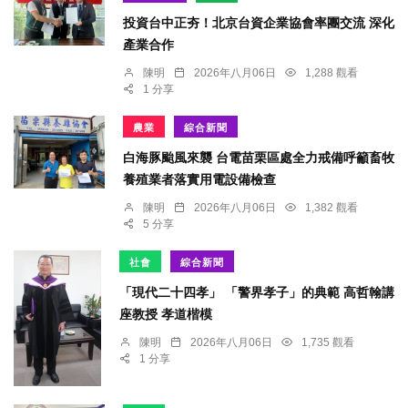
投資台中正夯！北京台資企業協會率團交流 深化
產業合作
陳明
2026年八月06日
1,288 觀看
1 分享
農業
綜合新聞
白海豚颱風來襲 台電苗栗區處全力戒備呼籲畜牧
養殖業者落實用電設備檢查
陳明
2026年八月06日
1,382 觀看
5 分享
社會
綜合新聞
「現代二十四孝」 「警界孝子」的典範 高哲翰講
座教授 孝道楷模
陳明
2026年八月06日
1,735 觀看
1 分享