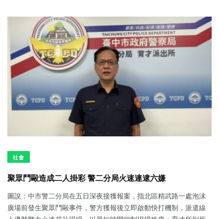
社會
聚眾鬥毆造成二人掛彩 警二分局火速連逮六嫌
圖說：中市警二分局在五日深夜接獲報案，指北區精武路一處泡沫
廣場前發生聚眾鬥毆事件，警方獲報後立即啟動快打機制，派遣線