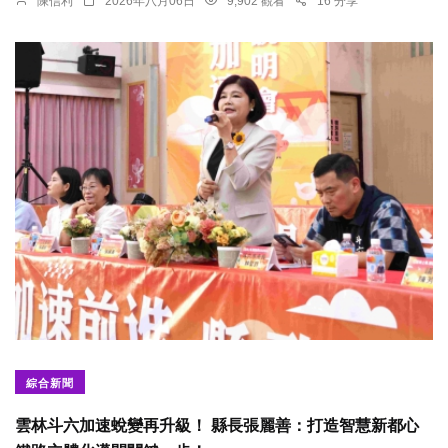
陳信利
2026年八月06日
9,902 觀看
16 分享
綜合新聞
雲林斗六加速蛻變再升級！ 縣長張麗善：打造智慧新都心