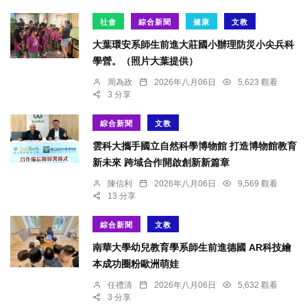
社會
綜合新聞
健康
文教
大葉環安系師生前進大莊國小辦理防災小尖兵科
學營。（照片大葉提供）
周為政
2026年八月06日
5,623 觀看
3 分享
綜合新聞
文教
雲科大攜手國立自然科學博物館 打造博物館教育
新未來 跨域合作開啟創新新篇章
陳信利
2026年八月06日
9,569 觀看
13 分享
綜合新聞
文教
南華大學幼兒教育學系師生前進德國 AR科技繪
本成功圈粉歐洲萌娃
任禮清
2026年八月06日
5,632 觀看
3 分享