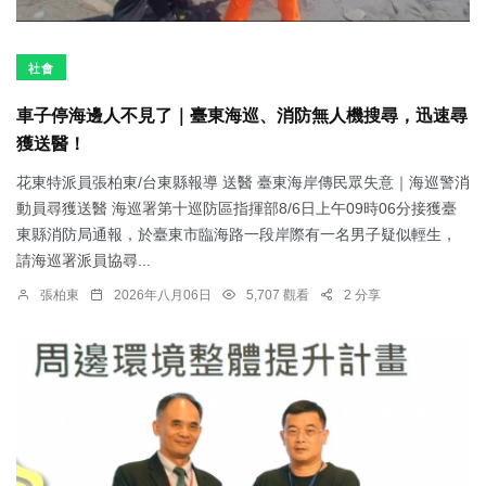
社會
車子停海邊人不見了｜臺東海巡、消防無人機搜尋，迅速尋
獲送醫！
花東特派員張柏東/台東縣報導 送醫 臺東海岸傳民眾失意｜海巡警消
動員尋獲送醫 海巡署第十巡防區指揮部8/6日上午09時06分接獲臺
東縣消防局通報，於臺東市臨海路一段岸際有一名男子疑似輕生，
請海巡署派員協尋...
張柏東
2026年八月06日
5,707 觀看
2 分享