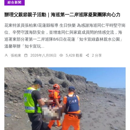
綜合新聞
辦理父親節親子活動｜海巡第一二岸巡隊凝聚團隊向心力
花東特派員張柏東/花蓮縣報導 生日快樂 為感謝海巡同仁平時堅守崗
位、辛勞守護海防安全，並增進同仁與家庭成員間的情感交流，海
巡署東部分署第一二岸巡隊8/6日在花蓮「知卡宣綠森林親水公園」
溫馨舉辦「知卡宣玩...
張柏東
2026年八月06日
5,428 觀看
2 分享