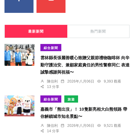
最新新聞
熱門新聞
綜合新聞
雲林縣長張麗善暖心致贈父親節禮物咖啡杯 向辛
勤守護治安、兼顧家庭責任的男性警察同仁 表達
誠摯感謝與祝福〜
陳信利
2026年八月06日
9,393 觀看
13 分享
綜合新聞
旅遊
嘉義市「熊出沒」！ 10隻新亮相大白熊領路 帶
你解鎖城市知名景點〜
陳信利
2026年八月06日
9,521 觀看
14 分享