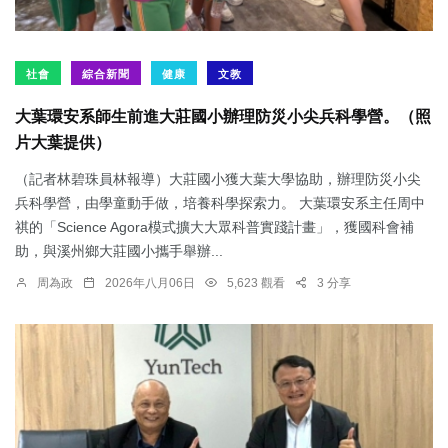
社會
綜合新聞
健康
文教
大葉環安系師生前進大莊國小辦理防災小尖兵科學營。（照
片大葉提供）
（記者林碧珠員林報導）大莊國小獲大葉大學協助，辦理防災小尖
兵科學營，由學童動手做，培養科學探索力。 大葉環安系主任周中
祺的「Science Agora模式擴大大眾科普實踐計畫」，獲國科會補
助，與溪州鄉大莊國小攜手舉辦...
周為政
2026年八月06日
5,623 觀看
3 分享