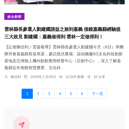
綜合新聞
雲林縣長參選人劉建國請益之旅到嘉義 借鏡嘉義縣經驗提
三大政見 劉建國：嘉義做得到 雲林一定做得到！
【記者陳信利／雲嘉報導】雲林縣長參選人劉建國今天（6日）率團
隊拜會嘉義縣長翁章梁，參訪悠沃農場、蒜頭糖廠5G文化科技創新
基地及亞洲無人機AI創新應用研發中心（亞創中心），深入了解嘉
義縣近年推動智慧農業、文化科...
陳信利
2026年八月06日
10,009 觀看
16 分享
1
2
3
4
5
6
下一頁