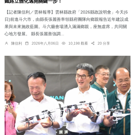
鐵路立體化邁開關鍵一步！
【記者陳信利／雲林報導】雲林縣政府「2026縣政說明會」今天(6
日)前進斗六市，由縣長張麗善率領縣府團隊向鄉親報告近年建設成
果與未來施政藍圖。斗六廳會場湧入滿滿鄉親，座無虛席，共同關
心地方發展。 縣長張麗善強調...
陳信利
2026年八月06日
10,198 觀看
20 分享