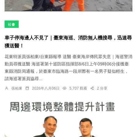
社會
車子停海邊人不見了｜臺東海巡、消防無人機搜尋，迅速尋
獲送醫！
花東特派員張柏東/台東縣報導 送醫 臺東海岸傳民眾失意｜海巡警消
動員尋獲送醫 海巡署第十巡防區指揮部8/6日上午09時06分接獲臺
東縣消防局通報，於臺東市臨海路一段岸際有一名男子疑似輕生，
請海巡署派員協尋...
張柏東
2026年八月06日
5,707 觀看
2 分享