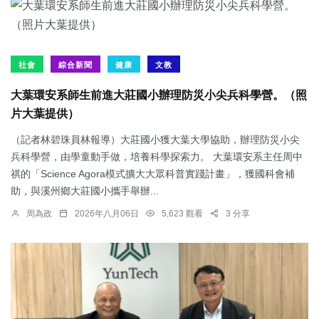
社會
綜合新聞
健康
文教
大葉環安系師生前進大莊國小辦理防災小尖兵科學營。（照
片大葉提供）
（記者林碧珠員林報導）大莊國小獲大葉大學協助，辦理防災小尖
兵科學營，由學童動手做，培養科學探索力。 大葉環安系主任周中
祺的「Science Agora模式擴大大眾科普實踐計畫」，獲國科會補
助，與溪州鄉大莊國小攜手舉辦...
周為政
2026年八月06日
5,623 觀看
3 分享