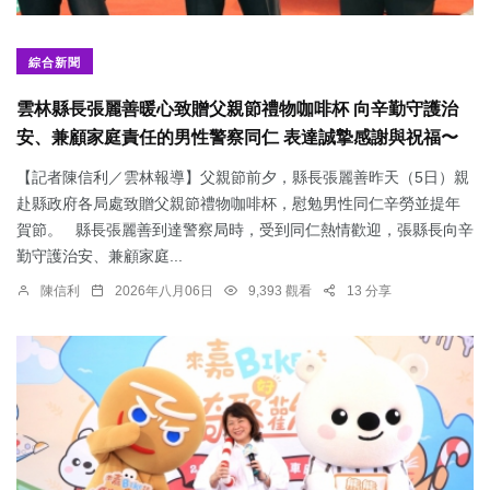
綜合新聞
雲林縣長張麗善暖心致贈父親節禮物咖啡杯 向辛勤守護治
安、兼顧家庭責任的男性警察同仁 表達誠摯感謝與祝福〜
【記者陳信利／雲林報導】父親節前夕，縣長張麗善昨天（5日）親
赴縣政府各局處致贈父親節禮物咖啡杯，慰勉男性同仁辛勞並提年
賀節。 縣長張麗善到達警察局時，受到同仁熱情歡迎，張縣長向辛
勤守護治安、兼顧家庭...
陳信利
2026年八月06日
9,393 觀看
13 分享