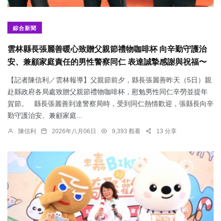
綜合新聞
雲林縣長張麗善暖心致贈父親節禮物咖啡杯 向辛勤守護治
安、兼顧家庭責任的男性警察同仁 表達誠摯感謝與祝福〜
【記者陳信利／雲林報導】父親節前夕，縣長張麗善昨天（5日）親
赴縣政府各局處致贈父親節禮物咖啡杯，慰勉男性同仁辛勞並提年
賀節。 縣長張麗善到達警察局時，受到同仁熱情歡迎，張縣長向辛
勤守護治安、兼顧家庭...
陳信利
2026年八月06日
9,393 觀看
13 分享