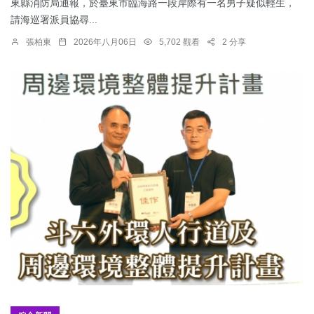
東縣消防局通報，於臺東市臨海路一段岸際有一名男子疑似輕生，
請海巡署派員協尋...
張柏東
2026年八月06日
5,702 觀看
2 分享