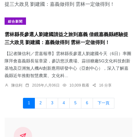
綜合新聞
雲林縣長參選人劉建國請益之旅到嘉義 借鏡嘉義縣經驗提
三大政見 劉建國：嘉義做得到 雲林一定做得到！
【記者陳信利／雲嘉報導】雲林縣長參選人劉建國今天（6日）率團
隊拜會嘉義縣長翁章梁，參訪悠沃農場、蒜頭糖廠5G文化科技創新
基地及亞洲無人機AI創新應用研發中心（亞創中心），深入了解嘉
義縣近年推動智慧農業、文化科...
陳信利
2026年八月06日
10,009 觀看
16 分享
1
2
3
4
5
6
下一頁