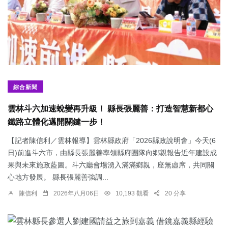
綜合新聞
雲林斗六加速蛻變再升級！ 縣長張麗善：打造智慧新都心
鐵路立體化邁開關鍵一步！
【記者陳信利／雲林報導】雲林縣政府「2026縣政說明會」今天(6
日)前進斗六市，由縣長張麗善率領縣府團隊向鄉親報告近年建設成
果與未來施政藍圖。斗六廳會場湧入滿滿鄉親，座無虛席，共同關
心地方發展。 縣長張麗善強調...
陳信利
2026年八月06日
10,193 觀看
20 分享