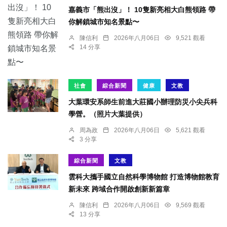
嘉義市「熊出沒」！ 10隻新亮相大白熊領路 帶
你解鎖城市知名景點〜
陳信利
2026年八月06日
9,521 觀看
14 分享
社會
綜合新聞
健康
文教
大葉環安系師生前進大莊國小辦理防災小尖兵科
學營。（照片大葉提供）
周為政
2026年八月06日
5,621 觀看
3 分享
綜合新聞
文教
雲科大攜手國立自然科學博物館 打造博物館教育
新未來 跨域合作開啟創新新篇章
陳信利
2026年八月06日
9,569 觀看
13 分享