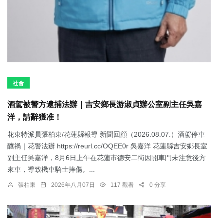
社會
酒駕被警方逮捕法辦｜吉安鄉長游淑貞辦公室副主任吳嘉
洋，請辭獲准！
花東特派員張柏東/花蓮縣報導 新聞回顧（2026.08.07.）酒駕停車
釀禍｜花警法辦 https://reurl.cc/OQEE0r 吳嘉洋 花蓮縣吉安鄉長室
副主任吳嘉洋，8月6日上午在花蓮市德安二街因開車門未注意後方
來車，導致機車騎士摔傷。...
張柏東
2026年八月07日
117 觀看
0 分享