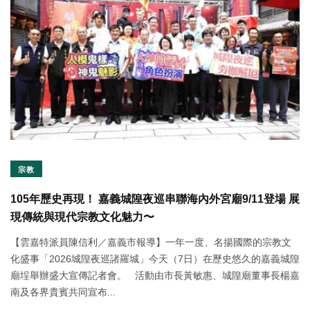
宗教
105年歷史再現！ 嘉義城隍夜巡串聯海內外宮廟9/11登場 展
現傳統與現代宗教文化魅力〜
【雲嘉特派員陳信利／嘉義市報導】一年一度、名揚國際的宗教文
化盛事「2026城隍夜巡諸羅城」今天（7日）在歷史悠久的嘉義城隍
廟埕舉辦盛大宣傳記者會。 活動由市長黃敏惠、城隍廟董事長楊嘉
南及各界貴賓共同宣布...