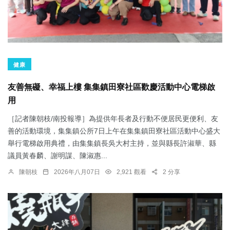
健康
友善無礙、幸福上樓 集集鎮田寮社區歡慶活動中心電梯啟
用
［記者陳朝枝/南投報導］為提供年長者及行動不便居民更便利、友
善的活動環境，集集鎮公所7日上午在集集鎮田寮社區活動中心盛大
舉行電梯啟用典禮，由集集鎮長吳大村主持，並與縣長許淑華、縣
議員黃春麟、謝明謀、陳淑惠...
陳朝枝
2026年八月07日
2,921 觀看
2 分享