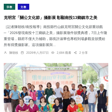
宗教
文教
克明宮「關公文化節」攝影展 彰顯南投13鄉鎮市之美
［記者陳朝枝/南投報導］南投縣竹山鎮克明宮關公文化節重頭戲
─「2026發現南投十三鄉鎮之美」攝影展徵件頒獎典禮，7日上午隆
重登場，縣府不僅大力補助，縣長許淑華也專程到場參觀並頒獎給
所有得獎攝影家。這項攝影展與...
陳朝枝
2026年八月07日
2,684 觀看
2 分享