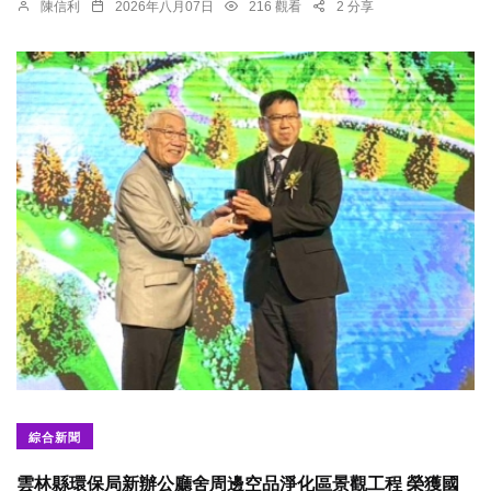
陳信利
2026年八月07日
216 觀看
2 分享
綜合新聞
雲林縣環保局新辦公廳舍周邊空品淨化區景觀工程 榮獲國