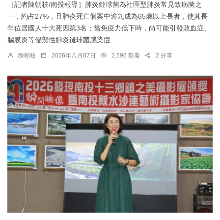
［記者陳朝枝/南投報導］肺炎鏈球菌為社區型肺炎常見致病菌之
一，約占27%，且肺炎死亡個案中逾九成為65歲以上長者，使其長
年位居國人十大死因第3名；當免疫力低下時，尚可能引發敗血症、
腦膜炎等侵襲性肺炎鏈球菌感染症...
陳朝枝
2026年八月07日
2,596 觀看
2 分享