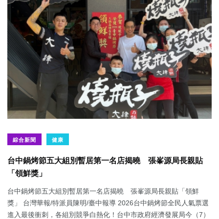
綜合新聞
健康
台中鍋烤節五大組別暫居第一名店揭曉 張峯源局長親貼
「領鮮獎」
台中鍋烤節五大組別暫居第一名店揭曉 張峯源局長親貼「領鮮
獎」 台灣華報/特派員陳明/臺中報導 2026台中鍋烤節全民人氣票選
進入最後衝刺，各組別競爭白熱化！台中市政府經濟發展局今（7）