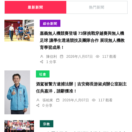
最新新聞
熱門新聞
綜合新聞
嘉義無人機競賽登場 73隊挑戰穿越賽與無人機
足球 讓學生透過競技及團隊合作 展現無人機教
育學習成果！
陳信利
2026年八月07日
117 觀看
1 分享
社會
酒駕被警方逮捕法辦｜吉安鄉長游淑貞辦公室副主
任吳嘉洋，請辭獲准！
張柏東
2026年八月07日
117 觀看
0 分享
宗教