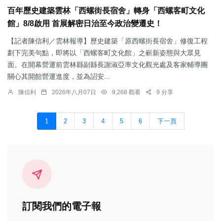
百年歷史建築雲林「西螺街長宿舍」轉身「西螺客町文化
館」8/8啟用 首展解密日治至今政治變遷史！
【記者陳信利／雲林報導】歷史建築「原西螺街長宿舍」修復工程
劃下完美句點，即將以「西螺客町文化館」之嶄新姿態與大眾見
面。在開幕營運前雲林縣副縣長謝淑亞率文化觀光處及客家輔導團
關心其開館營運進度，並為詔安...
陳信利
2026年八月07日
9,268 觀看
9 分享
1
2
3
4
5
6
下一頁
訂閱我們的電子報