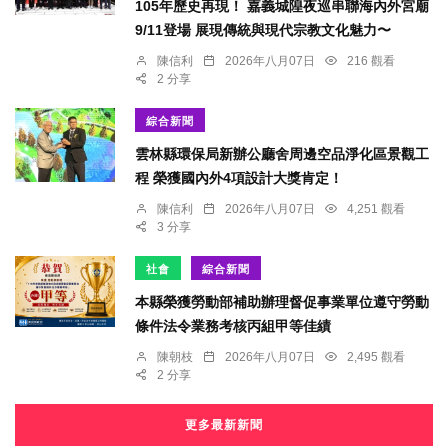
105年歷史再現！ 嘉義城隍夜巡串聯海內外宮廟
9/11登場 展現傳統與現代宗教文化魅力〜
陳信利
2026年八月07日
216 觀看
2 分享
綜合新聞
雲林縣環保局新辦公廳舍周邊空品淨化區景觀工
程 榮獲國內外4項設計大獎肯定！
陳信利
2026年八月07日
4,251 觀看
3 分享
社會
綜合新聞
本縣榮獲勞動部補助辦理督促事業單位遵守勞動
條件法令業務考核丙組甲等佳績
陳朝枝
2026年八月07日
2,495 觀看
2 分享
更多最新新聞