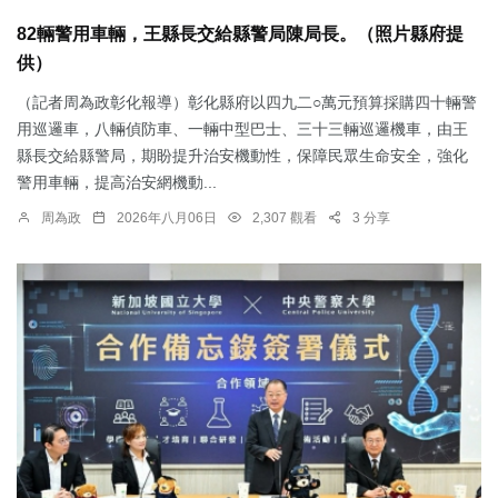
82輛警用車輛，王縣長交給縣警局陳局長。（照片縣府提
供）
（記者周為政彰化報導）彰化縣府以四九二○萬元預算採購四十輛警
用巡邏車，八輛偵防車、一輛中型巴士、三十三輛巡邏機車，由王
縣長交給縣警局，期盼提升治安機動性，保障民眾生命安全，強化
警用車輛，提高治安網機動...
周為政
2026年八月06日
2,307 觀看
3 分享