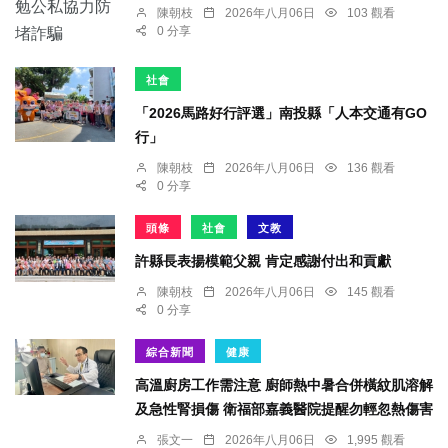
陳朝枝
2026年八月06日
103 觀看
0 分享
社會
「2026馬路好行評選」南投縣「人本交通有GO
行」
陳朝枝
2026年八月06日
136 觀看
0 分享
頭條
社會
文教
許縣長表揚模範父親 肯定感謝付出和貢獻
陳朝枝
2026年八月06日
145 觀看
0 分享
綜合新聞
健康
高溫廚房工作需注意 廚師熱中暑合併橫紋肌溶解
及急性腎損傷 衛福部嘉義醫院提醒勿輕忽熱傷害
張文一
2026年八月06日
1,995 觀看