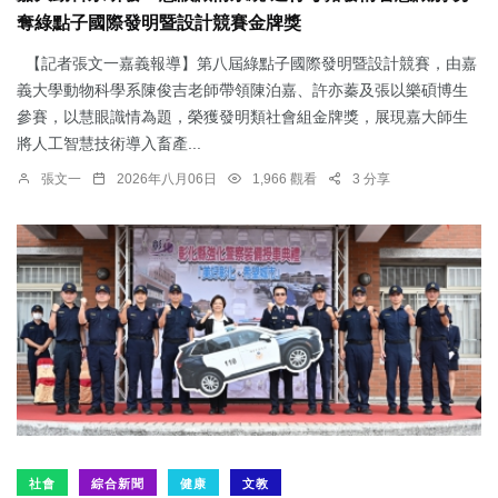
奪綠點子國際發明暨設計競賽金牌獎
【記者張文一嘉義報導】第八屆綠點子國際發明暨設計競賽，由嘉
義大學動物科學系陳俊吉老師帶領陳泊嘉、許亦蓁及張以樂碩博生
參賽，以慧眼識情為題，榮獲發明類社會組金牌獎，展現嘉大師生
將人工智慧技術導入畜產...
張文一
2026年八月06日
1,966 觀看
3 分享
社會
綜合新聞
健康
文教