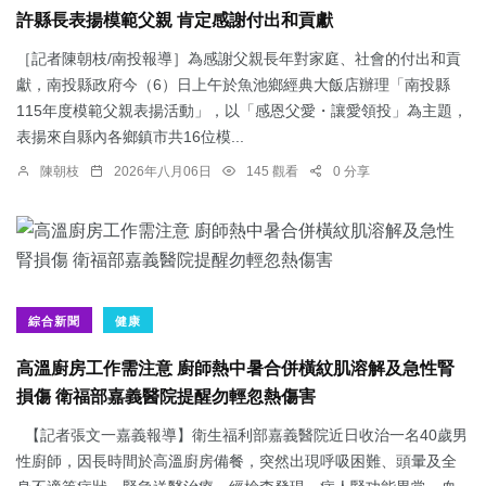
許縣長表揚模範父親 肯定感謝付出和貢獻
［記者陳朝枝/南投報導］為感謝父親長年對家庭、社會的付出和貢
獻，南投縣政府今（6）日上午於魚池鄉經典大飯店辦理「南投縣
115年度模範父親表揚活動」，以「感恩父愛・讓愛領投」為主題，
表揚來自縣內各鄉鎮市共16位模...
陳朝枝
2026年八月06日
145 觀看
0 分享
綜合新聞
健康
高溫廚房工作需注意 廚師熱中暑合併橫紋肌溶解及急性腎
損傷 衛福部嘉義醫院提醒勿輕忽熱傷害
【記者張文一嘉義報導】衛生福利部嘉義醫院近日收治一名40歲男
性廚師，因長時間於高溫廚房備餐，突然出現呼吸困難、頭暈及全