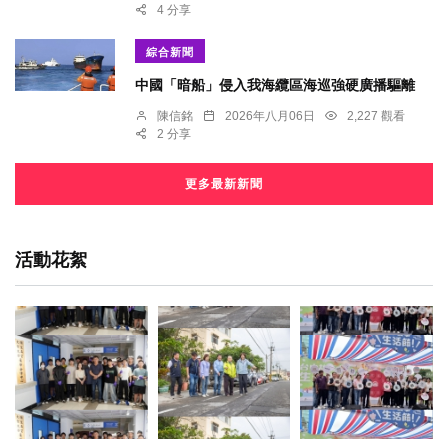
4 分享
綜合新聞
中國「暗船」侵入我海纜區海巡強硬廣播驅離
陳信銘
2026年八月06日
2,227 觀看
2 分享
更多最新新聞
活動花絮