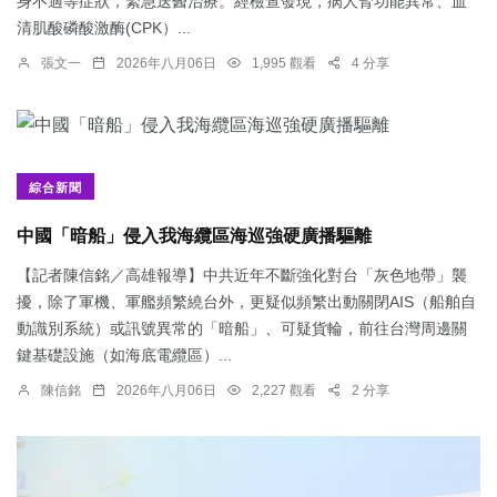
身不適等症狀，緊急送醫治療。經檢查發現，病人腎功能異常、血
清肌酸磷酸激酶(CPK）...
張文一
2026年八月06日
1,995 觀看
4 分享
綜合新聞
中國「暗船」侵入我海纜區海巡強硬廣播驅離
【記者陳信銘／高雄報導】中共近年不斷強化對台「灰色地帶」襲
擾，除了軍機、軍艦頻繁繞台外，更疑似頻繁出動關閉AIS（船舶自
動識別系統）或訊號異常的「暗船」、可疑貨輪，前往台灣周邊關
鍵基礎設施（如海底電纜區）...
陳信銘
2026年八月06日
2,227 觀看
2 分享