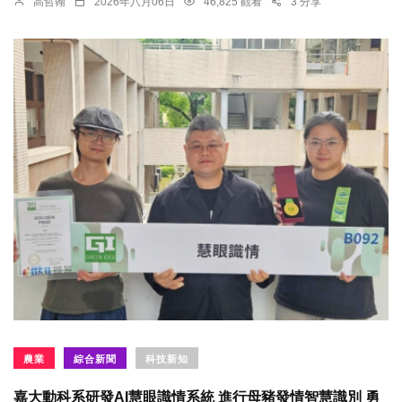
高哲翰
2026年八月06日
46,825 觀看
3 分享
農業
綜合新聞
科技新知
嘉大動科系研發AI慧眼識情系統 進行母豬發情智慧識別 勇