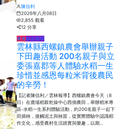
社會
陳信利
2026年八月08日
2,855 觀看
12 分享
農業
綜合新聞
雲林縣西螺鎮農會舉辦親子
下田趣活動 200名親子與立
委張嘉郡等人體驗水稻一生
珍惜並感恩每粒米背後農民
的辛勞！
52
+
旅遊
【記者陳信利／雲林報導】西螺鎮農會今天（8
日）在鹿場稻榖乾燥中心西側農田，舉辦稻米專
區-水稻一生系列體驗活動，約200名親子一起下
田插秧，接觸泥土與秧苗，從實際體驗中認識稻
作文化，感受農村生活踏實與樂趣，以期...