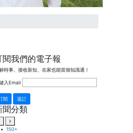
訂閱我們的電子報
解時事、接收新知、在家也能當個知識通！
鍵入Email
訂閱
退訂
新聞分類
80
+
0
+