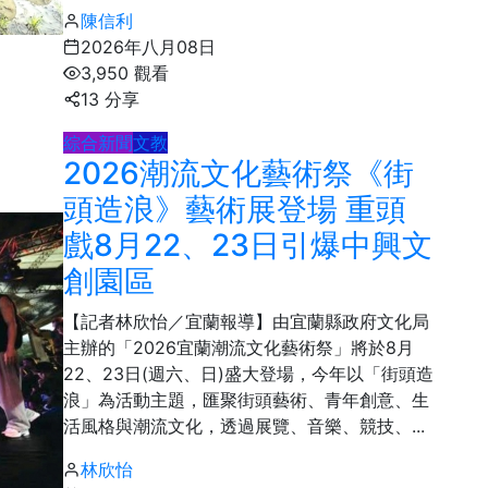
陳信利
2026年八月08日
3,950 觀看
13 分享
綜合新聞
文教
2026潮流文化藝術祭《街
13
+
科技新知
頭造浪》藝術展登場 重頭
戲8月22、23日引爆中興文
創園區
【記者林欣怡／宜蘭報導】由宜蘭縣政府文化局
主辦的「2026宜蘭潮流文化藝術祭」將於8月
22、23日(週六、日)盛大登場，今年以「街頭造
浪」為活動主題，匯聚街頭藝術、青年創意、生
活風格與潮流文化，透過展覽、音樂、競技、...
林欣怡