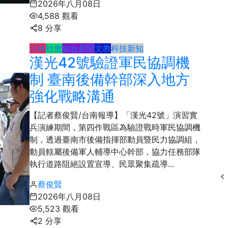
2026年八月08日
87
+
4,588 觀看
文教
8 分享
頭條
社會
綜合新聞
文教
科技新知
漢光42號驗證軍民協調機
制 臺南後備幹部深入地方
強化戰略溝通
【記者蔡俊賢/台南報導】「漢光42號」演習實
兵演練期間，第四作戰區為驗證戰時軍民協調機
制，透過臺南市後備指揮部動員暨民力協調組，
動員轄屬後備軍人輔導中心幹部，協力任務部隊
執行道路阻絕設置宣導、民眾聚集疏導...
蔡俊賢
2026年八月08日
5,523 觀看
2 分享