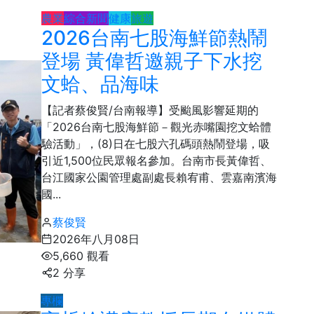
農業
綜合新聞
健康
旅遊
2026台南七股海鮮節熱鬧
登場 黃偉哲邀親子下水挖
文蛤、品海味
【記者蔡俊賢/台南報導】受颱風影響延期的
「2026台南七股海鮮節－觀光赤嘴園挖文蛤體
驗活動」，(8)日在七股六孔碼頭熱鬧登場，吸
引近1,500位民眾報名參加。台南市長黃偉哲、
台江國家公園管理處副處長賴宥甫、雲嘉南濱海
國...
蔡俊賢
2026年八月08日
5,660 觀看
2 分享
專欄