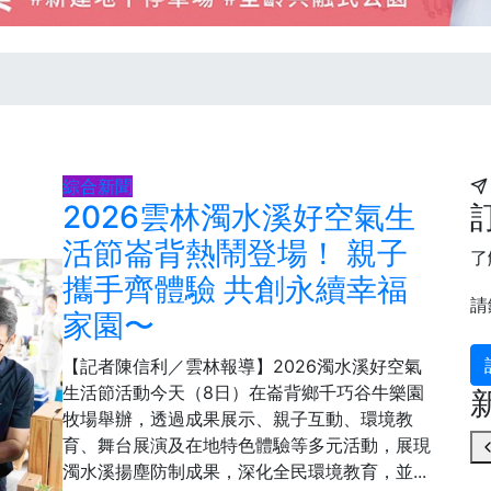
綜合新聞
2026雲林濁水溪好空氣生
活節崙背熱鬧登場！ 親子
了
攜手齊體驗 共創永續幸福
請
家園〜
【記者陳信利／雲林報導】2026濁水溪好空氣
生活節活動今天（8日）在崙背鄉千巧谷牛樂園
牧場舉辦，透過成果展示、親子互動、環境教
育、舞台展演及在地特色體驗等多元活動，展現
濁水溪揚塵防制成果，深化全民環境教育，並...
150
+