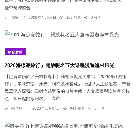
成果，展現智慧醫療由醫院延伸至社區與家庭的整合照護模式。
臺中榮總整合...
簡安
2026年八月07日
202 觀看
0 分享
綜合新聞
2026海線潮旅行」開放報名五大遊程漫遊漁村風光
【記者陳信銘／高雄報導】）高雄市觀光局推出「2026海線潮旅
行」，串聯茄萣、永安、彌陀及梓官4區，規劃5大主題遊程，帶領
民眾深入探索北高雄海線豐富的自然生態、人文底蘊與漁村產業特
色，即日起開放報名。 高市...
陳信銘
2026年八月07日
949 觀看
0 分享