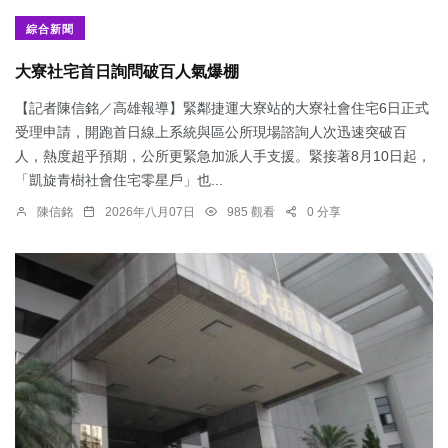
綜合新聞
大寮社宅首日詢問破百人氣爆棚
【記者陳信銘／高雄報導】緊鄰捷運大寮站的大寮社會住宅6日正式
受理申請，開跑首日線上系統與區公所現場諮詢人次迅速突破百
人，熱度超乎預期，公所更緊急加派人手支援。緊接著8月10日起，
「凱旋青樹社會住宅零星戶」也...
陳信銘
2026年八月07日
985 觀看
0 分享