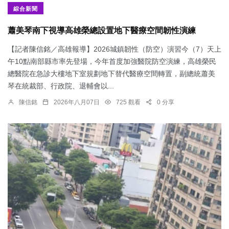
綜合新聞
蕭美琴南下視導高雄榮總設置地下醫療空間韌性演練
【記者陳信銘／高雄報導】2026城鎮韌性（防空）演習今（7）天上
午10點南部縣市率先登場，今年首度加強醫院防空演練，高雄榮民
總醫院在急診大樓地下室規劃地下替代醫療空間轉置，副總統蕭美
琴在統裁部、行政院、退輔會以...
陳信銘
2026年八月07日
725 觀看
0 分享