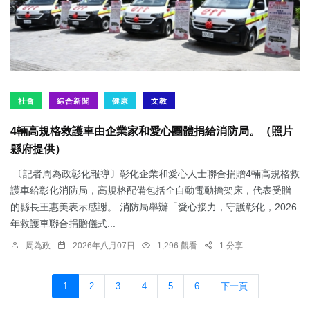
社會
綜合新聞
健康
文教
4輛高規格救護車由企業家和愛心團體捐給消防局。（照片
縣府提供）
〔記者周為政彰化報導〕彰化企業和愛心人士聯合捐贈4輛高規格救
護車給彰化消防局，高規格配備包括全自動電動擔架床，代表受贈
的縣長王惠美表示感謝。 消防局舉辦「愛心接力，守護彰化，2026
年救護車聯合捐贈儀式...
周為政
2026年八月07日
1,296 觀看
1 分享
1
2
3
4
5
6
下一頁