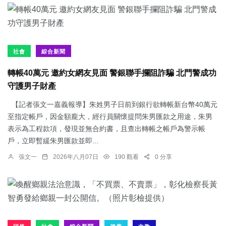
社會
綜合新聞
轉帳40萬元 邀約女網友見面 警銀聯手攔阻詐騙 北門警成功
守護男子財產
【記者張文一嘉義報導】朱姓男子日前到銀行欲轉帳新台幣40萬元
至指定帳戶，因金額龐大，經行員關懷提問朱男匯款之用途，朱男
表示為工程款項，發現並無合約書，且查出轉帳之帳戶為警示帳
戶，立即暫緩朱男匯款並即...
張文一
2026年八月07日
190 觀看
0 分享