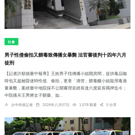
社會
男子性侵偷拍又餵毒致傳播女暴斃 法官審後判十四年六月
徒刑
【記者許順德臺中報導】王姓男子找傳播小姐開房間，提供毒品咖
啡包又趁她昏迷時性侵、偷拍，更拿「滴管」餵毒釀小姐疑用毒過
量暴斃，案經臺中地院採不公開審理並經長達六度延長羈押迄今；
中院痛斥王男將女子餵藥、如...
台中特派記者
2026年八月07日
1,078 觀看
0 分享