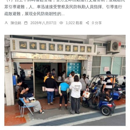
眾引導避難，人、車迅速接受警察及民防執勤人員指揮、引導進行
疏散避難，展現全民防衛韌性的...
陳信銘
2026年八月07日
1,022 觀看
0 分享