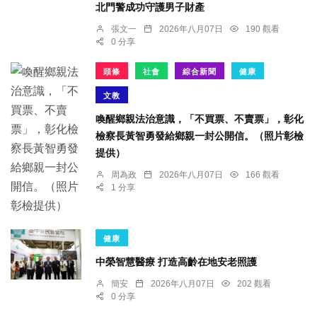
北門警成功守護男子財產
張文一
2026年八月07日
190 觀看
0 分享
頭條
社會
綜合新聞
健康
文教
喚醒鄉親法治意識，「不買票、不賣票」，彰化
檢察長黃智勇發給鄉親一封公開信。（照片彰檢
提供）
周為政
2026年八月07日
166 觀看
1 分享
健康
中榮智慧醫療 打造高齡在地安老照護
簡安
2026年八月07日
202 觀看
0 分享