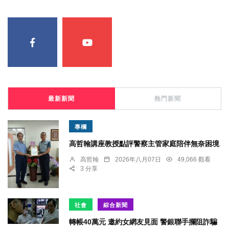
最新新聞
熱門新聞
專欄
高哲翰講座教授點評警察主管家庭陪伴無奈困境
高哲翰
2026年八月07日
49,066 觀看
3 分享
社會
綜合新聞
轉帳40萬元 邀約女網友見面 警銀聯手攔阻詐騙