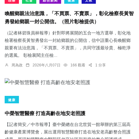
頭條
社會
綜合新聞
健康
文教
喚醒鄉親法治意識，「不買票、不賣票」，彰化檢察長黃智
勇發給鄉親一封公開信。（照片彰檢提供）
（記者林碧珠員林報導）針對即將展開的五合一地方選舉，彰化地
檢署檢察長黃智勇發出一封給鄉親的公開信，信中語重心長喚醒鄉
親要有法治意識，「不買票、不賣票」，共同守護最珍貴、極乾淨
的選風。 彰檢襄閱主任檢...
周為政
2026年八月07日
166 觀看
1 分享
健康
中榮智慧醫療 打造高齡在地安老照護
【記者簡安／中市報導】臺中榮總在台北世貿一館舉辦的第三屆高
齡健康產業博覽會，展出運用智慧醫療打造在地安老高齡整合照護