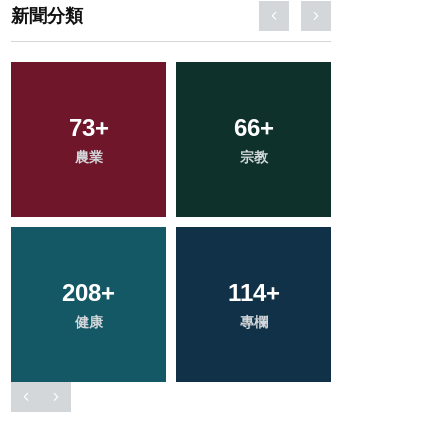
新聞分類
231
+
34
+
373
+
文教
科技新知
社會
2
+
702
+
50
+
大陸
綜合新聞
頭條