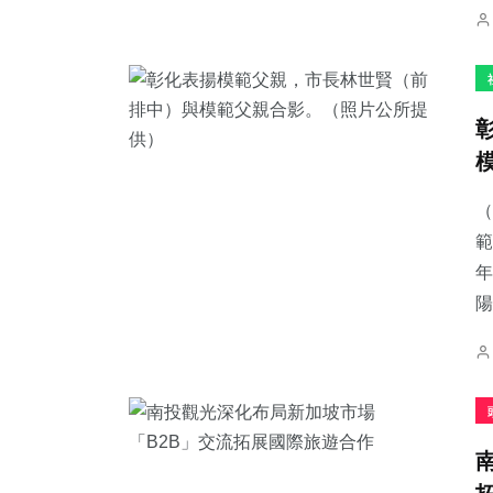
（
範
年
陽