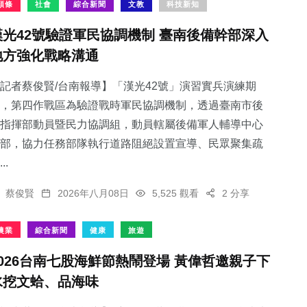
頭條
社會
綜合新聞
文教
科技新知
漢光42號驗證軍民協調機制 臺南後備幹部深入
地方強化戰略溝通
記者蔡俊賢/台南報導】「漢光42號」演習實兵演練期
，第四作戰區為驗證戰時軍民協調機制，透過臺南市後
指揮部動員暨民力協調組，動員轄屬後備軍人輔導中心
部，協力任務部隊執行道路阻絕設置宣導、民眾聚集疏
..
蔡俊賢
2026年八月08日
5,525 觀看
2 分享
農業
綜合新聞
健康
旅遊
2026台南七股海鮮節熱鬧登場 黃偉哲邀親子下
水挖文蛤、品海味