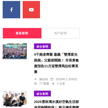
最新新聞
熱門新聞
綜合新聞
4千跑者齊聚 嘉義「雙潭星光
路跑」父親節開跑！ 市長黃敏
惠預告11月迎雙潭馬拉松菁英
賽
陳信利
2026年八月09日
77 觀看
2 分享
綜合新聞
2026雲林濁水溪好空氣生活節
崙背熱鬧登場！ 親子攜手齊體