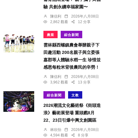
驗 共創永續幸福家園〜
陳信利
2026年八月08日
2,862 觀看
12 分享
農業
綜合新聞
雲林縣西螺鎮農會舉辦親子下
田趣活動 200名親子與立委張
嘉郡等人體驗水稻一生 珍惜並
感恩每粒米背後農民的辛勞！
陳信利
2026年八月08日
3,962 觀看
13 分享
綜合新聞
文教
2026潮流文化藝術祭《街頭造
浪》藝術展登場 重頭戲8月
22、23日引爆中興文創園區
林欣怡
2026年八月08日
4,594 觀看
8 分享