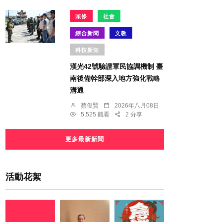
頭條
社會
綜合新聞
文教
科技新知
漢光42號驗證軍民協調機制 臺
南後備幹部深入地方強化戰略
溝通
蔡俊賢
2026年八月08日
5,525 觀看
2 分享
更多最新新聞
活動花絮