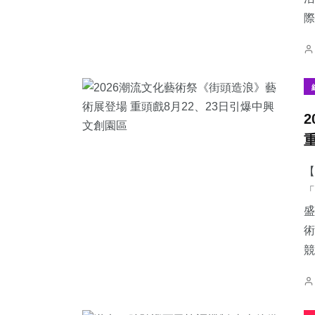
際
【
「
盛
術
競