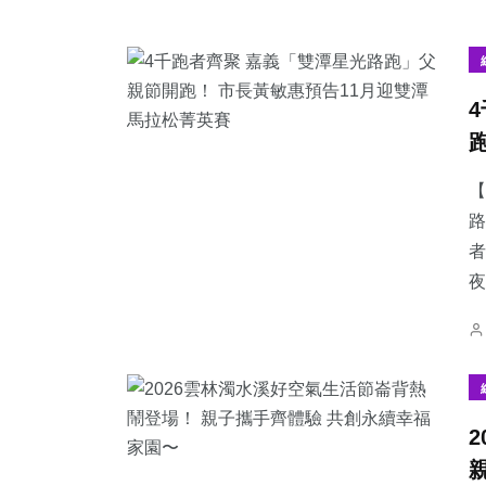
【
路
者
夜