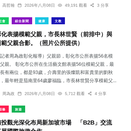
高哲翰
2026年八月08日
49,191 觀看
3 分享
社會
綜合新聞
健康
文教
彰化表揚模範父親，市長林世賢（前排中）與
模範父親合影。（照片公所提供）
記者周為政彰化報導）父親節，彰化市公所表揚56名模
父親。 彰化市公所在生活藝文館表揚56位模範父親，最
長有兩位，都是93歲，介壽里的張燦凱和富貴里的劉秋
，最年輕是茄南里64歲廖福臨，市長林世賢分享模範父...
周為政
2026年八月08日
5,712 觀看
4 分享
頭條
旅遊
南投觀光深化布局新加坡市場 「B2B」交流