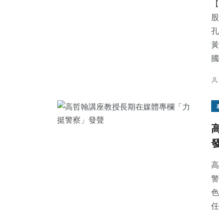
【
股
孔
黃
國.
高
警
色
任