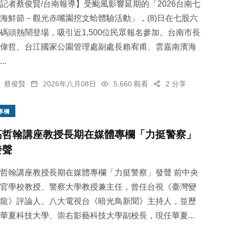
記者蔡俊賢/台南報導】受颱風影響延期的「2026台南七
海鮮節－觀光赤嘴園挖文蛤體驗活動」，(8)日在七股六
碼頭熱鬧登場，吸引近1,500位民眾報名參加。台南市長
偉哲、台江國家公園管理處副處長賴宥甫、雲嘉南濱海
..
蔡俊賢
2026年八月08日
5,660 觀看
2 分享
專欄
高哲翰講座教授長期在媒體專欄「力挺警察」
發聲
哲翰講座教授長期在媒體專欄「力挺警察」發聲 前中央
官學校教授、警察大學教授兼主任，曾任台視《臺灣變
龍》評論人、八大電視台《暗光鳥新聞》主持人，並歷
華夏科技大學、崇右影藝科技大學副校長，現任華夏...