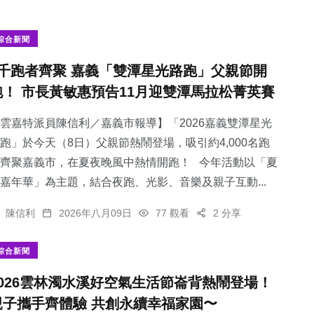
綜合新聞
4千跑者齊聚 嘉義「雙潭星光路跑」父親節開
跑！ 市長黃敏惠預告11月迎雙潭馬拉松菁英賽
雲嘉特派員陳信利／嘉義市報導】「2026嘉義雙潭星光
跑」於今天（8日）父親節熱鬧登場，吸引約4,000名跑
齊聚嘉義市，在夏夜晚風中熱情開跑！ 今年活動以「夏
嘉年華」為主題，結合夜跑、光影、音樂及親子互動...
陳信利
2026年八月09日
77 觀看
2 分享
綜合新聞
2026雲林濁水溪好空氣生活節崙背熱鬧登場！
親子攜手齊體驗 共創永續幸福家園〜