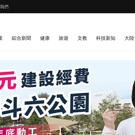
我們
業
綜合新聞
健康
旅遊
文教
科技新知
大陸