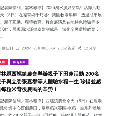
記者陳信利／雲林報導】2026濁水溪好空氣生活節活動
天（8日）在崙背鄉千巧谷牛樂園牧場舉辦，透過成果展
、親子互動、環境教育、舞台展演及在地特色體驗等多
活動，展現濁水溪揚塵防制成果，深化全民環境教育，
162
+
73
+
66
+
..
旅遊
農業
宗教
陳信利
2026年八月08日
2,862 觀看
12 分享
農業
綜合新聞
雲林縣西螺鎮農會舉辦親子下田趣活動 200名
208
+
114
+
親子與立委張嘉郡等人體驗水稻一生 珍惜並感
健康
專欄
恩每粒米背後農民的辛勞！
記者陳信利／雲林報導】西螺鎮農會今天（8日）在鹿場
榖乾燥中心西側農田，舉辦稻米專區-水稻一生系列體驗
動，約200名親子一起下田插秧，接觸泥土與秧苗，從實