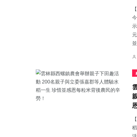
【
今
示
元
217
+
34
+
395
+
並.
文教
科技新知
社會
2
+
702
+
50
+
大陸
綜合新聞
頭條
【
稻
活