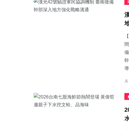
【
間
備
幹
導.