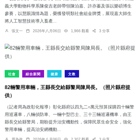
義大學動物科學系陳俊吉老師帶領陳泊嘉、許亦蓁及張以樂碩博生
參賽，以慧眼識情為題，榮獲發明類社會組金牌獎，展現嘉大師生
將人工智慧技術導入畜產...
張文一
2026年八月06日
1,966 觀看
3 分享
社會
綜合新聞
健康
文教
82輛警用車輛，王縣長交給縣警局陳局長。（照片縣府提
供）
（記者周為政彰化報導）彰化縣府以四九二○萬元預算採購四十輛警
用巡邏車，八輛偵防車、一輛中型巴士、三十三輛巡邏機車，由王
縣長交給縣警局，期盼提升治安機動性，保障民眾生命安全，強化
警用車輛，提高治安網機動...
周為政
2026年八月06日
2,307 觀看
3 分享