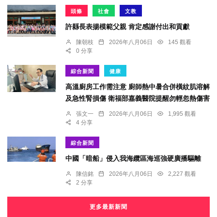
頭條
社會
文教
許縣長表揚模範父親 肯定感謝付出和貢獻
陳朝枝
2026年八月06日
145 觀看
0 分享
綜合新聞
健康
高溫廚房工作需注意 廚師熱中暑合併橫紋肌溶解
及急性腎損傷 衛福部嘉義醫院提醒勿輕忽熱傷害
張文一
2026年八月06日
1,995 觀看
4 分享
綜合新聞
中國「暗船」侵入我海纜區海巡強硬廣播驅離
陳信銘
2026年八月06日
2,227 觀看
2 分享
更多最新新聞