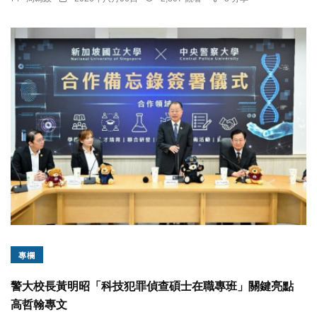
專欄
警大校長黃明昭「科技犯罪偵查碩士在職專班」關鍵亮點
高哲翰專文