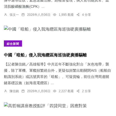
身不適等症狀，緊急送醫治療。經檢查發現，病人腎功能異常、血
清肌酸磷酸激酶(CPK）...
張文一
2026年八月06日
1,995 觀看
4 分享
綜合新聞
中國「暗船」侵入我海纜區海巡強硬廣播驅離
【記者陳信銘／高雄報導】中共近年不斷強化對台「灰色地帶」襲
擾，除了軍機、軍艦頻繁繞台外，更疑似頻繁出動關閉AIS（船舶自
動識別系統）或訊號異常的「暗船」、可疑貨輪，前往台灣周邊關
鍵基礎設施（如海底電纜區）...
陳信銘
2026年八月06日
2,227 觀看
2 分享