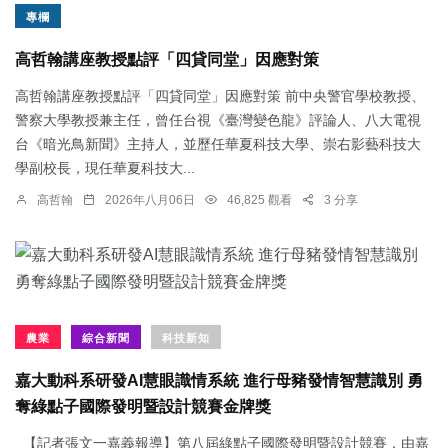
專欄
高哲翰講座教授點評「四貸同堂」因應對策
高哲翰講座教授點評「四貸同堂」因應對策 前中央警官學校教授、
警察大學教授兼主任，曾任台視《臺灣變色龍》評論人、八大電視
台《暗光鳥新聞》主持人，並歷任華夏科技大學、崇右影藝科技大
學副校長，現任華夏科技大...
高哲翰
2026年八月06日
46,825 觀看
3 分享
農業
綜合新聞
科技新知
嘉大動科系研發AI慧眼識情系統 進行母豬發情智慧識別 勇
奪綠點子國際發明暨設計競賽金牌獎
【記者張文一嘉義報導】第八屆綠點子國際發明暨設計競賽，由嘉