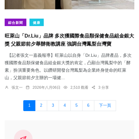
綜合新聞
健康
旺萊山「Dr.Liu」品牌 多次獲國際食品類保健食品組金銀大
獎 父親節前夕舉辦衛教講座 強調台灣鳳梨台灣寶
【記者張文一嘉義報導】旺萊山以自身「Dr.Liu」品牌產品，多次
獲國際食品類保健食品組金銀大獎的肯定，凸顯台灣鳳梨中的「酵
素」扮演重要角色。以鑽研開發台灣鳳梨為企業終身使命的旺萊
山，父親節前夕主辦的一場健...
張文一
2026年八月06日
2,510 觀看
3 分享
1
2
3
4
5
6
下一頁