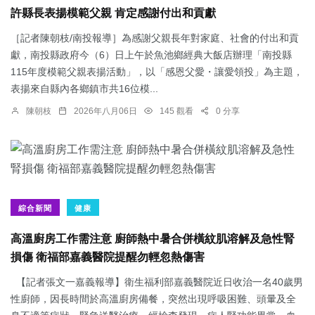
許縣長表揚模範父親 肯定感謝付出和貢獻
［記者陳朝枝/南投報導］為感謝父親長年對家庭、社會的付出和貢
獻，南投縣政府今（6）日上午於魚池鄉經典大飯店辦理「南投縣
115年度模範父親表揚活動」，以「感恩父愛・讓愛領投」為主題，
表揚來自縣內各鄉鎮市共16位模...
陳朝枝
2026年八月06日
145 觀看
0 分享
綜合新聞
健康
高溫廚房工作需注意 廚師熱中暑合併橫紋肌溶解及急性腎
損傷 衛福部嘉義醫院提醒勿輕忽熱傷害
【記者張文一嘉義報導】衛生福利部嘉義醫院近日收治一名40歲男
性廚師，因長時間於高溫廚房備餐，突然出現呼吸困難、頭暈及全