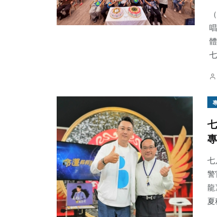
（
唱
體
七
132
+
71
+
25
+
社會
健康
農業
七
專
90
+
45
+
20
+
文教
專欄
頭條
七
警
龍
夏