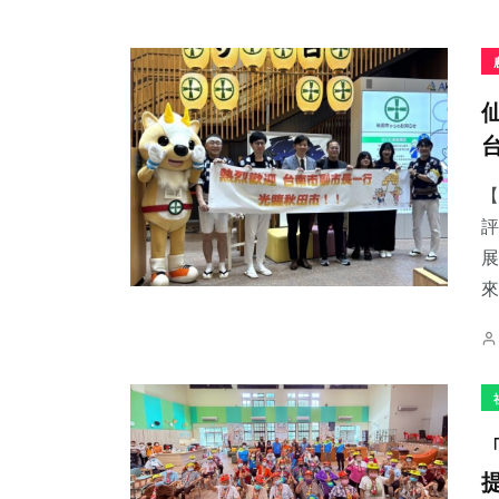
【
評
展
來