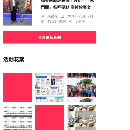
楊登嵙點評農曆七月初一「鬼
門開」祭拜要點 高哲翰專文
高哲翰
2026年八月09日
49,137 觀看
3 分享
更多最新新聞
活動花絮