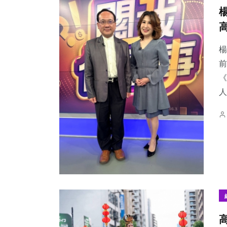
楊
前
《
人