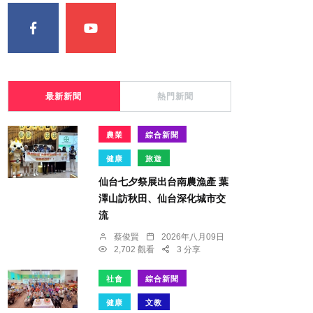
最新新聞
熱門新聞
農業
綜合新聞
健康
旅遊
仙台七夕祭展出台南農漁產 葉
澤山訪秋田、仙台深化城市交
流
蔡俊賢
2026年八月09日
2,702 觀看
3 分享
社會
綜合新聞
健康
文教