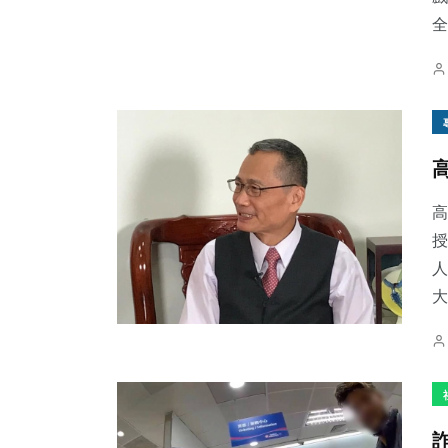
全
高
授
人
大