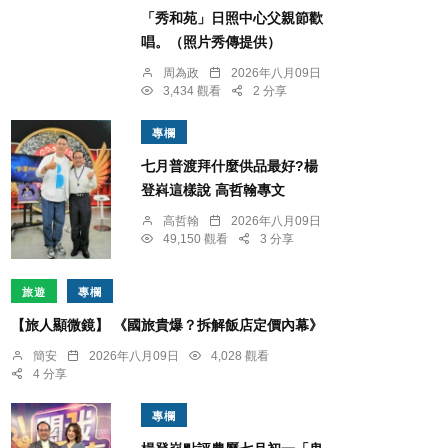
「秀和苑」日照中心父親節歡
唱。（照片秀傳提供）
周為政
2026年八月09日
3,434 觀看
2 分享
專欄
七月普渡拜什麼供品最好?楊
登嵙這樣說 高哲翰專文
高哲翰
2026年八月09日
49,150 觀看
3 分享
旅遊
專欄
【旅人顯微鏡】 《國旅貴爆？拆解飯店定價內幕》
簡安
2026年八月09日
4,028 觀看
4 分享
專欄