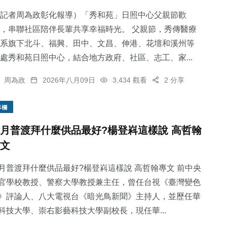
記者周為政彰化報導）「秀和苑」日照中心父親節歡
，串聯社區陪伴長輩共享幸福時光。 父親節，秀傳醫療
系旗下北斗、福興、田中、文昌、伸港、花壇和溪州等
處秀和苑日照中心，結合地方政府、社區、志工、家...
13
+
63
+
277
+
科技新知
旅遊
綜合新聞
周為政
2026年八月09日
3,434 觀看
2 分享
專欄
月普渡拜什麼供品最好?楊登嵙這樣說 高哲翰
文
25
+
0
+
宗教
大陸
月普渡拜什麼供品最好?楊登嵙這樣說 高哲翰專文 前中央
官學校教授、警察大學教授兼主任，曾任台視《臺灣變色
》評論人、八大電視台《暗光鳥新聞》主持人，並歷任華
科技大學、崇右影藝科技大學副校長，現任華...