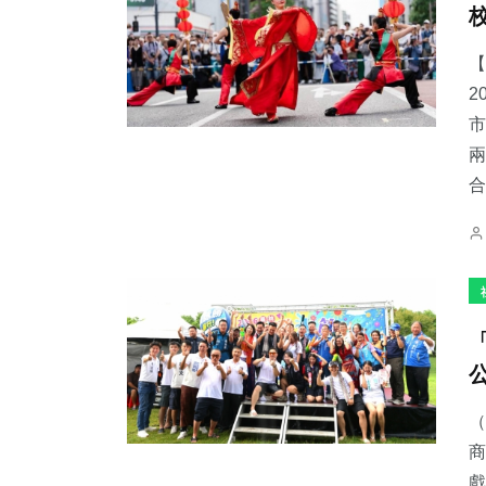
【
2
市
兩
合
（
商
戲