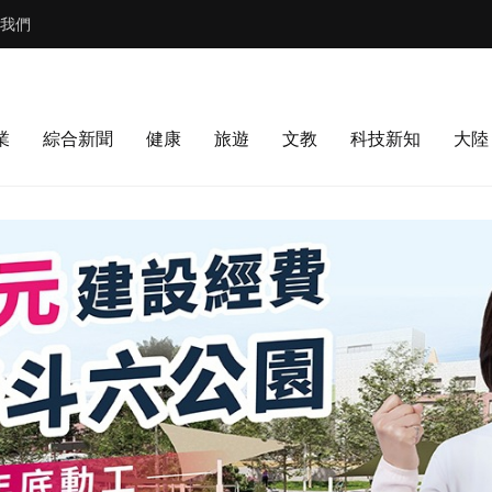
我們
業
綜合新聞
健康
旅遊
文教
科技新知
大陸