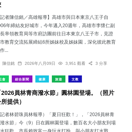
校
記者陳信銘／高雄報導】高雄市與日本東京八王子自
006年締結友好城市，今年邁入20週年，高雄市李懷仁副
長率領教育局等市府訪團前往日本東京八王子市，見證
市教育交流拓展締結6所姊妹校及姊妹園，深化彼此教育
作...
陳信銘
2026年八月09日
3,951 觀看
3 分享
社會
綜合新聞
健康
旅遊
文教
「2026員林青商潑水節」圓林園登場。（照片
公所提供）
記者林碧珠員林報導）「夏日狂歡！」，「2026員林青
潑水節」今（9）日在圓林園登場，數百名大小朋友到場
水狂歡，市長賴致富一身玩水打扮，與小朋友打水戰，