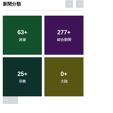
新聞分類
154
+
82
+
28
+
社會
健康
農業
90
+
39
+
17
+
文教
專欄
頭條