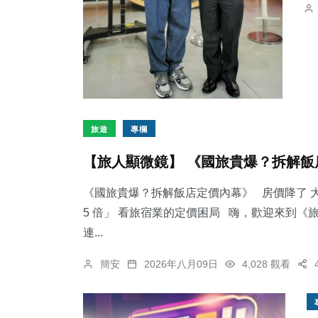
旅遊
專欄
【旅人顯微鏡】 《國旅貴爆？拆解飯
《國旅貴爆？拆解飯店定價內幕》 房價降了 大
5 倍」 看旅宿業的定價困局 嗨，歡迎來到
連...
簡安
2026年八月09日
4,028 觀看