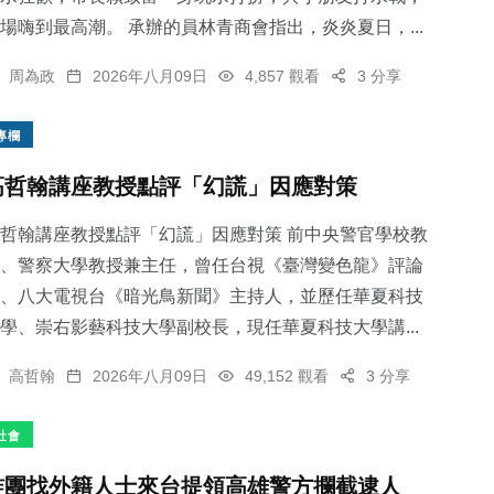
場嗨到最高潮。 承辦的員林青商會指出，炎炎夏日，...
周為政
2026年八月09日
4,857 觀看
3 分享
專欄
高哲翰講座教授點評「幻謊」因應對策
哲翰講座教授點評「幻謊」因應對策 前中央警官學校教
、警察大學教授兼主任，曾任台視《臺灣變色龍》評論
、八大電視台《暗光鳥新聞》主持人，並歷任華夏科技
學、崇右影藝科技大學副校長，現任華夏科技大學講...
高哲翰
2026年八月09日
49,152 觀看
3 分享
社會
詐團找外籍人士來台提領高雄警方攔截逮人