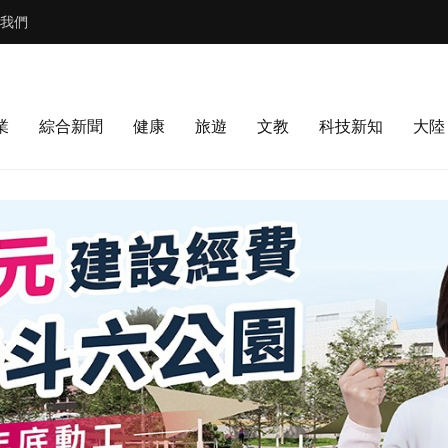
我們
業
綜合新聞
健康
旅遊
文教
科技新知
大陸