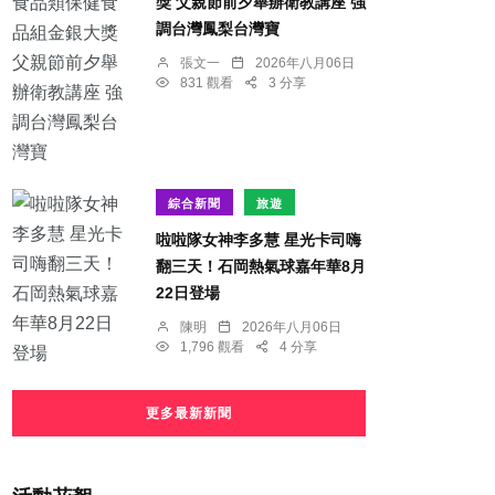
獎 父親節前夕舉辦衛教講座 強
調台灣鳳梨台灣寶
張文一
2026年八月06日
831 觀看
3 分享
綜合新聞
旅遊
啦啦隊女神李多慧 星光卡司嗨
翻三天！石岡熱氣球嘉年華8月
22日登場
陳明
2026年八月06日
1,796 觀看
4 分享
更多最新新聞