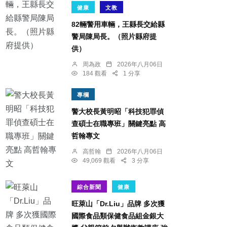
健康
文教
82輛警用車輛，王縣長交給縣
警局陳局長。（照片縣府提
供）
周為政
2026年八月06日
184 觀看
1 分享
專欄
警大校長黃明昭「科技犯罪偵
查碩士在職專班」關鍵亮點 高
哲翰專文
高哲翰
2026年八月06日
49,069 觀看
3 分享
綜合新聞
健康
旺萊山「Dr.Liu」品牌 多次獲
國際食品類保健食品組金銀大