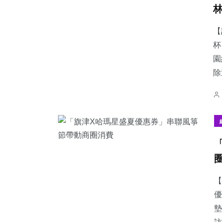
【
杯
園
除
【
優
墊