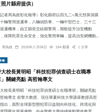
（照片縣府提供）
記者周為政彰化報導）彰化縣府以四九二○萬元預算採購
十輛警用巡邏車，八輛偵防車、一輛中型巴士、三十三
巡邏機車，由王縣長交給縣警局，期盼提升治安機動
0
+
64
+
32
+
，保障民眾生命安全，強化警用車輛，提高治安網機動...
大陸
文教
專欄
周為政
2026年八月06日
184 觀看
1 分享
專欄
警大校長黃明昭「科技犯罪偵查碩士在職專
45
+
110
+
班」關鍵亮點 高哲翰專文
旅遊
社會
大校長黃明昭「科技犯罪偵查碩士在職專班」關鍵亮點
哲翰專文 前警大教授、現任華夏科技大學講座教授高哲
指出，面對全球新型態犯罪日益朝向科技化、跨境化與
度隱匿化發展趨勢，中央警察大學持續推動警政教育...