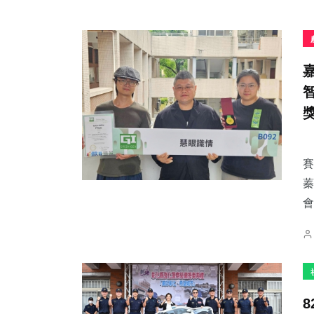
賽
蓁
會