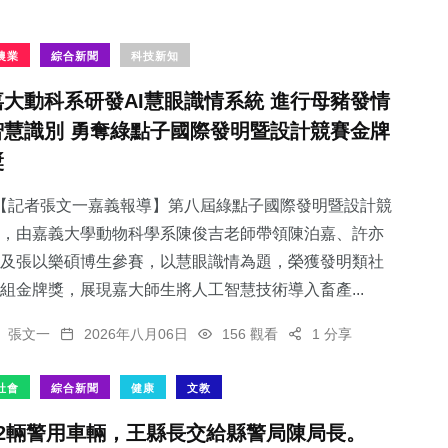
農業
綜合新聞
科技新知
嘉大動科系研發AI慧眼識情系統 進行母豬發情
智慧識別 勇奪綠點子國際發明暨設計競賽金牌
獎
【記者張文一嘉義報導】第八屆綠點子國際發明暨設計競
，由嘉義大學動物科學系陳俊吉老師帶領陳泊嘉、許亦
及張以樂碩博生參賽，以慧眼識情為題，榮獲發明類社
組金牌獎，展現嘉大師生將人工智慧技術導入畜產...
張文一
2026年八月06日
156 觀看
1 分享
社會
綜合新聞
健康
文教
82輛警用車輛，王縣長交給縣警局陳局長。