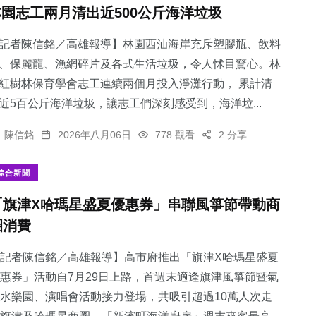
林園志工兩月清出近500公斤海洋垃圾
記者陳信銘／高雄報導】林園西汕海岸充斥塑膠瓶、飲料
、保麗龍、漁網碎片及各式生活垃圾，令人怵目驚心。林
紅樹林保育學會志工連續兩個月投入淨灘行動， 累計清
近5百公斤海洋垃圾，讓志工們深刻感受到，海洋垃...
陳信銘
2026年八月06日
778 觀看
2 分享
綜合新聞
「旗津X哈瑪星盛夏優惠券」串聯風箏節帶動商
圈消費
記者陳信銘／高雄報導】高市府推出「旗津X哈瑪星盛夏
惠券」活動自7月29日上路，首週末適逢旗津風箏節暨氣
水樂園、演唱會活動接力登場，共吸引超過10萬人次走