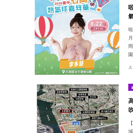
啦
月
岡
園
【
域