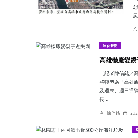
憩
屍
綜合新聞
高雄機廠變親
【記者陳信銘／
將轉型為「高雄
及週末、週日導
長...
陳信銘
20