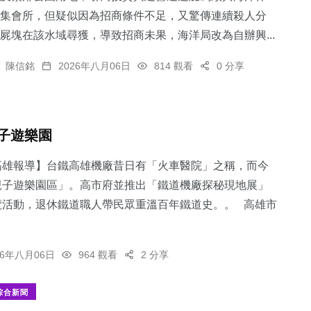
集會所，但疑似因為招商條件不足，又驚傳連續殺人分
屍塊在該水域尋獲，導致招商未果，海洋局改為自辦興...
陳信銘
2026年八月06日
814 觀看
0 分享
子遊樂園
高雄報導】台鐵高雄機廠昔日有「火車醫院」之稱，而今
親子遊樂園區」。高市府並推出「鐵道機廠探秘現地展」
覽活動，退休鐵道職人帶民眾重溫百年鐵道史。。 高雄市
26年八月06日
964 觀看
2 分享
綜合新聞