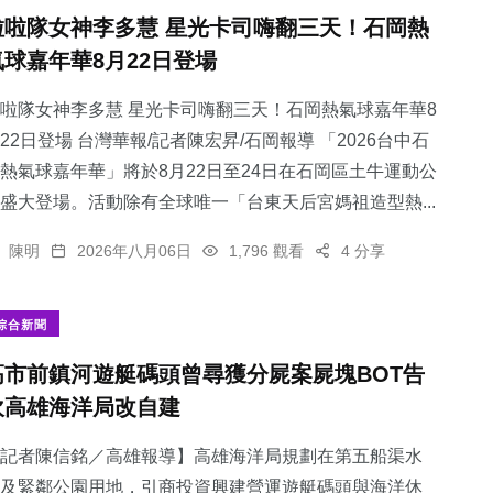
啦啦隊女神李多慧 星光卡司嗨翻三天！石岡熱
氣球嘉年華8月22日登場
啦隊女神李多慧 星光卡司嗨翻三天！石岡熱氣球嘉年華8
22日登場 台灣華報/記者陳宏昇/石岡報導 「2026台中石
熱氣球嘉年華」將於8月22日至24日在石岡區土牛運動公
盛大登場。活動除有全球唯一「台東天后宮媽祖造型熱...
陳明
2026年八月06日
1,796 觀看
4 分享
綜合新聞
高市前鎮河遊艇碼頭曾尋獲分屍案屍塊BOT告
吹高雄海洋局改自建
記者陳信銘／高雄報導】高雄海洋局規劃在第五船渠水
及緊鄰公園用地，引商投資興建營運遊艇碼頭與海洋休