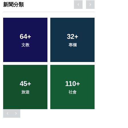
新聞分類
197
+
20
+
57
+
綜合新聞
農業
健康
9
+
18
+
14
+
科技新知
宗教
頭條