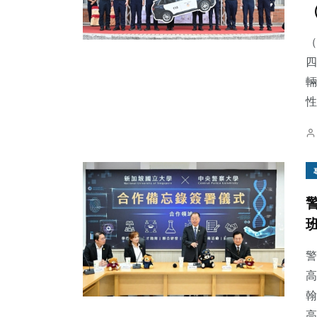
（
四
輛
195
+
20
+
57
+
性
綜合新聞
農業
健康
9
+
18
+
14
+
科技新知
宗教
頭條
警
高
翰
高