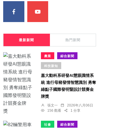
最新新聞
熱門新聞
農業
綜合新聞
科技新知
嘉大動科系研發AI慧眼識情系
統 進行母豬發情智慧識別 勇奪
綠點子國際發明暨設計競賽金
牌獎
張文一
2026年八月06日
156 觀看
1 分享
社會
綜合新聞