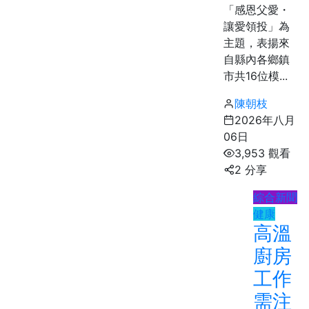
「感恩父愛・
讓愛領投」為
主題，表揚來
自縣內各鄉鎮
市共16位模...
陳朝枝
2026年八月
06日
3,953 觀看
2 分享
綜合新聞
健康
高溫
廚房
工作
需注