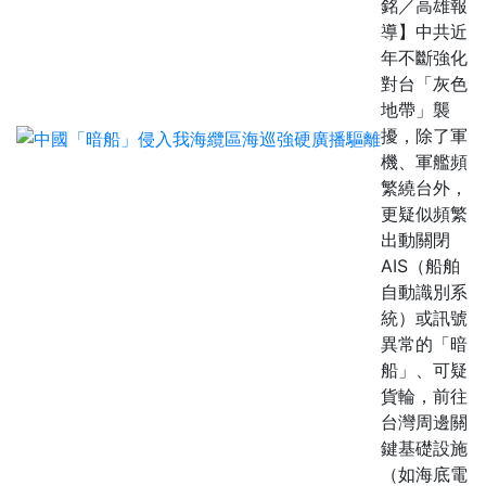
銘／高雄報
導】中共近
年不斷強化
對台「灰色
地帶」襲
擾，除了軍
機、軍艦頻
繁繞台外，
更疑似頻繁
出動關閉
AIS（船舶
自動識別系
統）或訊號
異常的「暗
船」、可疑
貨輪，前往
台灣周邊關
鍵基礎設施
（如海底電