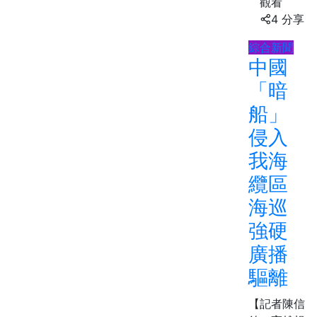
觀看
4 分享
綜合新聞
中國
「暗
船」
侵入
我海
纜區
海巡
強硬
廣播
驅離
【記者陳信