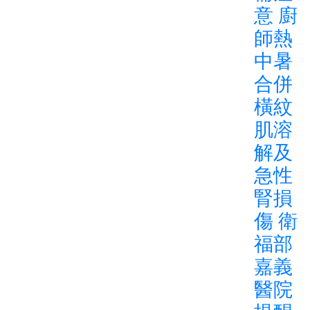
意 廚
師熱
中暑
合併
橫紋
肌溶
解及
急性
腎損
傷 衛
福部
嘉義
醫院