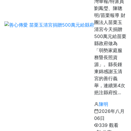
灣華報/特派員
劉鳳瑩、陳聰
明/苗栗報導 財
團法人苗栗玉
清宮今天捐贈
500萬元給苗栗
縣政府做為
「弱勢家庭服
務暨長照資
源」。縣長鍾
東錦感謝玉清
宮的善行義
舉，連續第4次
挹注縣府投...
陳明
2026年八月
06日
339 觀看