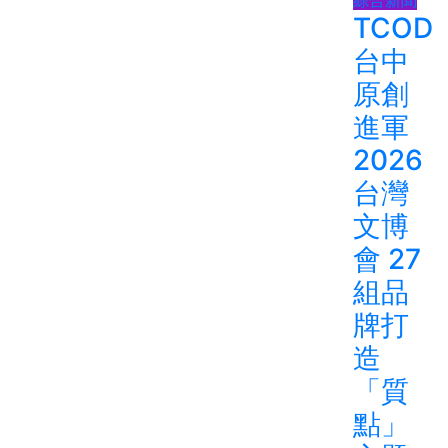
TCOD
台中
原創
進軍
2026
台灣
文博
會 27
組品
牌打
造
「質
點」