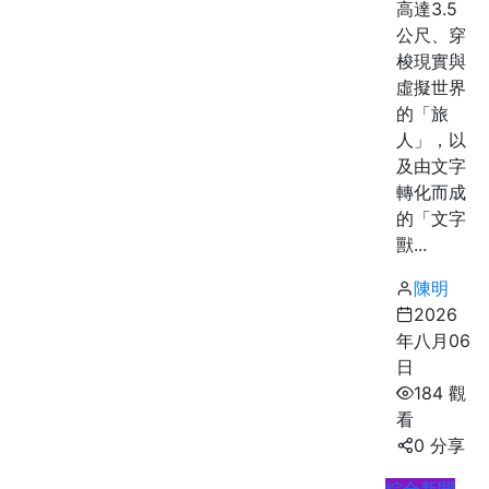
高達3.5
公尺、穿
梭現實與
虛擬世界
的「旅
人」，以
及由文字
轉化而成
的「文字
獸...
陳明
2026
年八月06
日
184 觀
看
0 分享
綜合新聞