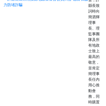
縣長致
詞時向
簡泗輝
理事
長、理
監事團
隊及所
有地政
士致上
最高的
敬意，
並肯定
簡理事
長任內
用心推
動會
務，同
時購置