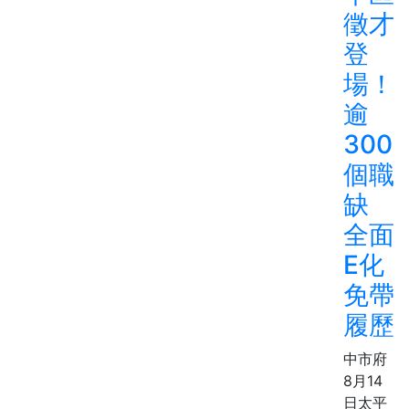
徵才
登
場！
逾
300
個職
缺
全面
E化
免帶
履歷
中市府
8月14
日太平