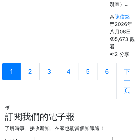
纜區）...
陳信銘
2026年
八月06日
5,673 觀
看
2 分享
1
2
3
4
5
6
下
一
頁
訂閱我們的電子報
了解時事、接收新知、在家也能當個知識通！