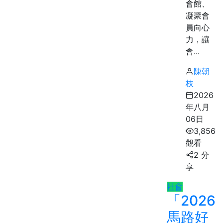
會館、
凝聚會
員向心
力，讓
會...
陳朝
枝
2026
年八月
06日
3,856
觀看
2 分
享
社會
「2026
馬路好