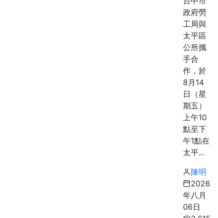
台中市
政府勞
工局與
太平區
公所攜
手合
作，於
8月14
日（星
期五）
上午10
點至下
午1點在
太平...
陳明
2026
年八月
06日