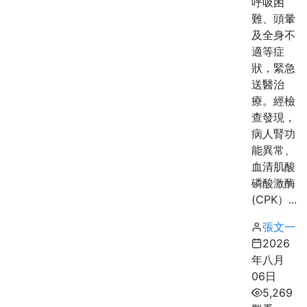
呼吸困
難、頭暈
及全身不
適等症
狀，緊急
送醫治
療。經檢
查發現，
病人腎功
能異常、
血清肌酸
磷酸激酶
(CPK）...
張文一
2026
年八月
06日
5,269