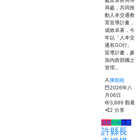
局處，共同推
動人本交通教
育宣導計畫，
成效卓著，今
年以「人本交
通有GO行」
宣導計畫，參
加內政部國土
管理...
陳朝枝
2026年八
月06日
3,889 觀看
2 分享
頭條
社會
文教
許縣長