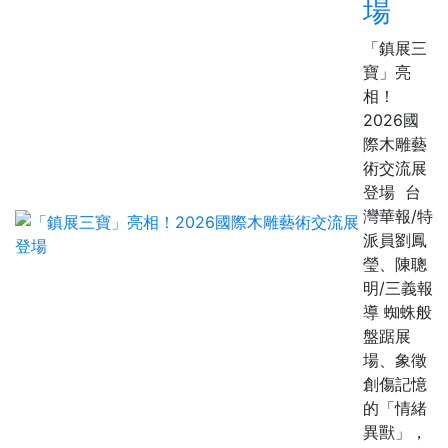
場
「鎮展三
寶」亮
相！
2026國
際木雕藝
術交流展
登場 台
灣華報/特
派員劉鳳
瑩、陳聰
明/三義報
導 蜘蛛般
盤踞展
場、象徵
創傷記憶
的「情緒
異獸」，