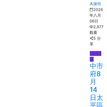
陳明
2026
年八月
06日
2,977
觀看
5 分
享
綜合新
聞
中市
府8
月
14
日太
平區