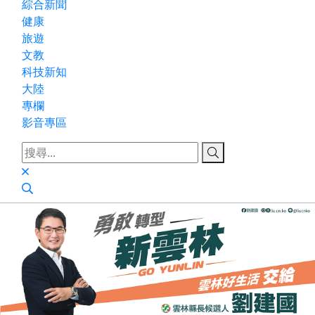
綜合新聞
健康
旅遊
文教
科技新知
大陸
專欄
影音專區