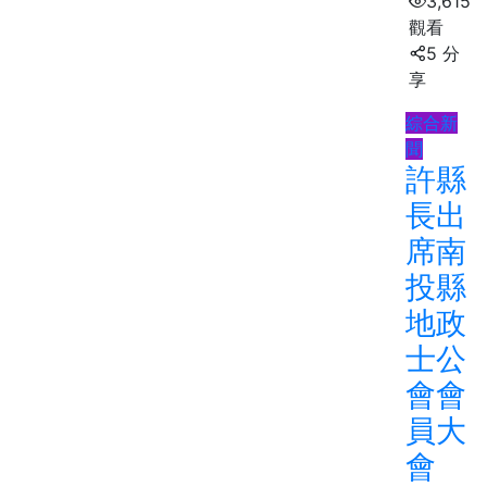
3,615
觀看
5 分
享
綜合新
聞
許縣
長出
席南
投縣
地政
士公
會會
員大
會