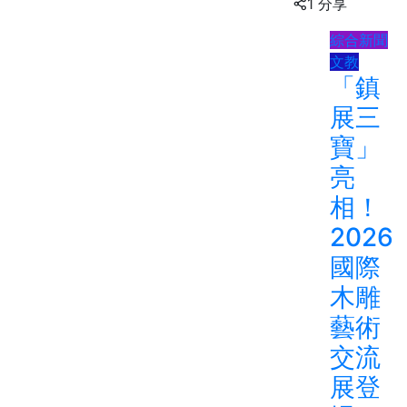
1 分享
綜合新聞
文教
「鎮
展三
寶」
亮
相！
2026
國際
木雕
藝術
交流
展登