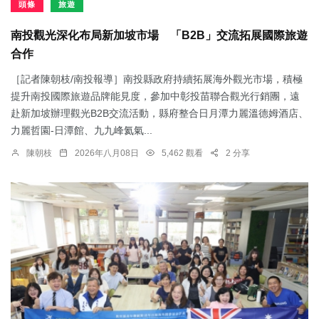
頭條
旅遊
南投觀光深化布局新加坡市場 「B2B」交流拓展國際旅遊
合作
［記者陳朝枝/南投報導］南投縣政府持續拓展海外觀光市場，積極
提升南投國際旅遊品牌能見度，參加中彰投苗聯合觀光行銷團，遠
赴新加坡辦理觀光B2B交流活動，縣府整合日月潭力麗溫德姆酒店、
力麗哲園-日潭館、九九峰氦氣...
陳朝枝
2026年八月08日
5,462 觀看
2 分享