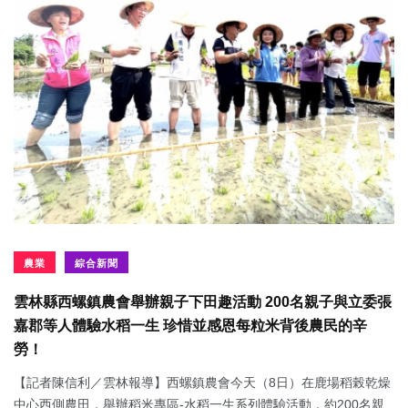
農業
綜合新聞
雲林縣西螺鎮農會舉辦親子下田趣活動 200名親子與立委張
嘉郡等人體驗水稻一生 珍惜並感恩每粒米背後農民的辛
勞！
【記者陳信利／雲林報導】西螺鎮農會今天（8日）在鹿場稻榖乾燥
中心西側農田，舉辦稻米專區-水稻一生系列體驗活動，約200名親