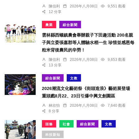
陳信利
2026年八月08日
9,551 觀看
12 分享
農業
綜合新聞
雲林縣西螺鎮農會舉辦親子下田趣活動 200名親
子與立委張嘉郡等人體驗水稻一生 珍惜並感恩每
粒米背後農民的辛勞！
陳信利
2026年八月08日
9,653 觀看
13 分享
綜合新聞
文教
2026潮流文化藝術祭《街頭造浪》藝術展登場
重頭戲8月22、23日引爆中興文創園區
林欣怡
2026年八月08日
7,640 觀看
8 分享
頭條
社會
綜合新聞
文教
科技新知