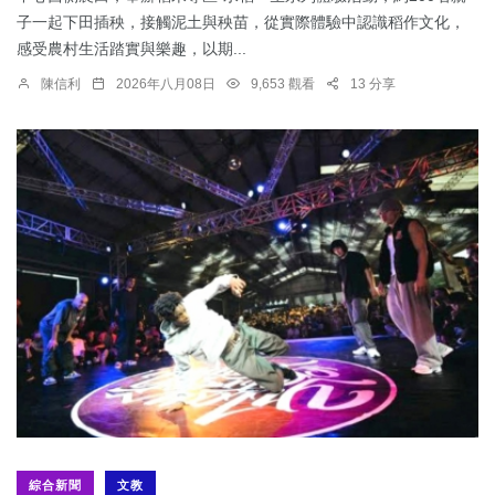
子一起下田插秧，接觸泥土與秧苗，從實際體驗中認識稻作文化，
感受農村生活踏實與樂趣，以期...
陳信利
2026年八月08日
9,653 觀看
13 分享
綜合新聞
文教