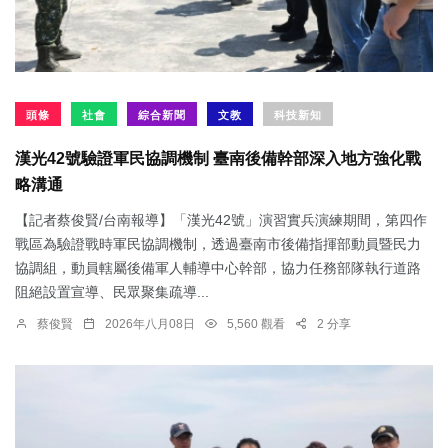
頭條
社會
綜合新聞
文教
科技新知
漢光42號驗證軍民協調機制 臺南後備幹部深入地方強化戰
略溝通
【記者蔡俊賢/台南報導】「漢光42號」演習實兵演練期間，第四作
戰區為驗證戰時軍民協調機制，透過臺南市後備指揮部動員暨民力
協調組，動員轄屬後備軍人輔導中心幹部，協力任務部隊執行道路
阻絕設置宣導、民眾聚集疏導...
蔡俊賢
2026年八月08日
5,560 觀看
2 分享