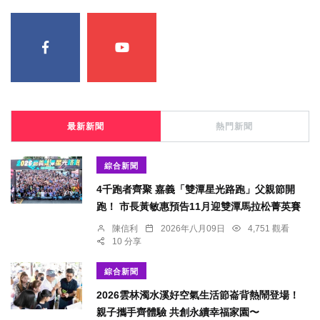
最新新聞
熱門新聞
綜合新聞
4千跑者齊聚 嘉義「雙潭星光路跑」父親節開
跑！ 市長黃敏惠預告11月迎雙潭馬拉松菁英賽
陳信利
2026年八月09日
4,751 觀看
10 分享
綜合新聞
2026雲林濁水溪好空氣生活節崙背熱鬧登場！
親子攜手齊體驗 共創永續幸福家園〜