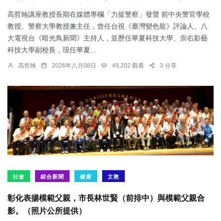
高哲翰講座教授長期在媒體專欄「力挺警察」發聲 前中央警官學校
教授、警察大學教授兼主任，曾任台視《臺灣變色龍》評論人、八
大電視台《暗光鳥新聞》主持人，並歷任華夏科技大學、崇右影藝
科技大學副校長，現任華夏...
高哲翰
2026年八月08日
49,202 觀看
3 分享
社會
綜合新聞
健康
文教
彰化表揚模範父親，市長林世賢（前排中）與模範父親合
影。（照片公所提供）