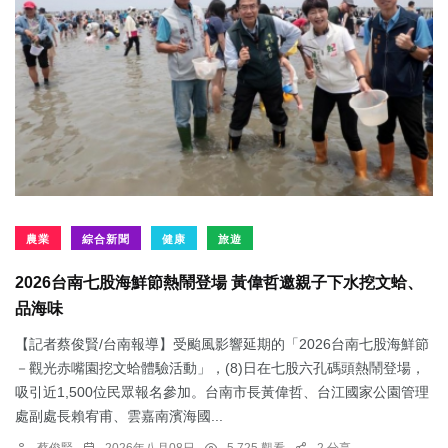
農業
綜合新聞
健康
旅遊
2026台南七股海鮮節熱鬧登場 黃偉哲邀親子下水挖文蛤、
品海味
【記者蔡俊賢/台南報導】受颱風影響延期的「2026台南七股海鮮節
－觀光赤嘴園挖文蛤體驗活動」，(8)日在七股六孔碼頭熱鬧登場，
吸引近1,500位民眾報名參加。台南市長黃偉哲、台江國家公園管理
處副處長賴宥甫、雲嘉南濱海國...