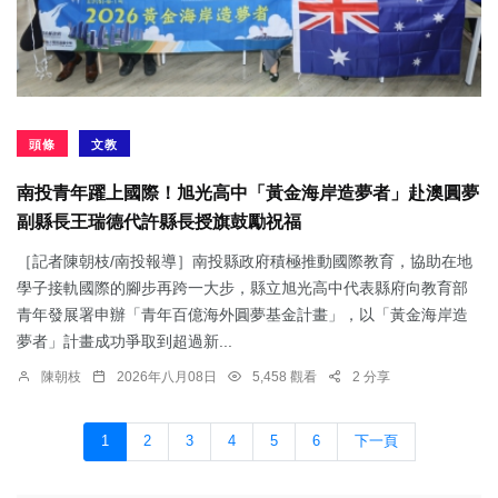
頭條
文教
南投青年躍上國際！旭光高中「黃金海岸造夢者」赴澳圓夢
副縣長王瑞德代許縣長授旗鼓勵祝福
［記者陳朝枝/南投報導］南投縣政府積極推動國際教育，協助在地
學子接軌國際的腳步再跨一大步，縣立旭光高中代表縣府向教育部
青年發展署申辦「青年百億海外圓夢基金計畫」，以「黃金海岸造
夢者」計畫成功爭取到超過新...
陳朝枝
2026年八月08日
5,458 觀看
2 分享
1
2
3
4
5
6
下一頁