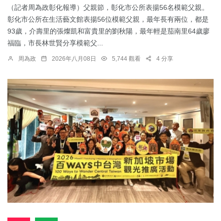
（記者周為政彰化報導）父親節，彰化市公所表揚56名模範父親。
彰化市公所在生活藝文館表揚56位模範父親，最年長有兩位，都是
93歲，介壽里的張燦凱和富貴里的劉秋陽，最年輕是茄南里64歲廖
福臨，市長林世賢分享模範父...
周為政
2026年八月08日
5,744 觀看
4 分享