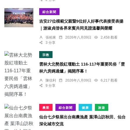
綜合新聞
吉安27位模範父親暨9位好人好事代表接受表揚
｜游淑貞偕各界來賓共同見證溫馨與榮耀
張柏東
2026年八月09日
2,458 觀看
3 分享
宗教
雲林大北勢股紅壇動土 116-117年重要民俗「雲
林六房媽過爐」揭開序幕！
陳信利
2026年八月09日
6,217 觀看
9 分享
農業
綜合新聞
健康
旅遊
仙台七夕祭展出台南農漁產 葉澤山訪秋田、仙台
深化城市交流