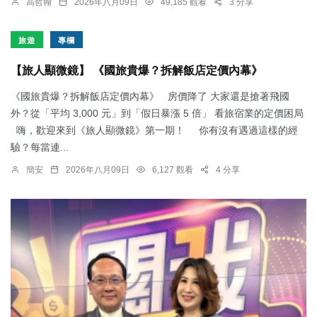
高哲翰
2026年八月09日
49,185 觀看
3 分享
旅遊
專欄
【旅人顯微鏡】 《國旅貴爆？拆解飯店定價內幕》
《國旅貴爆？拆解飯店定價內幕》 房價降了 大家還是搶著飛國
外？從「平均 3,000 元」到「假日暴漲 5 倍」 看旅宿業的定價困局
嗨，歡迎來到《旅人顯微鏡》第一期！ 你有沒有遇過這樣的經
驗？每當連...
簡安
2026年八月09日
6,127 觀看
4 分享