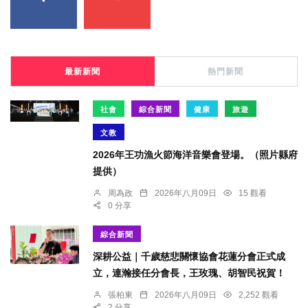
最新新聞
熱門新聞
社會
綜合新聞
健康
旅遊
文教
2026年王功漁火節海洋音樂會登場。（照片縣府
提供）
周為政
2026年八月09日
15 觀看
0 分享
綜合新聞
深耕公益｜千歲慈悲關懷協會花蓮分會正式成
立，連瀚接任分會長，王玫瑰、胡智民祝賀！
張柏東
2026年八月09日
2,252 觀看
2 分享