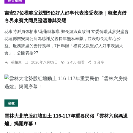
綜合新聞
吉安27位模範父親暨9位好人好事代表接受表揚｜游淑貞偕
各界來賓共同見證溫馨與榮耀
花東特派員張柏東/花蓮縣報導 鄉長游淑貞致詞 立委傅崐萁參與盛會
花蓮縣吉安鄉公所為感謝父親長年無私奉獻，並表彰長期熱心公
益、服務鄉里的善行義舉，7日舉辦「模範父親暨好人好事表揚大
會」，公開表揚27...
張柏東
2026年八月09日
2,458 觀看
3 分享
宗教
雲林大北勢股紅壇動土 116-117年重要民俗「雲林六房媽過
爐」揭開序幕！