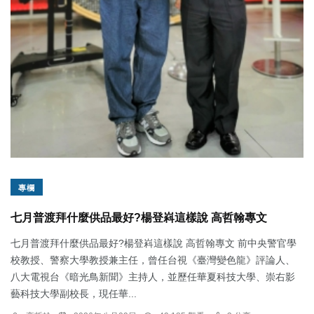
專欄
七月普渡拜什麼供品最好?楊登嵙這樣說 高哲翰專文
七月普渡拜什麼供品最好?楊登嵙這樣說 高哲翰專文 前中央警官學
校教授、警察大學教授兼主任，曾任台視《臺灣變色龍》評論人、
八大電視台《暗光鳥新聞》主持人，並歷任華夏科技大學、崇右影
藝科技大學副校長，現任華...