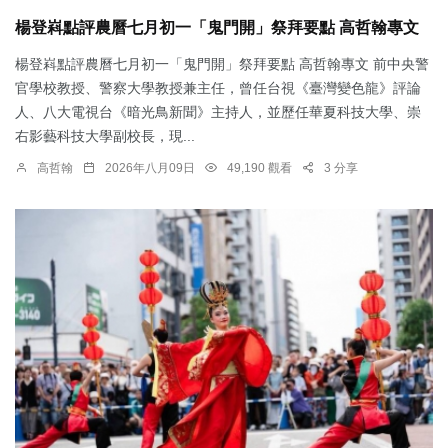
楊登嵙點評農曆七月初一「鬼門開」祭拜要點 高哲翰專文
楊登嵙點評農曆七月初一「鬼門開」祭拜要點 高哲翰專文 前中央警
官學校教授、警察大學教授兼主任，曾任台視《臺灣變色龍》評論
人、八大電視台《暗光鳥新聞》主持人，並歷任華夏科技大學、崇
右影藝科技大學副校長，現...
高哲翰
2026年八月09日
49,190 觀看
3 分享