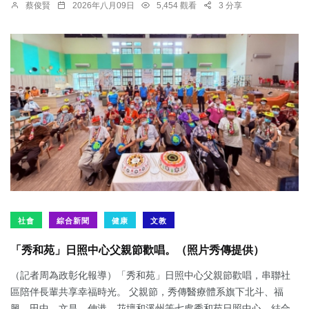
蔡俊賢
2026年八月09日
5,454 觀看
3 分享
社會
綜合新聞
健康
文教
「秀和苑」日照中心父親節歡唱。（照片秀傳提供）
（記者周為政彰化報導）「秀和苑」日照中心父親節歡唱，串聯社
區陪伴長輩共享幸福時光。 父親節，秀傳醫療體系旗下北斗、福
興、田中、文昌、伸港、花壇和溪州等七處秀和苑日照中心，結合