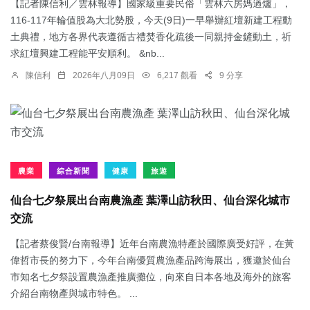
【記者陳信利／雲林報導】國家級重要民俗「雲林六房媽過爐」，
116-117年輪值股為大北勢股，今天(9日)一早舉辦紅壇新建工程動
土典禮，地方各界代表遵循古禮焚香化疏後一同親持金鏟動土，祈
求紅壇興建工程能平安順利。 &nb...
陳信利
2026年八月09日
6,217 觀看
9 分享
農業
綜合新聞
健康
旅遊
仙台七夕祭展出台南農漁產 葉澤山訪秋田、仙台深化城市
交流
【記者蔡俊賢/台南報導】近年台南農漁特產於國際廣受好評，在黃
偉哲市長的努力下，今年台南優質農漁產品跨海展出，獲邀於仙台
市知名七夕祭設置農漁產推廣攤位，向來自日本各地及海外的旅客
介紹台南物產與城市特色。 ...