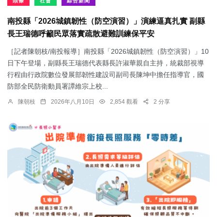
頭條
社會
綜合新聞
南投縣「2026城鎮韌性（防空演習）」演練逼真扎實 副縣
長王瑞德呼籲民眾落實疏散避難訓練保平安
［記者陳朝枝/南投報導］南投縣「2026城鎮韌性（防空演習）」10
日下午登場，副縣長王瑞德代表縣長許淑華親自主持，統裁部視導
行程由行政院數位發展部韌性建設司副司長陳坤中擔任指導官，國
防部全民防衛動員署譚維宗上校...
陳朝枝
2026年八月10日
2,854 觀看
2 分享