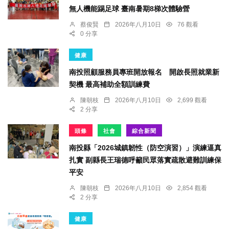
無人機能踢足球 臺南暑期8梯次體驗營
蔡俊賢
2026年八月10日
76 觀看
0 分享
健康
南投照顧服務員專班開放報名 開啟長照就業新
契機 最高補助全額訓練費
陳朝枝
2026年八月10日
2,699 觀看
2 分享
頭條
社會
綜合新聞
南投縣「2026城鎮韌性（防空演習）」演練逼真
扎實 副縣長王瑞德呼籲民眾落實疏散避難訓練保
平安
陳朝枝
2026年八月10日
2,854 觀看
2 分享
健康