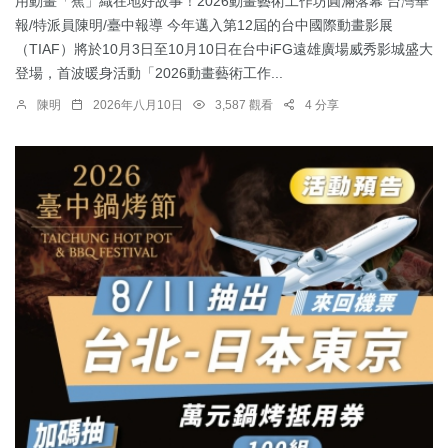
用動畫「蕉」織在地好故事！2026動畫藝術工作坊圓滿落幕 台灣華
報/特派員陳明/臺中報導 今年邁入第12屆的台中國際動畫影展
（TIAF）將於10月3日至10月10日在台中iFG遠雄廣場威秀影城盛大
登場，首波暖身活動「2026動畫藝術工作...
陳明
2026年八月10日
3,587 觀看
4 分享