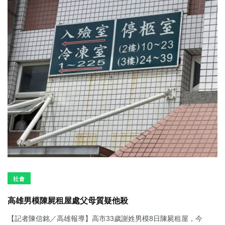
社會
高雄男模陳屍租屋處父母質疑他殺
【記者陳信銘／高雄報導】高市33歲謝姓男模8日陳屍租屋，今