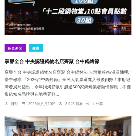
綜合新聞
健康
享譽全台 中央認證鍋物名店齊聚 台中鍋烤節
享譽全台 中央認證鍋物名店齊聚 台中鍋烤節 台灣華報/特派員陳明/
臺中報導 「2026台中鍋烤節」全民人氣票選進入最後倒數！市府經
濟發展局指出，今年鍋烤節吸引超過600家鍋烤業者熱情響應，不僅
集結知名品牌與在地巷弄好...
陳明
2026年八月10日
3,946 觀看
4 分享