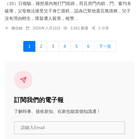
（10）日複驗，雖然屋內無打鬥痕跡，而且房門內鎖，門、窗均未
破壞，父母無法接受兒子身亡噩耗，認為已幫他還百萬債務，兒子
沒有理由輕生，懷疑遭人殺害，檢警...
陳信銘
2026年八月10日
3,561 觀看
2 分享
1
2
3
4
5
6
下一頁
訂閱我們的電子報
了解時事、接收新知、在家也能當個知識通！
請鍵入Email