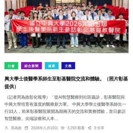
社會
綜合新聞
健康
文教
興大學士後醫學系師生至彰基醫院交流和體驗。（照片彰基
提供）
（記者周為政彰化報導）「從AI智慧醫療到社區義診，彰基醫院與
中興大學培育有溫度的醫療新力軍。 中興大學學士後醫學系師生一
行33人，前來彰基醫院展開為期兩天的交流和實務體驗，首日參訪
智慧醫療、尖端診療和人本...
周為政
2026年八月10日
3,253 觀看
3 分享