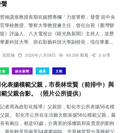
發聲
哲翰講座教授長期在媒體專欄「力挺警察」發聲 前中央
官學校教授、警察大學教授兼主任，曾任台視《臺灣變
龍》評論人、八大電視台《暗光鳥新聞》主持人，並歷
186
+
243
+
85
+
華夏科技大學、崇右影藝科技大學副校長，現任華夏...
旅遊
健康
農業
高哲翰
2026年八月08日
49,166 觀看
3 分享
社會
綜合新聞
健康
文教
彰化表揚模範父親，市長林世賢（前排中）與
57
+
450
+
模範父親合影。（照片公所提供）
頭條
社會
記者周為政彰化報導）父親節，彰化市公所表揚56名模
父親。 彰化市公所在生活藝文館表揚56位模範父親，最
長有兩位，都是93歲，介壽里的張燦凱和富貴里的劉秋
，最年輕是茄南里64歲廖福臨，市長林世賢分享模範父...