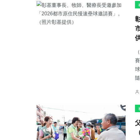
（
賽
球
隨