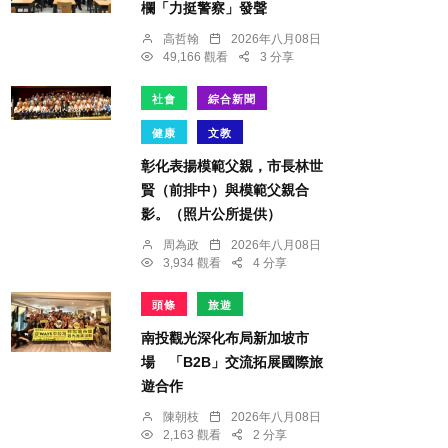
欄「力挺警察」發聲
高哲翰
2026年八月08日
49,166 觀看
3 分享
社會
綜合新聞
健康
文教
彰化表揚模範父親，市長林世
賢（前排中）與模範父親合
影。（照片公所提供）
周為政
2026年八月08日
3,934 觀看
4 分享
頭條
旅遊
南投觀光深化布局新加坡市
場 「B2B」交流拓展國際旅
遊合作
陳朝枝
2026年八月08日
2,163 觀看
2 分享