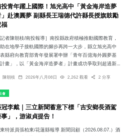
南投青年躍上國際！旭光高中「黃金海岸造夢
者」赴澳圓夢 副縣長王瑞德代許縣長授旗鼓勵
祝福
記者陳朝枝/南投報導］南投縣政府積極推動國際教育，
助在地學子接軌國際的腳步再跨一大步，縣立旭光高中
表縣府向教育部青年發展署申辦「青年百億海外圓夢基
計畫」，以「黃金海岸造夢者」計畫成功爭取到超過新...
陳朝枝
2026年八月08日
2,262 觀看
2 分享
社會
張冠李戴｜三立新聞蓄意下標「吉安鄉長酒駕
肇事」，游淑貞提告！
東特派員張柏東/花蓮縣報導 新聞回顧（2026.08.07.）酒