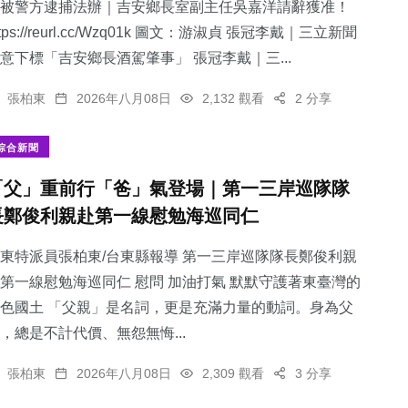
被警方逮捕法辦｜吉安鄉長室副主任吳嘉洋請辭獲准！
ttps://reurl.cc/Wzq01k 圖文：游淑貞 張冠李戴｜三立新聞
意下標「吉安鄉長酒駕肇事」 張冠李戴｜三...
張柏東
2026年八月08日
2,132 觀看
2 分享
綜合新聞
「父」重前行「爸」氣登場｜第一三岸巡隊隊
長鄭俊利親赴第一線慰勉海巡同仁
東特派員張柏東/台東縣報導 第一三岸巡隊隊長鄭俊利親
第一線慰勉海巡同仁 慰問 加油打氣 默默守護著東臺灣的
色國土 「父親」是名詞，更是充滿力量的動詞。身為父
，總是不計代價、無怨無悔...
張柏東
2026年八月08日
2,309 觀看
3 分享