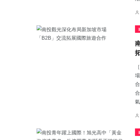
［
場
合
合
氣.