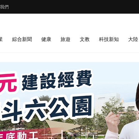
我們
業
綜合新聞
健康
旅遊
文教
科技新知
大陸