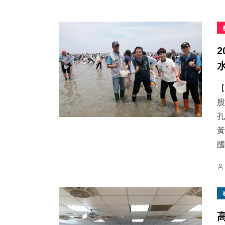
【
股
孔
黃
國.