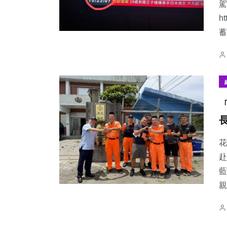
駕
h
蓄
花
赴
藍
親