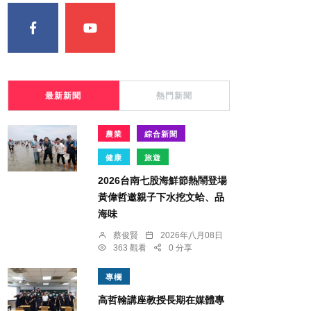
最新新聞
熱門新聞
農業
綜合新聞
健康
旅遊
2026台南七股海鮮節熱鬧登場
黃偉哲邀親子下水挖文蛤、品
海味
蔡俊賢
2026年八月08日
363 觀看
0 分享
專欄
高哲翰講座教授長期在媒體專