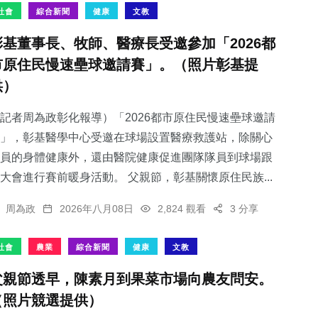
社會
綜合新聞
健康
文教
彰基董事長、牧師、醫療長受邀參加「2026都
市原住民慢速壘球邀請賽」。（照片彰基提
供）
記者周為政彰化報導）「2026都市原住民慢速壘球邀請
」，彰基醫學中心受邀在球場設置醫療救護站，除關心
員的身體健康外，還由醫院健康促進團隊隊員到球場跟
大會進行賽前暖身活動。 父親節，彰基關懷原住民族...
周為政
2026年八月08日
2,824 觀看
3 分享
社會
農業
綜合新聞
健康
文教
父親節透早，陳素月到果菜市場向農友問安。
（照片競選提供）