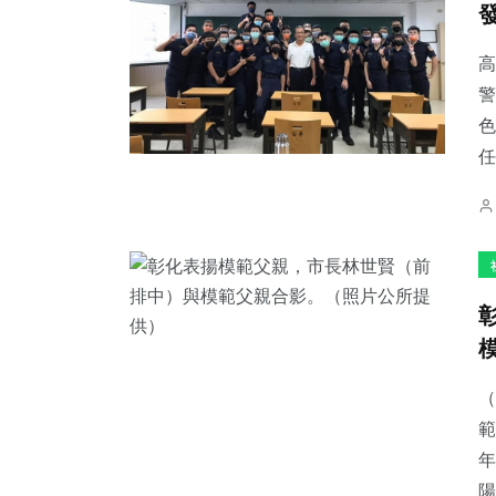
高
警
色
133
+
268
+
76
+
任
專欄
文教
宗教
39
+
2
+
809
+
科技新知
大陸
綜合新聞
（
範
年
陽