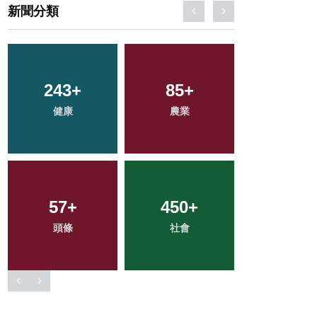
新聞分類
134
+
254
+
72
+
專欄
文教
宗教
39
+
2
+
809
+
科技新知
大陸
綜合新聞