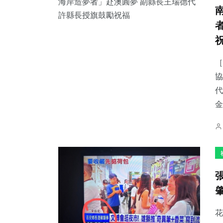
［
協
代
金
花