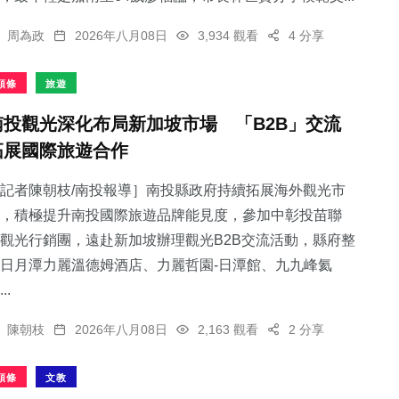
周為政
2026年八月08日
3,934 觀看
4 分享
頭條
旅遊
南投觀光深化布局新加坡市場 「B2B」交流
拓展國際旅遊合作
記者陳朝枝/南投報導］南投縣政府持續拓展海外觀光市
，積極提升南投國際旅遊品牌能見度，參加中彰投苗聯
觀光行銷團，遠赴新加坡辦理觀光B2B交流活動，縣府整
日月潭力麗溫德姆酒店、力麗哲園-日潭館、九九峰氦
..
陳朝枝
2026年八月08日
2,163 觀看
2 分享
頭條
文教