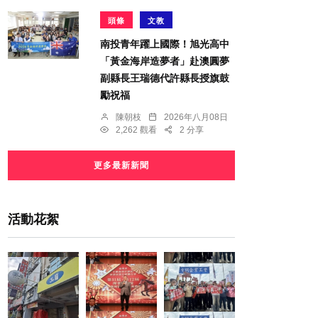
頭條
文教
南投青年躍上國際！旭光高中
「黃金海岸造夢者」赴澳圓夢
副縣長王瑞德代許縣長授旗鼓
勵祝福
陳朝枝
2026年八月08日
2,262 觀看
2 分享
更多最新新聞
活動花絮