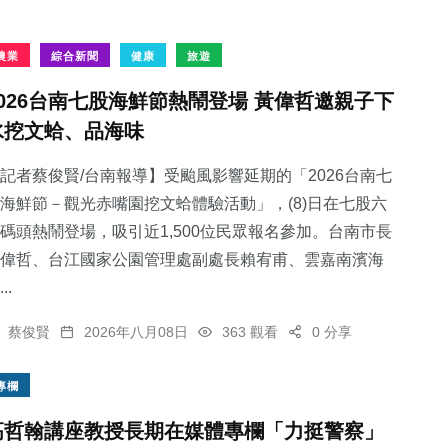
農業
綜合新聞
健康
旅遊
2026台南七股海鮮節熱鬧登場 黃偉哲邀親子下
水挖文蛤、品海味
記者蔡俊賢/台南報導】受颱風影響延期的「2026台南七
海鮮節－觀光赤嘴園挖文蛤體驗活動」，(8)日在七股六
碼頭熱鬧登場，吸引近1,500位民眾報名參加。台南市長
偉哲、台江國家公園管理處副處長賴宥甫、雲嘉南濱海
..
蔡俊賢
2026年八月08日
363 觀看
0 分享
專欄
高哲翰講座教授長期在媒體專欄「力挺警察」