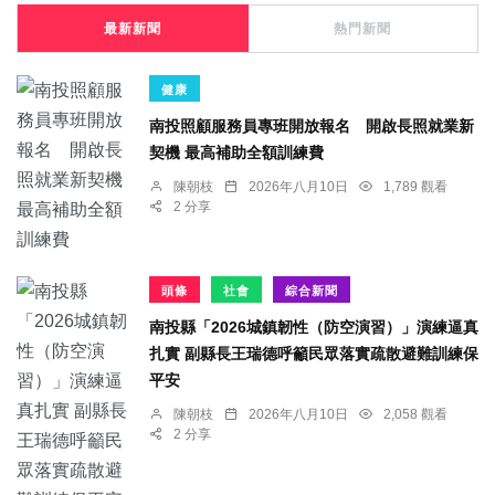
最新新聞
熱門新聞
健康
南投照顧服務員專班開放報名 開啟長照就業新
契機 最高補助全額訓練費
陳朝枝
2026年八月10日
1,789 觀看
2 分享
頭條
社會
綜合新聞
南投縣「2026城鎮韌性（防空演習）」演練逼真
扎實 副縣長王瑞德呼籲民眾落實疏散避難訓練保
平安
陳朝枝
2026年八月10日
2,058 觀看
2 分享