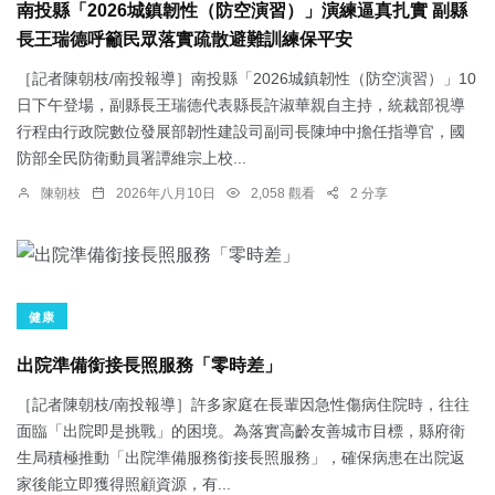
南投縣「2026城鎮韌性（防空演習）」演練逼真扎實 副縣
長王瑞德呼籲民眾落實疏散避難訓練保平安
［記者陳朝枝/南投報導］南投縣「2026城鎮韌性（防空演習）」10
日下午登場，副縣長王瑞德代表縣長許淑華親自主持，統裁部視導
行程由行政院數位發展部韌性建設司副司長陳坤中擔任指導官，國
防部全民防衛動員署譚維宗上校...
陳朝枝
2026年八月10日
2,058 觀看
2 分享
健康
出院準備銜接長照服務「零時差」
［記者陳朝枝/南投報導］許多家庭在長輩因急性傷病住院時，往往
面臨「出院即是挑戰」的困境。為落實高齡友善城市目標，縣府衛
生局積極推動「出院準備服務銜接長照服務」，確保病患在出院返
家後能立即獲得照顧資源，有...