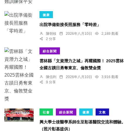
健康
出院準備銜接長照服務「零時差」
陳朝枝
2026年八月10日
2,189 觀看
2 分享
綜合新聞
雲林縣「文資潛力之城」再耀國際！ 2025雲林
全國古蹟日勇奪東京、倫敦雙金獎
陳信利
2026年八月10日
3,916 觀看
9 分享
社會
綜合新聞
健康
文教
興大學士後醫學系師生至彰基醫院交流和體驗。
（照片彰基提供）