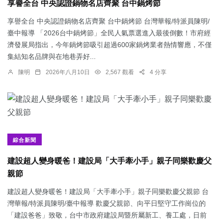
享譽全台 中央認證鍋物名店齊聚 台中鍋烤節
享譽全台 中央認證鍋物名店齊聚 台中鍋烤節 台灣華報/特派員陳明/
臺中報導 「2026台中鍋烤節」全民人氣票選進入最後倒數！市府經
濟發展局指出，今年鍋烤節吸引超過600家鍋烤業者熱情響應，不僅
集結知名品牌與在地巷弄好...
陳明
2026年八月10日
2,567 觀看
4 分享
綜合新聞
建設超人變身暖爸！建設局「大手牽小手」親子同樂歡慶父
親節
建設超人變身暖爸！建設局「大手牽小手」親子同樂歡慶父親節 台
灣華報/特派員陳明/臺中報導 歡慶父親節、向平日堅守工作崗位的
「建設爸爸」致敬，台中市政府建設局暨所屬新工、養工處，日前