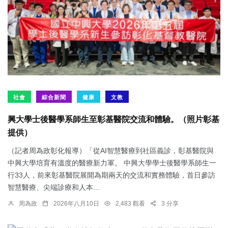
社會
綜合新聞
健康
文教
興大學士後醫學系師生至彰基醫院交流和體驗。（照片彰基
提供）
（記者周為政彰化報導）「從AI智慧醫療到社區義診，彰基醫院與
中興大學培育有溫度的醫療新力軍。 中興大學學士後醫學系師生一
行33人，前來彰基醫院展開為期兩天的交流和實務體驗，首日參訪
智慧醫療、尖端診療和人本...
周為政
2026年八月10日
2,483 觀看
3 分享