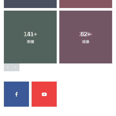
141
+
62
+
專欄
頭條