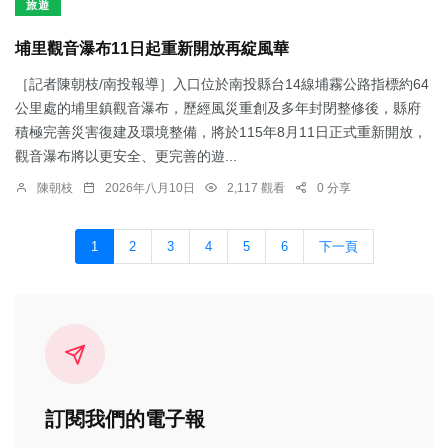
旅遊
埔里觀音瀑布11日起重新開放再綻風華
［記者陳朝枝/南投報導］入口位於南投縣台14線埔霧公路指標約64
公里處的埔里鎮觀音瀑布，歷經風災重創及多年封閉整修後，縣府
積極完善災害復建及環境整備，將於115年8月11日正式重新開放，
觀音瀑布將以更安全、更完善的遊...
陳朝枝
2026年八月10日
2,117 觀看
0 分享
1
2
3
4
5
6
下一頁
訂閱我們的電子報