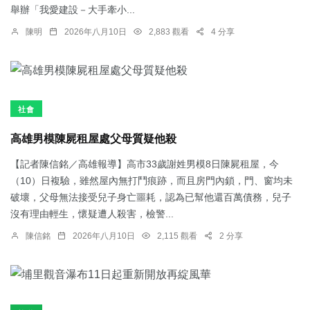
舉辦「我愛建設－大手牽小...
陳明
2026年八月10日
2,883 觀看
4 分享
社會
高雄男模陳屍租屋處父母質疑他殺
【記者陳信銘／高雄報導】高市33歲謝姓男模8日陳屍租屋，今
（10）日複驗，雖然屋內無打鬥痕跡，而且房門內鎖，門、窗均未
破壞，父母無法接受兒子身亡噩耗，認為已幫他還百萬債務，兒子
沒有理由輕生，懷疑遭人殺害，檢警...
陳信銘
2026年八月10日
2,115 觀看
2 分享