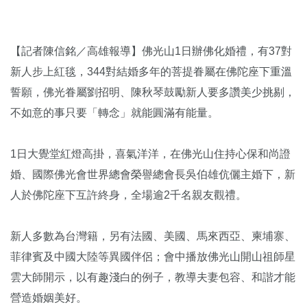
【記者陳信銘／高雄報導】佛光山1日辦佛化婚禮，有37對
新人步上紅毯，344對結婚多年的菩提眷屬在佛陀座下重溫
誓願，佛光眷屬劉招明、陳秋琴鼓勵新人要多讚美少挑剔，
不如意的事只要「轉念」就能圓滿有能量。
1日大覺堂紅燈高掛，喜氣洋洋，在佛光山住持心保和尚證
婚、國際佛光會世界總會榮譽總會長吳伯雄伉儷主婚下，新
人於佛陀座下互許終身，全場逾2千名親友觀禮。
新人多數為台灣籍，另有法國、美國、馬來西亞、柬埔寨、
菲律賓及中國大陸等異國伴侶；會中播放佛光山開山祖師星
雲大師開示，以有趣淺白的例子，教導夫妻包容、和諧才能
營造婚姻美好。