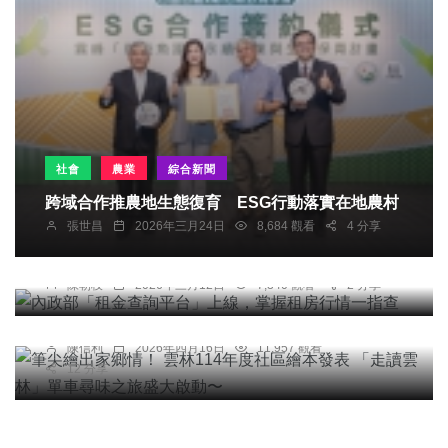
社會
農業
綜合新聞
跨域合作推農地生態復育 ESG行動落實在地農村
綜合新聞
張世昌
2026年三月24日
8,684 觀看
4 分享
內政部「租金查詢平台」上線，掌握租房行情一指
查
綜合新聞
陳朝枝
2026年三月12日
7,340 觀看
2 分享
筆尖繪出家鄉情！ 雲林114年度社區繪本發表 「走
讀雲林」單車尋味之旅盛大啟動〜
陳信利
2026年四月16日
11,957 觀看
12 分享