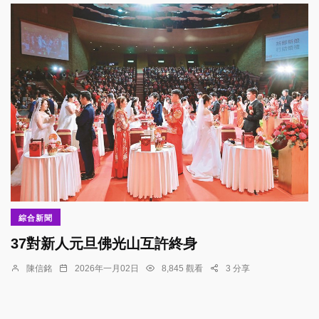
綜合新聞
37對新人元旦佛光山互許終身
陳信銘
2026年一月02日
8,845 觀看
3 分享