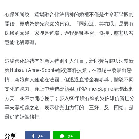
心保和尚說，這場融合佛法精神的婚禮不僅是生命新階段的
開始，更成為佛光家庭的典範。「同船渡、共枕眠」是要有
殊勝的因緣，家即是道場，過程是種學習、修持，慈悲與智
慧能化解障礙。
這場佛化婚禮有對新人特別引人注目，新郎黃育麒與法籍新
娘Hubault Anne-Sophie都從事科技業，在職場中發展出戀
情，新娘家人雖遠在法國，但透過直播全程參與，體驗不同
文化的魅力，穿上中華傳統新娘服的Anne-Sophie呈現出東
方美，並表示開心極了；步入60年鑽石婚的吳伯雄伉儷也分
享夫妻相處之道，表示佛光山力行的「三好」及「四給」是
最好的婚姻修持。
分享
0+
3+