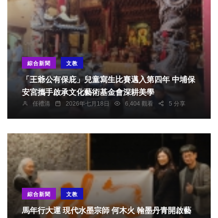
綜合新聞
文教
「王爺公有保庇」兒童寫生比賽邁入第四年 中埔保
安宮攜手啟承文化藝術基金會深耕美學
任禮清
2026年七月18日
6,404 觀看
5 分享
綜合新聞
文教
馬年行大運 現代水墨宗師 何木火 翰墨丹青開啟藝