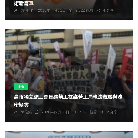
術新篇章
陳明
2026年一月11日
9,622 觀看
4 分享
社會
高市獨立總工會集結勞工抗議勞工局執法寬鬆與洩
密疑雲
陳信銘
2026年四月23日
7,120 觀看
2 分享