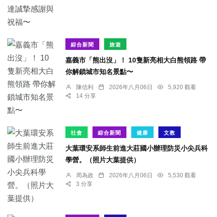
綜合新聞
旅遊
嘉義市「熊出沒」！ 10隻新亮相大白熊領路 帶
你解鎖城市知名景點〜
陳信利
2026年八月06日
5,920 觀看
14 分享
社會
綜合新聞
健康
文教
大葉環安系師生前進大莊國小辦理防災小尖兵科
學營。（照片大葉提供）
周為政
2026年八月06日
5,530 觀看
3 分享