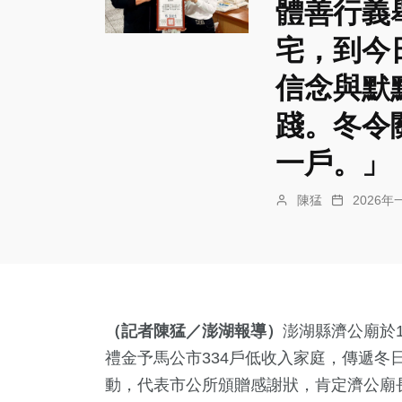
體善行義
宅，到今
信念與默
踐。冬令
一戶。」
陳猛
2026年
（記者陳猛／澎湖報導）
澎湖縣濟公廟於
禮金予馬公市334戶低收入家庭，傳遞冬
動，代表市公所頒贈感謝狀，肯定濟公廟