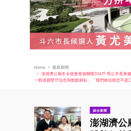
Home
最新新聞
澎湖濟公廟冬令慈善發放關懷334戶 馬公市長
一群道親堅守信念與默默耕耘，「我們相信慈悲不是
綜合新聞
澎湖濟公