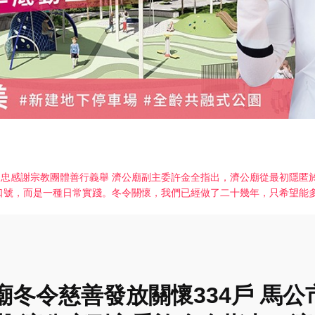
黃健忠感謝宗教團體善行義舉 濟公廟副主委許金全指出，濟公廟從最初隱
口號，而是一種日常實踐。冬令關懷，我們已經做了二十幾年，只希望能
廟冬令慈善發放關懷334戶 馬