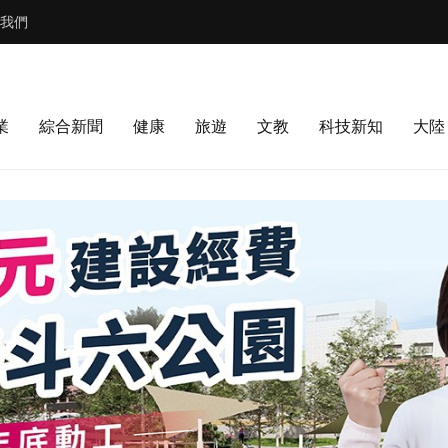
我們
業
綜合新聞
健康
旅遊
文教
科技新知
大陸