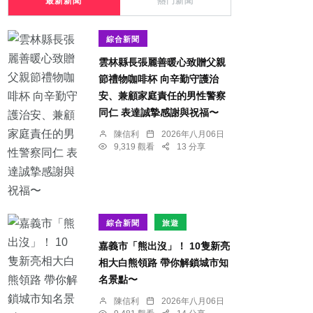
最新新聞
熱門新聞
綜合新聞
雲林縣長張麗善暖心致贈父親
節禮物咖啡杯 向辛勤守護治
安、兼顧家庭責任的男性警察
同仁 表達誠摯感謝與祝福〜
陳信利
2026年八月06日
9,319 觀看
13 分享
綜合新聞
旅遊
嘉義市「熊出沒」！ 10隻新亮
相大白熊領路 帶你解鎖城市知
名景點〜
陳信利
2026年八月06日