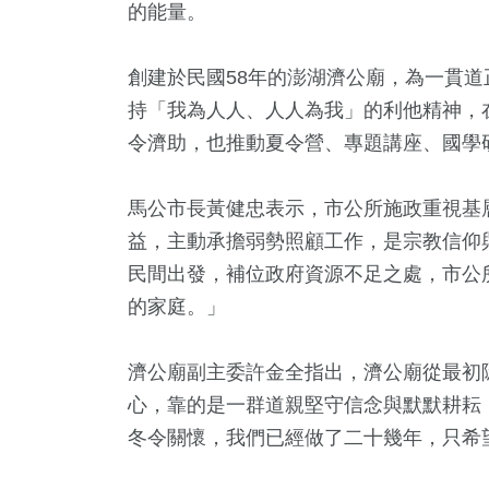
的能量。
創建於民國58年的澎湖濟公廟，為一貫
持「我為人人、人人為我」的利他精神，
令濟助，也推動夏令營、專題講座、國學
馬公市長黃健忠表示，市公所施政重視基
益，主動承擔弱勢照顧工作，是宗教信仰
民間出發，補位政府資源不足之處，市公
的家庭。」
濟公廟副主委許金全指出，濟公廟從最初
心，靠的是一群道親堅守信念與默默耕耘
冬令關懷，我們已經做了二十幾年，只希
967
+
3
+
47
+