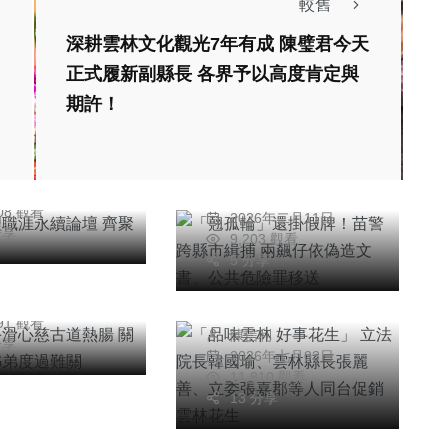
較舊
深耕雲林文化觀光7年有成 陳璧君今天
正式履新副縣長 各界予以高度肯定與
社會
綜合新聞
期許！
「翹孤輪」還掛假
護理職涯永續論
牌！苗警跨縣市緝捕
齊聚中慈交流
安
兩飆仔依偽造文書、
26年八月01日
維手滑心慈古道
陳明
公共危險罪移送
208 觀看
農業
綜合新聞
2026年二月11日
分享
9,203 觀看
「品味雲林 好事花
過難關
5 分享
生」 立法院長韓國
中特派記者
26年五月11日
瑜、雲林縣長張麗
291 觀看
陳信利
善、立委張嘉郡等人
分享
2026年七月03日
同台促銷雲林花生
11,810 觀看
13 分享