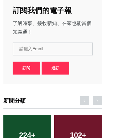
訂閱我們的電子報
了解時事、接收新知、在家也能當個
知識通！
請鍵入Email
訂閱
退訂
新聞分類
224
978
+
+
102
3
+
+
47
+