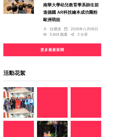
南華大學幼兒教育學系師生前
進德國 AR科技繪本成功圈粉
歐洲萌娃
任禮清
2026年八月06日
5,604 觀看
3 分享
更多最新新聞
活動花絮