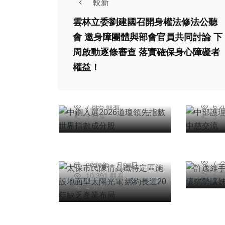
較新
雲林立委劉建國召開身權法修法公聽
綜合新聞
會 邀身障團體與部會官員共同討論 下
健康
​中鋼入選2026道瓊
周啟動逐條審查 落實確保身心障礙者
領先指數世界指數成
中部
權益！
分股
壇 
社會
陳信銘
簡
社會
綜合新聞
2026年五月05日
20
許逸
7,865 觀看
6,
太保市民陳情高鐵特
熱腸 關懷弱勢讓姊
3 分享
3 
定區施設地面型太陽
弟度
光電 綁約長達20年
台
20
任禮清
缺乏產業布局
7,
2026年一月08日
2 
10,391 觀看
2 分享