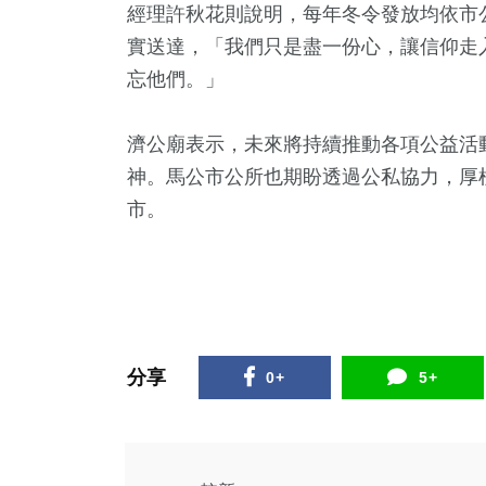
經理許秋花則說明，每年冬令發放均依市
綜合新聞
大陸
科技新知
實送達，「我們只是盡一份心，讓信仰走
忘他們。」
濟公廟表示，未來將持續推動各項公益活
567
+
333
+
301
+
神。馬公市公所也期盼透過公私協力，厚
社會
文教
健康
市。
分享
0+
5+