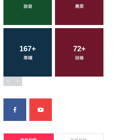
綜合新聞
旅遊
農業
大陸
科技新知
167
567
+
+
329
72
+
+
298
+
專欄
社會
頭條
文教
健康