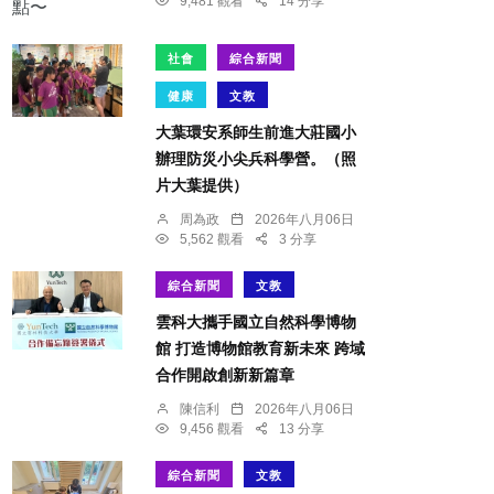
9,481 觀看
14 分享
社會
綜合新聞
健康
文教
大葉環安系師生前進大莊國小
辦理防災小尖兵科學營。（照
片大葉提供）
周為政
2026年八月06日
5,562 觀看
3 分享
綜合新聞
文教
雲科大攜手國立自然科學博物
館 打造博物館教育新未來 跨域
合作開啟創新新篇章
陳信利
2026年八月06日
9,456 觀看
13 分享
綜合新聞
文教