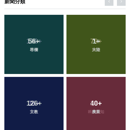
新聞分類
196
56
+
+
79
1
+
+
專欄
社會
大陸
旅遊
126
36
+
+
40
18
+
+
文教
宗教
科技新知
農業