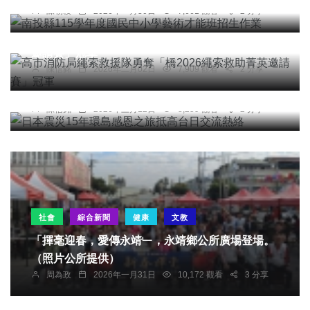
陳朝枝
2026年一月30日
7,661 觀看
2 分享
綜合新聞
高市消防局繩索救援隊勇奪「橋2026繩索救助菁英
邀請賽」冠軍
陳信銘
2026年二月02日
7,909 觀看
2 分享
綜合新聞
日本震災15年環島感恩之旅抵高台日交流熱絡
陳信銘
2026年三月12日
8,259 觀看
2 分享
社會
綜合新聞
健康
文教
「揮毫迎春，愛傳永靖﹂，永靖鄉公所廣場登場。
（照片公所提供）
周為政
2026年一月31日
10,172 觀看
3 分享