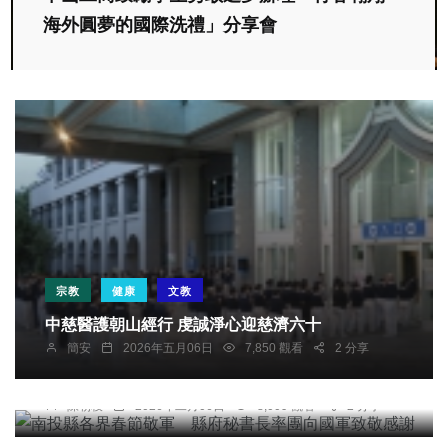
海外圓夢的國際洗禮」分享會
宗教
健康
文教
中慈醫護朝山經行 虔誠淨心迎慈濟六十
社會
綜合新聞
簡安
2026年五月06日
7,850 觀看
2 分享
南投縣各界春節敬軍 縣府秘書長率團向國軍致敬
感謝
陳朝枝
2026年二月06日
8,009 觀看
2 分享
文教
南投縣115學年度國民中小學藝術才能班招生作業