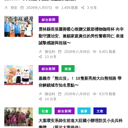
簡安
2026年八月07日
1,409 觀看
3 分享
綜合新聞
雲林縣長張麗善暖心致贈父親節禮物咖啡杯 向辛
勤守護治安、兼顧家庭責任的男性警察同仁 表達
誠摯感謝與祝福〜
陳信利
2026年八月06日
9,451 觀看
13 分享
綜合新聞
旅遊
嘉義市「熊出沒」！ 10隻新亮相大白熊領路 帶
你解鎖城市知名景點〜
陳信利
2026年八月06日
9,579 觀看
14 分享
社會
綜合新聞
健康
文教
大葉環安系師生前進大莊國小辦理防災小尖兵科
學營。（照片大葉提供）