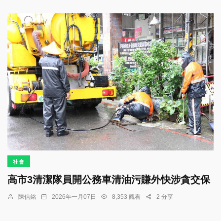
社會
高市3清潔隊員開公務車清油污賺外快涉貪交保
陳信銘
2026年一月07日
8,353 觀看
2 分享