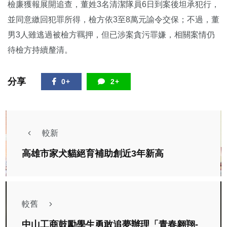
檢廉獲報展開追查，董姓3名清潔隊員6日到案後坦承犯行，
並同意繳回犯罪所得，檢方依3至8萬元諭令交保；不過，董
男3人雖逃過被檢方羈押，但已涉案貪污罪嫌，相關案情仍
待檢方持續釐清。
分享
0+
2+
較新
高雄市家犬貓絕育補助創近3年新高
較舊
中山工商鼓勵學生勇敢追夢辦理「青春翱翔-