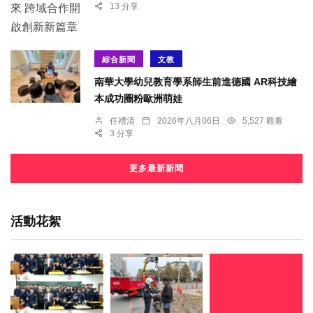
13 分享
綜合新聞
文教
南華大學幼兒教育學系師生前進德國 AR科技繪
本成功圈粉歐洲萌娃
任禮清
2026年八月06日
5,527 觀看
3 分享
更多最新新聞
活動花絮