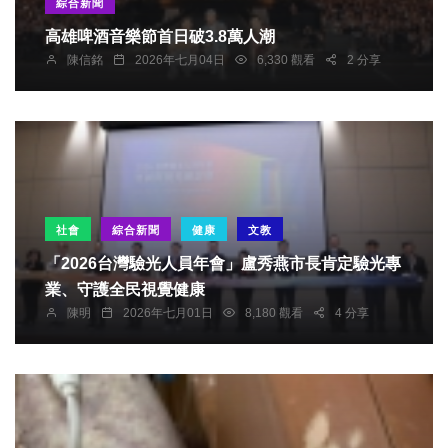
綜合新聞
高雄啤酒音樂節首日破3.8萬人潮
陳信銘
2026年七月04日
6,330 觀看
2 分享
社會
綜合新聞
健康
文教
「2026台灣驗光人員年會」盧秀燕市長肯定驗光專
業、守護全民視覺健康
陳明
2026年七月01日
8,180 觀看
4 分享