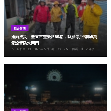
綜合新聞
逢雨成災｜臺東市豐榮路69巷，縣府每戶補助5萬
元設置防水閘門！
張柏東
2026年四月13日
7,513 觀看
2 分享