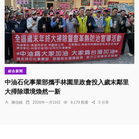
綜合新聞
中油石化事業部攜手林園里政會投入歲末鄰里
大掃除環境煥然一新
陳信銘
2026年一月10日
9,179 觀看
3 分享