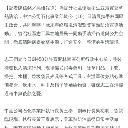
【記者陳信銘／高雄報導】為提升社區環境衛生並落實登革
熱防治，中油公司石化事業部於今（10）日清晨攜手林園區
里政會，共同舉辦「歲末年終環境清潔暨登革熱防治宣導活
動」，號召社區志工與在地居民一同動手清掃街道與公共空
間，徹底清除病媒蚊孳生源，打造安全、整潔的生活環境。
志工們於今日6時50分許齊聚林園區公所行政中心前，整裝
待發投入清潔行列。現場備妥消毒藥劑、除草用品、手套、
掃把、水桶、垃圾袋及夾具等各式工具，主辦單位亦貼心準
備餐盒、飲用水、毛巾及帽子等補給物資，確保志工在清掃
過程中無後顧之憂。
中油公司石化事業部執行長黃三泰、副執行長吳祐明，皆親
臨現場。執行長黃三泰表示，登革熱防治需從日常生活做
起，唯有實際行動才能見效。石化事業部長期與地方社 區