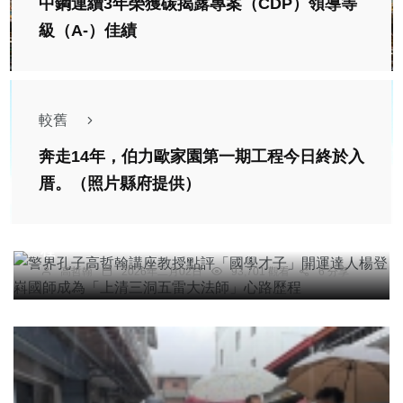
中鋼連續3年榮獲碳揭露專案（CDP）領導等
級（A-）佳績
較舊
奔走14年，伯力歐家園第一期工程今日終於入
專欄
厝。（照片縣府提供）
警界孔子高哲翰講座教授點評「國學才子」開運達
人楊登嵙國師成為「上清三洞五雷大法師」心路歷
程
高哲翰
2026年二月02日
93,701 觀看
6 分享