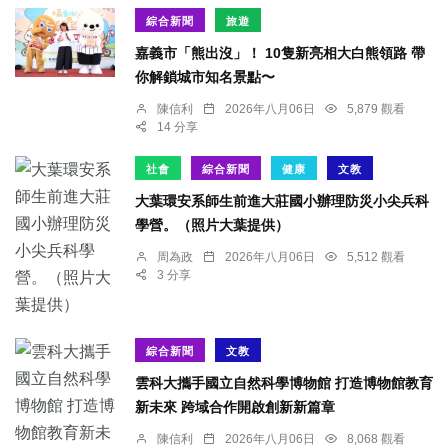
綜合新聞
旅遊
嘉義市「熊出沒」！ 10隻新亮相大白熊領路 帶
你解鎖城市知名景點〜
陳信利
2026年八月06日
5,879 觀看
14 分享
社會
綜合新聞
健康
文教
大葉環安系師生前進大莊國小辦理防災小尖兵科
學營。（照片大葉提供）
周為政
2026年八月06日
5,512 觀看
3 分享
綜合新聞
文教
雲科大攜手國立自然科學博物館 打造博物館教育
新未來 跨域合作開啟創新新篇章
陳信利
2026年八月06日
8,068 觀看