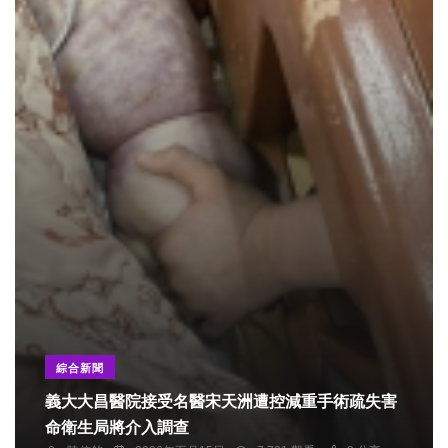
綜合新聞
義大大昌醫院接受名醫宋天洲遭控減重手術疏失害
命衛生局將介入調查