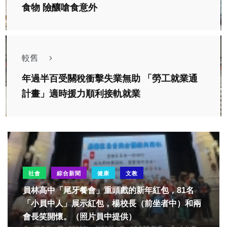
食物 險釀嗆食意外
較舊
年過半百受關稅衝擊失業無助 「勞工就業通
計畫」適時援力順利接軌就業
社會
綜合新聞
健康
文教
員林高中「尾牙餐會」重頭戲的新年紅包，81名
「小員中人」展示紅包，楊校長（前坐者中）和兩
會長笑開懷。（照片員中提供）