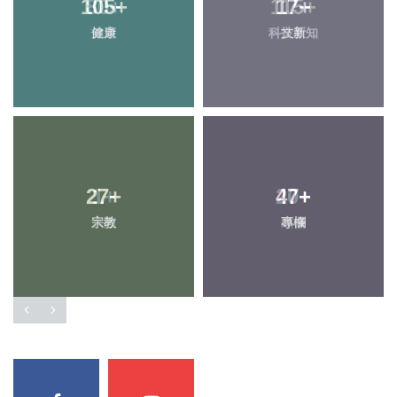
105
80
+
+
115
17
+
+
健康
旅遊
科技新知
文教
27
1
+
+
47
20
+
+
宗教
大陸
專欄
頭條