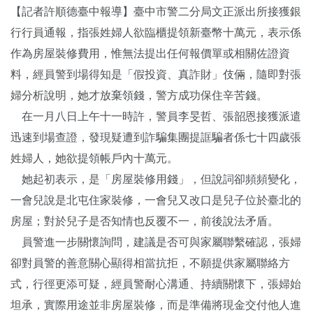
【記者許順德臺中報導】臺中市警二分局文正派出所接獲銀
行行員通報，指張姓婦人欲臨櫃提領新臺幣十萬元，表示係
作為房屋裝修費用，惟無法提出任何報價單或相關佐證資
料，經員警到場得知是「假投資、真詐財」伎倆，隨即對張
婦分析說明，她才放棄領錢，警方成功保住辛苦錢。
在一月八日上午十一時許，警員李旻哲、張韶恩接獲派遣
迅速到場查證，發現疑遭到詐騙集團提誆騙者係七十四歲張
姓婦人，她欲提領帳戶內十萬元。
她起初表示，是「房屋裝修用錢」，但說詞卻頻頻變化，
一會兒說是北屯住家裝修，一會兒又改口是兒子位於臺北的
房屋；對於兒子是否知情也反覆不一，前後說法矛盾。
員警進一步關懷詢問，建議是否可與家屬聯繫確認，張婦
卻對員警的善意關心顯得相當抗拒，不願提供家屬聯絡方
式，行徑更添可疑，經員警耐心溝通、持續關懷下，張婦始
坦承，實際用途並非房屋裝修，而是準備將現金交付他人進