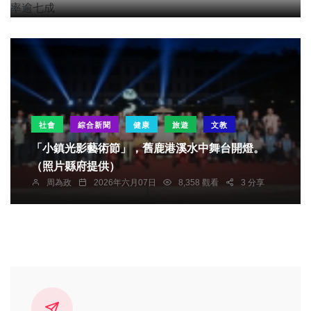
社會
綜合新聞
健康
旅遊
文教
「小鎮光影藝術節」，舊鹿港溪水中舞台開燈。
（照片縣府提供）
周為政
2026年六月07日
8,358 觀看
3 分享