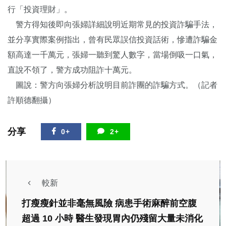
行「投資理財」。
警方得知後即向張婦詳細說明近期常見的投資詐騙手法，
並分享實際案例指出，曾有民眾誤信投資話術，慘遭詐騙金
額高達一千萬元，張婦一聽到驚人數字，當場倒吸一口氣，
直說不領了，警方成功阻詐十萬元。
圖說：警方向張婦分析說明目前詐團的詐騙方式。（記者
許順德翻攝）
分享
0+
2+
較新
打瘦瘦針並非毫無風險 病患手術麻醉前空腹
超過 10 小時 醫生發現胃內仍殘留大量未消化