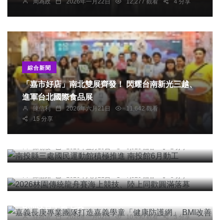
周為政
2026年一月22日
12,277 觀看
4 分享
綜合新聞
「嘉市好店」南北雙展齊發！ 閃耀台南新光三越、
進軍台北國際食品展
陳信利
2026年六月21日
11,642 觀看
15 分享
頭條
綜合新聞
南投縣三處國民運動館積極推進 南投館6月動工
陳朝枝
2026年五月19日
6,923 觀看
2 分享
綜合新聞
2026林園傳統龍舟賽海上競技、陸上同歡圓滿落幕
陳信銘
2026年六月21日
7,320 觀看
3 分享
社會
綜合新聞
健康
嘉義長庚專業團隊打造嘉義學童「健康防護網」
BMI改善率逾七成
任禮清
2026年一月02日
10,490 觀看
3 分享