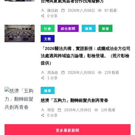
台灣與夏威夷簽署合作找海廢解方
陳信銘
2026年八月08日
87 觀看
0 分享
社會
綜合新聞
健康
旅遊
文教
「2026醫法共構，實證新徑：成癮戒治全方位司
法處遇與跨域協力論壇」彰檢登場。（照片彰檢
提供）
周為政
2026年八月08日
229 觀看
1 分享
健康
慈濟「五夠力」翻轉銀髮共創再青春
簡安
2026年八月08日
126 觀看
0 分享
更多最新新聞