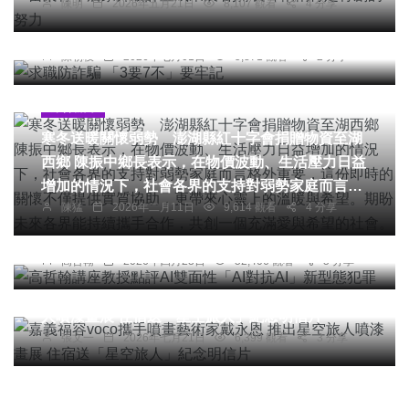
陳明
2026年五月21日
8,107 觀看
4 分享
社會
文教
求職防詐騙 「3要7不」要牢記
陳朝枝
2026年七月01日
5,871 觀看
2 分享
綜合新聞
寒冬送暖關懷弱勢 澎湖縣紅十字會捐贈物資至湖
西鄉 陳振中鄉長表示，在物價波動、生活壓力日益
增加的情況下，社會各界的支持對弱勢家庭而言格
專欄
陳猛
2026年二月11日
9,614 觀看
4 分享
外重要，這份即時的關懷不僅提供實質協助，更帶
高哲翰講座教授點評AI雙面性「AI對抗AI」新型態
來心靈上的溫暖與希望。期盼未來各界能持續攜手
犯罪
合作，共創一個充滿愛與希望的社會。
高哲翰
2026年四月23日
52,406 觀看
5 分享
綜合新聞
旅遊
嘉義福容voco攜手噴畫藝術家戴永恩 推出星空旅
人噴漆畫展 住宿送「星空旅人」紀念明信片
張文一
2026年七月21日
6,399 觀看
3 分享