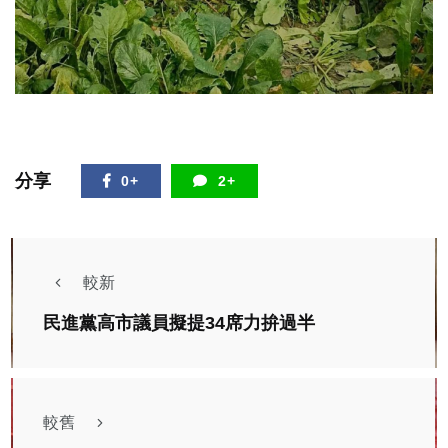
分享
0+
2+
較新
民進黨高市議員擬提34席力拚過半
較舊