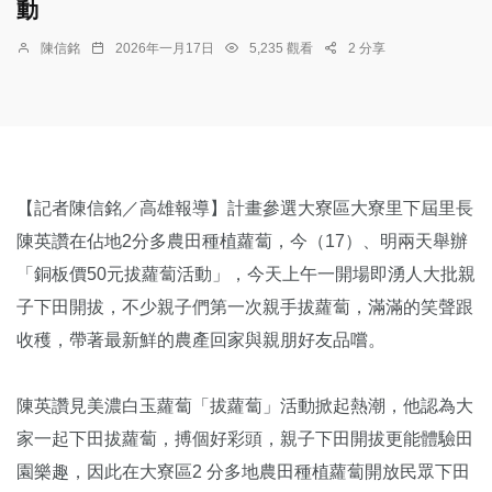
動
陳信銘
2026年一月17日
5,235 觀看
2 分享
【記者陳信銘／高雄報導】計畫參選大寮區大寮里下屆里長
陳英讚在佔地2分多農田種植蘿蔔，今（17）、明兩天舉辦
「銅板價50元拔蘿蔔活動」，今天上午一開場即湧人大批親
子下田開拔，不少親子們第一次親手拔蘿蔔，滿滿的笑聲跟
收穫，帶著最新鮮的農產回家與親朋好友品嚐。
陳英讚見美濃白玉蘿蔔「拔蘿蔔」活動掀起熱潮，他認為大
家一起下田拔蘿蔔，搏個好彩頭，親子下田開拔更能體驗田
園樂趣，因此在大寮區2 分多地農田種植蘿蔔開放民眾下田