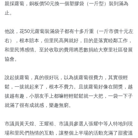
親採蘿蔔，銅板價50元換一個塑膠袋（一斤型）裝到滿為
止。
他說，花50元蘿蔔裝滿袋子都有十多斤重（一斤市價十元左
右），根本賠本，但里民高興就好，目的是落實睦鄰工作，
和里民博感情。至於收取的費用將悉數捐給大寮里社區發展
協會。
說起拔蘿蔔，真的很好玩，以為拔蘿蔔很費力，其實很輕
鬆，一拔就起來了，根本不費力。且拔蘿蔔好像在開獎，越
拔越有趣，小朋友手上都嘛輕輕鬆鬆就一大把，一袋一下子
就滿了很有成就感，樂趣無窮。
市議員黃天煌、王耀裕、市議員參選人張耀中等人特地到現
場和里民們熱情的互動，讓整個上半場的活動充滿了甜蜜溫