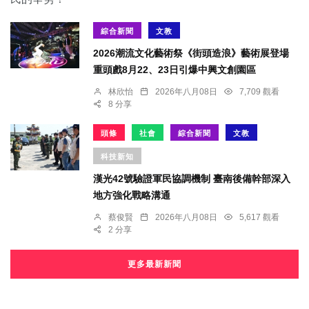
綜合新聞
文教
2026潮流文化藝術祭《街頭造浪》藝術展登場
重頭戲8月22、23日引爆中興文創園區
林欣怡
2026年八月08日
7,709 觀看
8 分享
頭條
社會
綜合新聞
文教
科技新知
漢光42號驗證軍民協調機制 臺南後備幹部深入
地方強化戰略溝通
蔡俊賢
2026年八月08日
5,617 觀看
2 分享
更多最新新聞