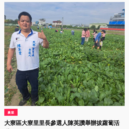
農業
大寮區大寮里里長參選人陳英讚舉辦拔蘿蔔活