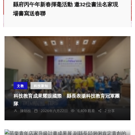
縣府丙午年新春揮毫活動 邀32位書法名家現
場書寫送春聯
文教
科技新知
科技教育成果耀眼國際 縣長表揚科技教育冠軍團
隊
陳朝枝
2026年六月22日
6,409 觀看
2 分享
社會
農業
旅遊
文教
苗栗青年店家升級計畫成果展 副縣長邱俐俐肯定青
創的努力