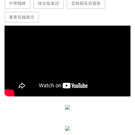
中華職棒
味全龍春訓
雲林縣長張麗善
董事長魏應充