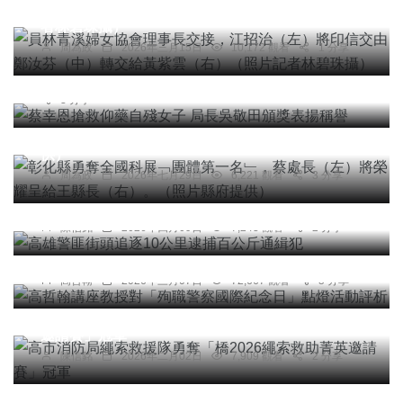
信交由鄭汝芬（中）轉交給黃紫雲（右）（照片記
者林碧珠攝）
社會
周為政
2026年三月15日
10,172 觀看
1 分享
蔡幸恩搶救仰藥自殘女子 局長吳敬田頒獎表揚稱譽
社會
綜合新聞
健康
文教
科技新知
台中特派記者
2026年六月23日
6,893 觀看
3 分享
彰化縣勇奪全國科展﹁團體第一名﹂，蔡處長
（左）將榮耀呈給王縣長（右）。（照片縣府提
供）
周為政
2026年七月29日
6,221 觀看
3 分享
社會
高雄警匪街頭追逐10公里逮捕百公斤通緝犯
專欄
陳信銘
2026年四月09日
7,243 觀看
2 分享
高哲翰講座教授對「殉職警察國際紀念日」點燈活
動評析
高哲翰
2026年三月07日
72,667 觀看
5 分享
綜合新聞
高市消防局繩索救援隊勇奪「橋2026繩索救助菁英
邀請賽」冠軍
陳信銘
2026年二月02日
7,909 觀看
2 分享