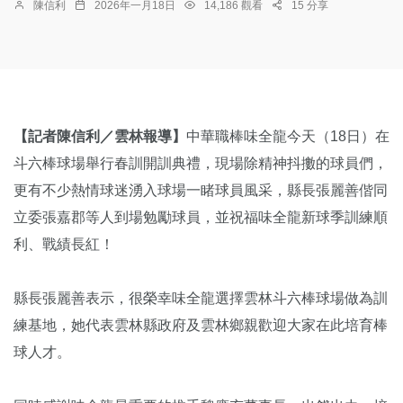
陳信利
2026年一月18日
14,186 觀看
15 分享
【記者陳信利／雲林報導】
中華職棒味全龍今天（18日）在
斗六棒球場舉行春訓開訓典禮，現場除精神抖擻的球員們，
更有不少熱情球迷湧入球場一睹球員風采，縣長張麗善偕同
立委張嘉郡等人到場勉勵球員，並祝福味全龍新球季訓練順
利、戰績長紅！
縣長張麗善表示，很榮幸味全龍選擇雲林斗六棒球場做為訓
練基地，她代表雲林縣政府及雲林鄉親歡迎大家在此培育棒
球人才。