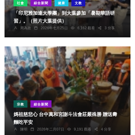
社會
綜合新聞
健康
文教
「印尼雅加達大學團」到大葉參加「暑期華語研
習」。（照片大葉提供）
周為政
2026年七月25日
6,162 觀看
3 分享
宗教
綜合新聞
媽祖慈悲心 台中萬和宮謝斗法會莊嚴殊勝 贈送夀
綜合新聞
麵吃平安
寒冬送暖〜雲林縣古坑鄉公所感謝善心人士捐助 發
陳明
2026年二月07日
9,191 觀看
4 分享
放全鄉510戶弱勢家庭五年千歲賀歲金及物資 場面