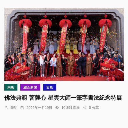
宗教
綜合新聞
文教
佛法典範 菩薩心 星雲大師一筆字書法紀念特展
陳明
2026年一月19日
10,394 觀看
5 分享