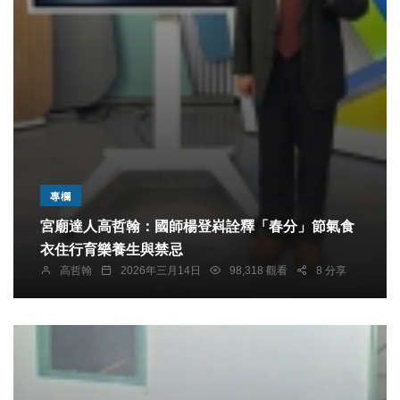
專欄
宮廟達人高哲翰：國師楊登嵙詮釋「春分」節氣食
衣住行育樂養生與禁忌
高哲翰
2026年三月14日
98,318 觀看
8 分享