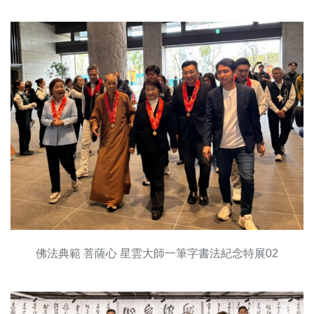
佛法典範 菩薩心 星雲大師一筆字書法紀念特展02