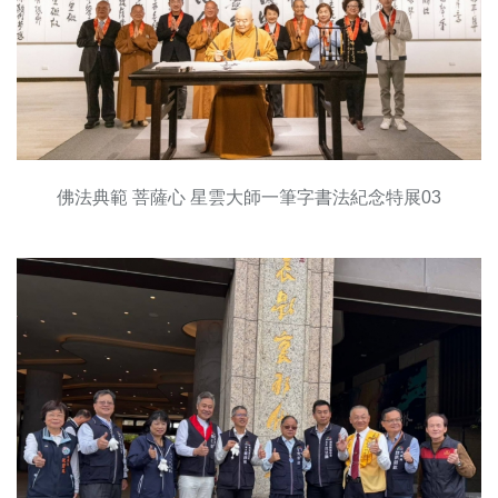
佛法典範 菩薩心 星雲大師一筆字書法紀念特展03