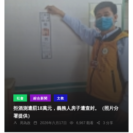
社會
綜合新聞
文教
拒酒測遭罰18萬元，義務人房子遭查封。（照片分
署提供）
周為政
2026年六月17日
6,967 觀看
3 分享