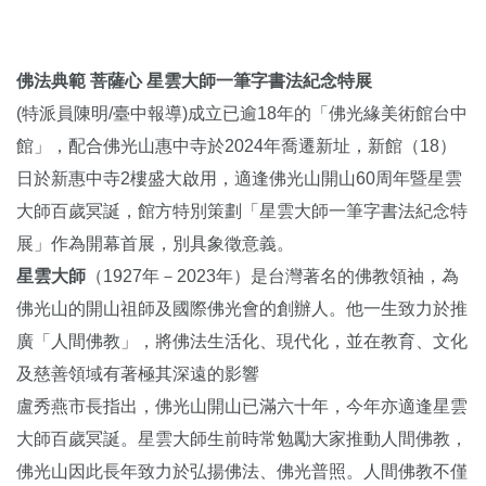
佛法典範 菩薩心 星雲大師一筆字書法紀念特展
(特派員陳明/臺中報導)成立已逾18年的「佛光緣美術館台中
館」，配合佛光山惠中寺於2024年喬遷新址，新館（18）
日於新惠中寺2樓盛大啟用，適逢佛光山開山60周年暨星雲
大師百歲冥誕，館方特別策劃「星雲大師一筆字書法紀念特
展」作為開幕首展，別具象徵意義。
星雲大師
（1927年－2023年）是台灣著名的佛教領袖，為
佛光山
的開山祖師及國際佛光會的創辦人。他一生致力於推
廣「人間佛教」，將佛法生活化、現代化，並在教育、文化
及慈善領域有著極其深遠的影響
盧秀燕市長指出，佛光山開山已滿六十年，今年亦適逢星雲
大師百歲冥誕。星雲大師生前時常勉勵大家推動人間佛教，
佛光山因此長年致力於弘揚佛法、佛光普照。人間佛教不僅