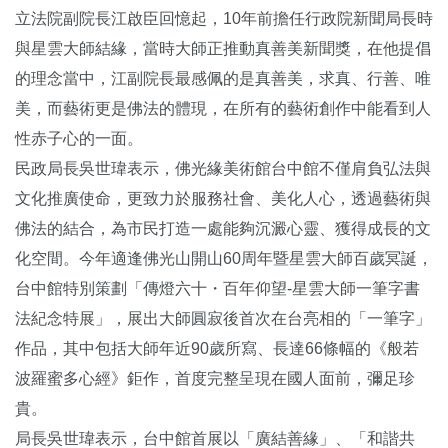
立法院副院長江啟臣回憶起，10年前擔任行政院新聞局長時
與星雲大師結緣，當時大師正推動真善美新聞獎，在他提倡
的理念當中，江副院長最感佩的是真善美，求真、行善、唯
美，而藝術更是佛法的體現，在所有的藝術創作中能看到人
性赤子心的一面。
民政局長吳世瑋表示，佛光緣美術館台中館不僅肩負弘法與
文化推廣使命，更致力於服務社會、美化人心，透過藝術與
佛法的結合，為市民打造一處能夠沉澱心靈、獲得成長的文
化空間。今年適逢佛光山開山60周年暨星雲大師百歲冥誕，
台中館特別策劃「傳燈六十・百年仰望-星雲大師一筆字書
法紀念特展」，展出大師圓寂後首次在台亮相的「一筆字」
作品，其中包括大師年近90歲所寫、長達66條幅的《般若
波羅蜜多心經》鉅作，首度完整呈現在國人面前，彌足珍
貴。
局長吳世瑋表示，台中館首展以「廣結善緣」、「和諧共