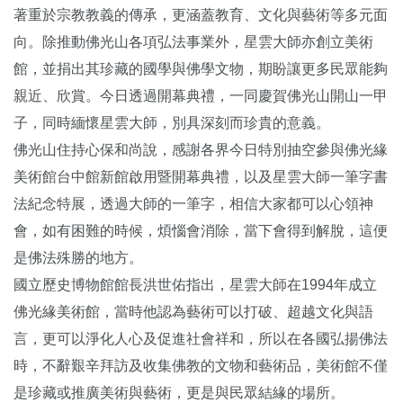
著重於宗教教義的傳承，更涵蓋教育、文化與藝術等多元面
向。除推動佛光山各項弘法事業外，星雲大師亦創立美術
館，並捐出其珍藏的國學與佛學文物，期盼讓更多民眾能夠
親近、欣賞。今日透過開幕典禮，一同慶賀佛光山開山一甲
子，同時緬懷星雲大師，別具深刻而珍貴的意義。
佛光山住持心保和尚說，感謝各界今日特別抽空參與佛光緣
美術館台中館新館啟用暨開幕典禮，以及星雲大師一筆字書
法紀念特展，透過大師的一筆字，相信大家都可以心領神
會，如有困難的時候，煩惱會消除，當下會得到解脫，這便
是佛法殊勝的地方。
國立歷史博物館館長洪世佑指出，星雲大師在1994年成立
佛光緣美術館，當時他認為藝術可以打破、超越文化與語
言，更可以淨化人心及促進社會祥和，所以在各國弘揚佛法
時，不辭艱辛拜訪及收集佛教的文物和藝術品，美術館不僅
是珍藏或推廣美術與藝術，更是與民眾結緣的場所。