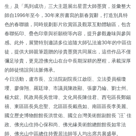
生」及「馬到成功」三大主題展出星雲大師墨寶，並彙整大
師自1996年至今，30年來所書寫的新春賀辭，打造別具特
色的春聯牆，同時規劃影片欣賞區及觀眾互動體驗區，包含
春聯拓印、疊色印章與祈願樹等內容，提升參觀趣味與參與
感。此外，展覽特別邀請多位追隨大師弘法逾30年的中區信
徒，提供大師親筆題贈的珍貴墨寶共同展出，這些作品不僅
彌足珍貴，更見證佛光山在台中長期深耕的歷程，承載深厚
的師徒情誼與法脈傳承。
今日活動，盧市長、立法院副院長江啟臣、立法委員楊瓊
瓔、廖偉翔、羅廷瑋、市議員陳政顯、張廖乃綸、劉士州、
楊大鋐、民政局長吳世瑋、文化局長陳佳君、西屯區長鄭錫
禧、東區區長吳忠聖、北區區長戴燕如、南區區長李美麗、
國立歷史博物館館長洪世佑、國立台灣美術館副館長 `汪` 佳
政、佛光山住持心保和尚、佛光緣美術館總館館長如常法
師、佛光山中區總住持覺居法師等人均出席共襄盛舉。