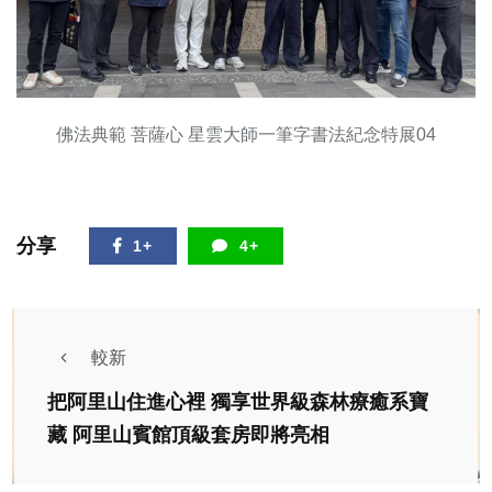
佛法典範 菩薩心 星雲大師一筆字書法紀念特展04
分享
1+
4+
較新
把阿里山住進心裡 獨享世界級森林療癒系寶
藏 阿里山賓館頂級套房即將亮相