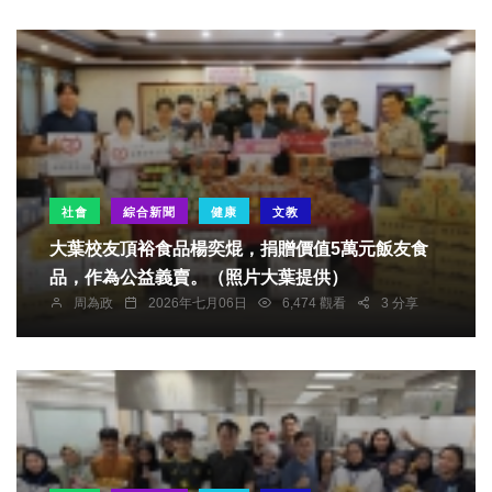
社會
綜合新聞
健康
文教
大葉校友頂裕食品楊奕焜，捐贈價值5萬元飯友食
品，作為公益義賣。（照片大葉提供）
周為政
2026年七月06日
6,474 觀看
3 分享