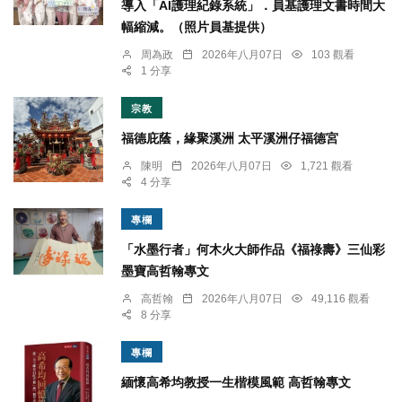
導入「AI護理紀錄系統」．員基護理文書時間大
幅縮減。（照片員基提供）
周為政
2026年八月07日
103 觀看
1 分享
宗教
福德庇蔭，緣聚溪洲 太平溪洲仔福德宮
陳明
2026年八月07日
1,721 觀看
4 分享
專欄
「水墨行者」何木火大師作品《福祿壽》三仙彩
墨寶高哲翰專文
高哲翰
2026年八月07日
49,116 觀看
8 分享
專欄
緬懷高希均教授一生楷模風範 高哲翰專文