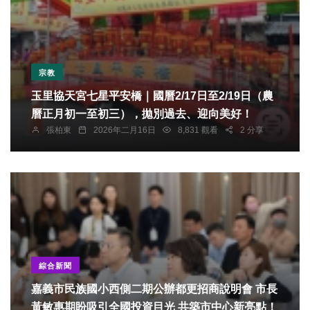
宗教
玉里協天宮七星平安橋｜國曆2/17日至2/19日（農
曆正月初一至初三），拋別過去、迎向美好！
張柏東
2026年二月16日
8,831 觀看
2 分享
綜合新聞
嘉義市民族國小西側二期公辦都更招商說明會 市長
黃敏惠期盼吸引全國投資目光 共築市中心新亮點！