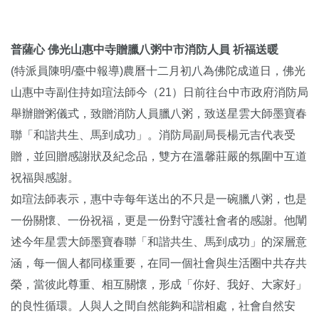
普薩心 佛光山惠中寺贈臘八粥中市消防人員 祈福送暖
(特派員陳明/臺中報導)農曆十二月初八為佛陀成道日，佛光
山惠中寺副住持如瑄法師今（21）日前往台中市政府消防局
舉辦贈粥儀式，致贈消防人員臘八粥，致送星雲大師墨寶春
聯「和諧共生、馬到成功」。消防局副局長楊元吉代表受
贈，並回贈感謝狀及紀念品，雙方在溫馨莊嚴的氛圍中互道
祝福與感謝。
如瑄法師表示，惠中寺每年送出的不只是一碗臘八粥，也是
一份關懷、一份祝福，更是一份對守護社會者的感謝。他闡
述今年星雲大師墨寶春聯「和諧共生、馬到成功」的深層意
涵，每一個人都同樣重要，在同一個社會與生活圈中共存共
榮，當彼此尊重、相互關懷，形成「你好、我好、大家好」
的良性循環。人與人之間自然能夠和諧相處，社會自然安