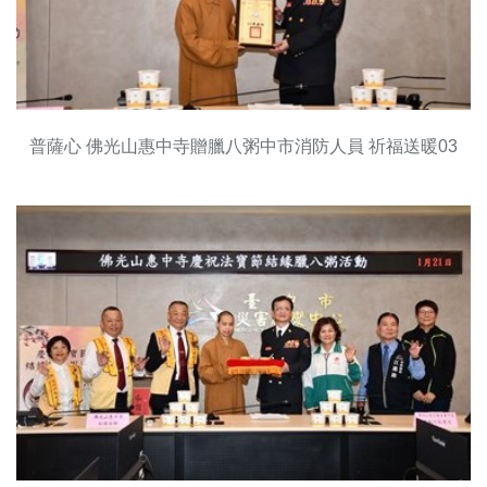
普薩心 佛光山惠中寺贈臘八粥中市消防人員 祈福送暖03