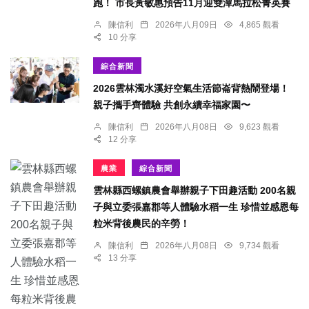
跑！ 市長黃敏惠預告11月迎雙潭馬拉松菁英賽
陳信利
2026年八月09日
4,865 觀看
10 分享
綜合新聞
2026雲林濁水溪好空氣生活節崙背熱鬧登場！
親子攜手齊體驗 共創永續幸福家園〜
陳信利
2026年八月08日
9,623 觀看
12 分享
農業
綜合新聞
雲林縣西螺鎮農會舉辦親子下田趣活動 200名親
子與立委張嘉郡等人體驗水稻一生 珍惜並感恩每
粒米背後農民的辛勞！
陳信利
2026年八月08日
9,734 觀看
13 分享