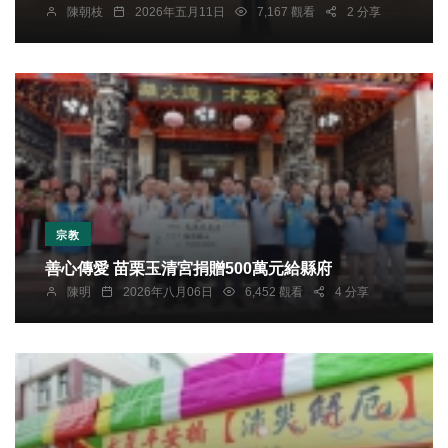
陳朝枝
2026年五月11日
7,167 觀看
2 分享
宗教
善心傳愛 苗栗玉清宮捐贈500萬元給縣府
陳明
2026年八月06日
6,452 觀看
4 分享