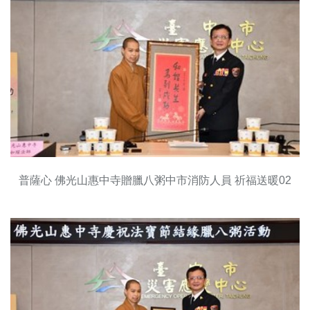
普薩心 佛光山惠中寺贈臘八粥中市消防人員 祈福送暖02