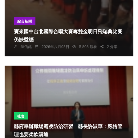
綜合新聞
寶來國中台北國際合唱大賽奪雙金明日飛瑞典比賽
仍缺盤纏
陳信銘
2026年八月03日
5,808 觀看
2 分享
社會
縣府舉辦職場霸凌防治研習 縣長許淑華：嚴格管
理也要柔軟溝通