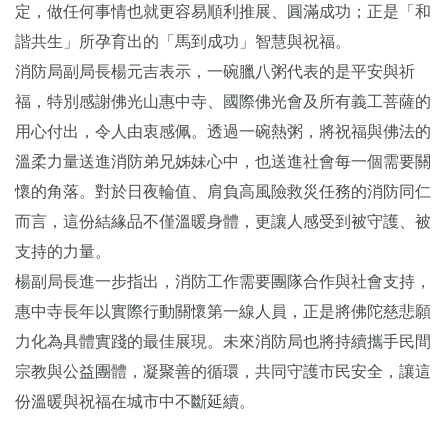
定，做任何事情也就更容易順利推展、圓滿成功；正是「和
諧共生」所孕育出的「馬到成功」智慧與祝福。
消防局副局長楊元吉表示，一碗臘八粥代表的是平安與祈
福，特別感謝佛光山惠中寺、國際佛光會及所有義工菩薩的
用心付出，令人由衷感佩。透過一碗熱粥，將祝福與佛法的
溫柔力量送進消防弟兄姊妹心中，也送進社會每一個需要關
懷的角落。對於日夜輪值、肩負高風險救災任務的消防同仁
而言，這份結緣品不僅溫暖身體，更讓人感受到被守護、被
支持的力量。
楊副局長進一步指出，消防工作需要團隊合作與社會支持，
惠中寺長年以實際行動關懷第一線人員，正是將佛陀慈悲願
力化為具體實踐的最佳展現。未來消防局也將持續攜手民間
宗教與公益團體，凝聚善的循環，共同守護市民安全，讓這
份溫暖與祝福在城市中不斷延續。