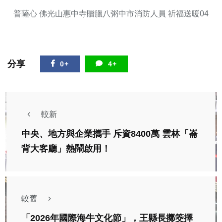
普薩心 佛光山惠中寺贈臘八粥中市消防人員 祈福送暖04
分享
0+
4+
較新
中央、地方與企業攜手 斥資8400萬 雲林「崙
背大客廳」熱鬧啟用！
較舊
「2026年國際海牛文化節」，王縣長擲筊擇