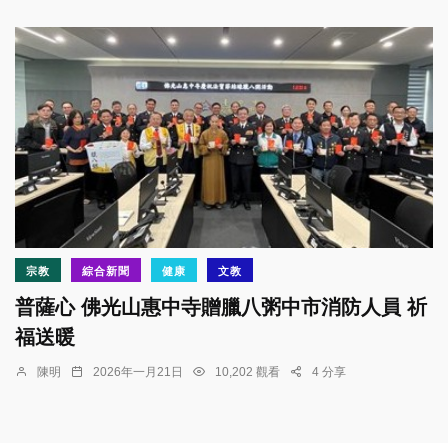
宗教
綜合新聞
健康
文教
普薩心 佛光山惠中寺贈臘八粥中市消防人員 祈
福送暖
陳明
2026年一月21日
10,202 觀看
4 分享