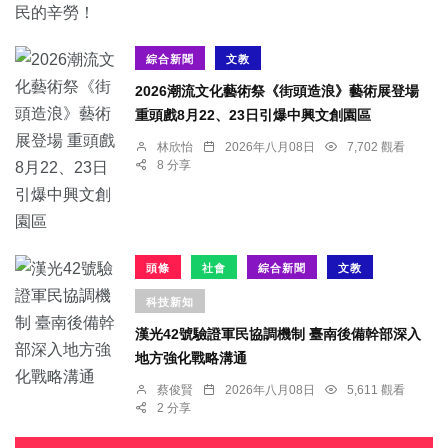
綜合新聞
文教
2026潮流文化藝術祭《街頭造浪》藝術展登場
重頭戲8月22、23日引爆中興文創園區
林欣怡
2026年八月08日
7,702 觀看
8 分享
頭條
社會
綜合新聞
文教
科技新知
漢光42號驗證軍民協調機制 臺南後備幹部深入
地方強化戰略溝通
蔡俊賢
2026年八月08日
5,611 觀看
2 分享