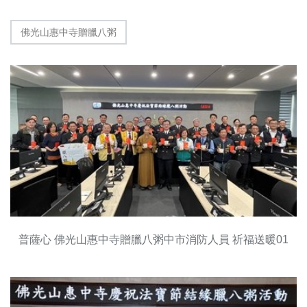
佛光山惠中寺贈臘八粥
普薩心 佛光山惠中寺贈臘八粥中市消防人員 祈福送暖01