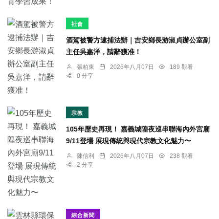
社會
酒駕被警方逮捕法辦｜吉安鄉長游淑貞辦公室副
主任吳嘉洋，請辭獲准！
張柏東
2026年八月07日
189 觀看
0 分享
宗教
105年歷史再現！ 嘉義城隍夜巡串聯海內外宮廟
9/11登場 展現傳統與現代宗教文化魅力〜
陳信利
2026年八月07日
238 觀看
2 分享
綜合新聞