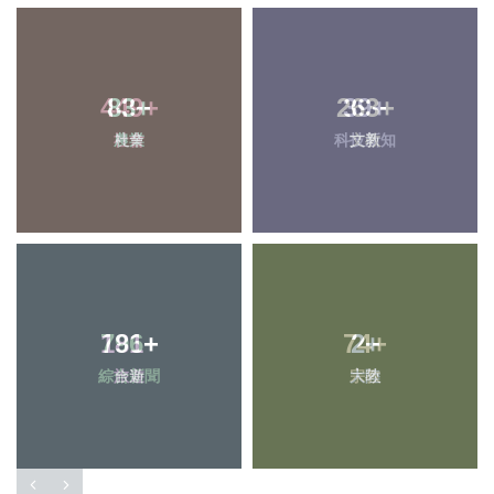
449
83
+
+
263
39
+
+
農業
社會
科技新知
文教
181
796
+
+
74
2
+
+
綜合新聞
旅遊
大陸
宗教