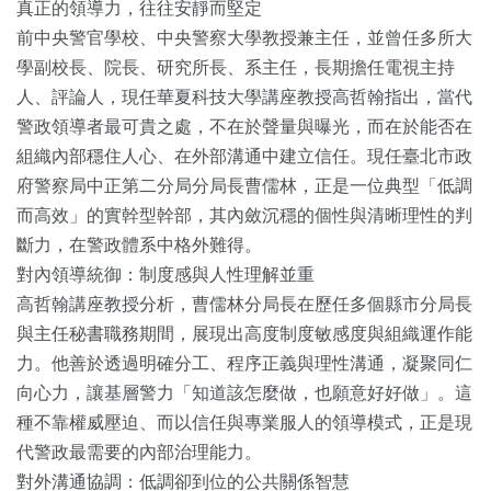
真正的領導力，往往安靜而堅定
前中央警官學校、中央警察大學教授兼主任，並曾任多所大
學副校長、院長、研究所長、系主任，長期擔任電視主持
人、評論人，現任華夏科技大學講座教授高哲翰指出，當代
警政領導者最可貴之處，不在於聲量與曝光，而在於能否在
組織內部穩住人心、在外部溝通中建立信任。現任臺北市政
府警察局中正第二分局分局長曹儒林，正是一位典型「低調
而高效」的實幹型幹部，其內斂沉穩的個性與清晰理性的判
斷力，在警政體系中格外難得。
對內領導統御：制度感與人性理解並重
高哲翰講座教授分析，曹儒林分局長在歷任多個縣市分局長
與主任秘書職務期間，展現出高度制度敏感度與組織運作能
力。他善於透過明確分工、程序正義與理性溝通，凝聚同仁
向心力，讓基層警力「知道該怎麼做，也願意好好做」。這
種不靠權威壓迫、而以信任與專業服人的領導模式，正是現
代警政最需要的內部治理能力。
對外溝通協調：低調卻到位的公共關係智慧