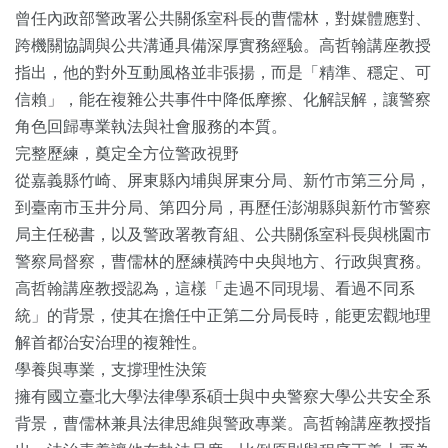
曾任內政部警政署公共關係室科長的曹儒林，對媒體應對、
跨機關協調與公共溝通具備深厚實務經驗。高哲翰講座教授
指出，他的對外互動風格並非張揚，而是「精準、穩定、可
信賴」，能在複雜公共事件中降低摩擦、化解誤解，讓警察
角色回歸專業執法與社會服務的本質。
完整歷練，奠定全方位警政視野
從嘉義縣竹崎、屏東縣內埔與屏東分局、新竹市第三分局，
到臺南市玉井分局、第四分局，再歷任澎湖縣與新竹市警察
局主任秘書，以及警政署教育組、公共關係室科長與桃園市
警察局督察，曹儒林的歷練橫跨中央與地方、行政與實務。
高哲翰講座教授認為，這樣「走過不同現場、看過不同系
統」的背景，使其在擔任中正第二分局長時，能更宏觀地理
解首都治安治理的複雜性。
學養與專業，支撐理性決策
擁有國立臺北大學法律學系碩士與中央警察大學公共安全系
背景，曹儒林兼具法律思維與警政專業。高哲翰講座教授指