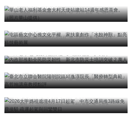
會。（照片華山提供）
周為政
2026年四月28日
9,157 觀看
98 分享
社會
綜合新聞
文教
屯區藝文中心推文化平權 家扶童創作「水餃神
獸」點亮科技藝術展
頭條
綜合新聞
張世昌
2026年八月01日
5,932 觀看
2 分享
內政部推動全民防災韌性 新北市防災士培訓突破
2 萬人
彭可
2026年三月04日
8,989 觀看
3 分享
專欄
臺北市立聯合醫院陽明院區邱逸淳院長「醫療轉型
典範」 高哲翰講座教授點評
高哲翰
2026年四月15日
48,003 觀看
5 分享
社會
宗教
綜合新聞
旅遊
2026大甲媽祖遶境4月17日起駕 中市交通局推3
路線免費接駁 疏運起駕與回鑾雙日
陳明
2026年四月16日
9,402 觀看
3 分享