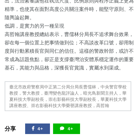
出，法治素養讓他在執法尺度、比例原則與程序正義上更為
精準，也使其在面對高度公共關注案件時，能堅守原則、不
隨輿論起舞。
低調，是實力的另一種呈現
高哲翰講座教授總結表示，曹儒林分局長不追求舞台效果，
卻在每一個位置上把事情做到位；不高談改革口號，卻用制
度與行動累積長官與同仁的信任。這樣的警政幹部，或許不
常成為話題焦點，卻正是支撐臺灣治安體系穩定運作的重要
基石，其能力與品格，深獲長官賞識，實屬水到渠成。
臺北市政府警察局中正第二分局分局長曹儒林，中央警官學校
教授，警大教授，臺灣變色龍評論人，暗光鳥新聞主持人，華
夏科技大學副校長，崇右影藝科技大學副校長，華夏科技大學
講座教授、崇右影藝科技大學榮譽講座教授，高哲翰
分享
4+
4+