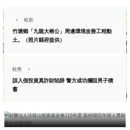
較新
竹塘鄉「九龍大榕公」周邊環境改善工程動
土。（照片縣府提供）
較舊
誤入假投資真詐財陷阱 警方成功攔阻男子積
蓄
文教
財團法人法鼓山慈善基金會115年度 第48期百年樹
人獎助學金頒發活動
陳朝枝
2026年五月03日
7,112 觀看
3 分享
社會
綜合新聞
健康
文教
華山老人福利基金會大村天使站建站14週年感恩茶