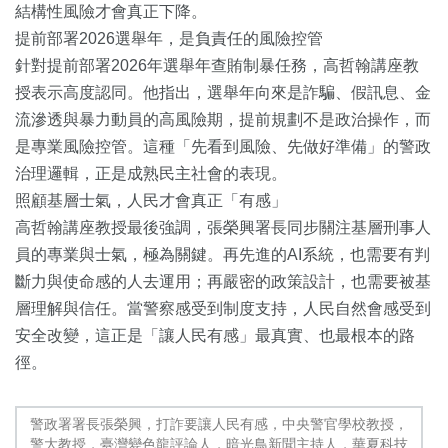
結構性風險才會真正下降。
提前部署2026選舉年，是負責任的風險控管
針對提前部署2026年選舉年查賄制暴任務，高哲翰講座教
授表示高度認同。他指出，選舉年向來是詐騙、假訊息、金
流滲透與暴力動員的高風險期，提前規劃不是政治操作，而
是專業風險控管。這種「先看到風險、先做好準備」的警政
治理邏輯，正是成熟民主社會的表現。
照顧基層士氣，人民才會真正「有感」
高哲翰講座教授最後強調，張榮興署長同步關注基層刑事人
員的專業與士氣，極為關鍵。再先進的AI系統，也需要有判
斷力與使命感的人去運用；再嚴密的政策設計，也需要被基
層理解與信任。當警察感受到制度支持，人民自然會感受到
安全改變，這正是「讓人民有感」最真實、也最根本的路
徑。
警政署署長張榮興，打詐要讓人民有感，中央警官學校教授，
警大教授，臺灣變色龍評論人，暗光鳥新聞主持人，華夏科技