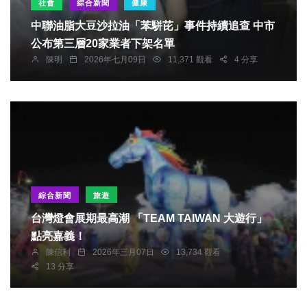
社會
綜合新聞
健康
中聯油脂大豆沙拉油「苯駢芘」事件持續追查 中市
公布第三層20家業者下架名單
陳明
2026年七月09日
11,371 觀看
4 分享
綜合新聞
旅遊
台灣燈會展期最高潮 「TEAM TAIWAN 大遊行」
點亮嘉義！
陳信利
2026年三月07日
13,734 觀看
13 分享