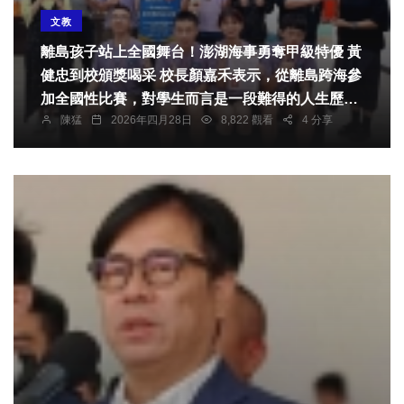
文教
離島孩子站上全國舞台！澎湖海事勇奪甲級特優 黃
健忠到校頒獎喝采 校長顏嘉禾表示，從離島跨海參
加全國性比賽，對學生而言是一段難得的人生歷
陳猛
2026年四月28日
8,822 觀看
4 分享
程。每一個動作的背後，都是反覆練習與堅持不放
棄的累積，看見孩子們在舞台上展現自信、綻放光
芒，是教育工作最珍貴的回報。