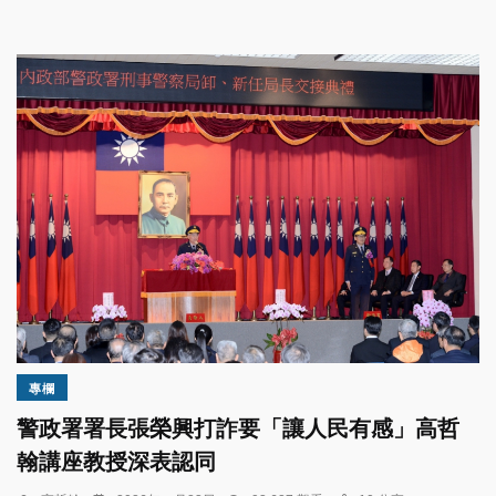
專欄
警政署署長張榮興打詐要「讓人民有感」高哲
翰講座教授深表認同