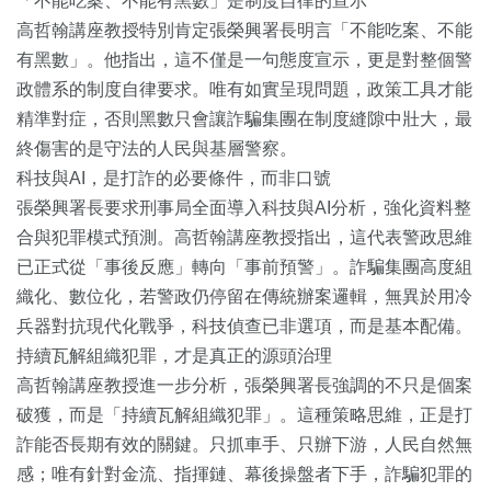
「不能吃案、不能有黑數」是制度自律的宣示
高哲翰講座教授特別肯定張榮興署長明言「不能吃案、不能
有黑數」。他指出，這不僅是一句態度宣示，更是對整個警
政體系的制度自律要求。唯有如實呈現問題，政策工具才能
精準對症，否則黑數只會讓詐騙集團在制度縫隙中壯大，最
終傷害的是守法的人民與基層警察。
科技與AI，是打詐的必要條件，而非口號
張榮興署長要求刑事局全面導入科技與AI分析，強化資料整
合與犯罪模式預測。高哲翰講座教授指出，這代表警政思維
已正式從「事後反應」轉向「事前預警」。詐騙集團高度組
織化、數位化，若警政仍停留在傳統辦案邏輯，無異於用冷
兵器對抗現代化戰爭，科技偵查已非選項，而是基本配備。
持續瓦解組織犯罪，才是真正的源頭治理
高哲翰講座教授進一步分析，張榮興署長強調的不只是個案
破獲，而是「持續瓦解組織犯罪」。這種策略思維，正是打
詐能否長期有效的關鍵。只抓車手、只辦下游，人民自然無
感；唯有針對金流、指揮鏈、幕後操盤者下手，詐騙犯罪的