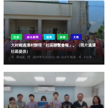
社會
綜合新聞
健康
旅遊
文教
大村鄉過溝村辦理「社區聯繫會報」。（照片過溝
社區提供）
周為政
2026年七月15日
6,975 觀看
3 分享