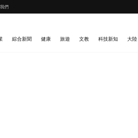
我們
業
綜合新聞
健康
旅遊
文教
科技新知
大陸