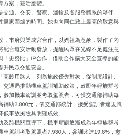
導方案，靈活應變。
是交通、交安、警察、運輸及各服務體系的夥伴。
牲返家圍爐的時間。她也向同仁致上最高的敬意與
故，市府與樂成宮合作，以媽祖為意象，製作了內
將配合道安活動發放，提醒民眾在光線不足處注意
與「史努比」IP合作，借助合作擴大安全宣導的能
31
+
提升民眾交通安全。
宗教
「高齡用路人」列為施政優先對象，從制度設計、
。交通局推動機車駕訓補助政策，鼓勵年輕族群考
，參加機車駕訓並考取駕照者，可獲交通部補助每
計最高補助2,800元，依交通部統計，接受駕訓者違規風
對降低事故風險具明顯成效。
助及跨機關宣導下，機車駕訓逐漸成為年輕族群考
駕訓考取駕照者7,930人，參訓比達19.8%，愈