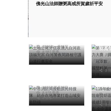
佛光山法師贈粥高戒所賀歲祈平安
社會
宗教
綜合新聞
旅遊
社會
土地公尾牙信眾湧入
健康
白河崁頂福安宮 白
第6
河警夜間路檢守護山
業英
蔡俊賢
道行車安全
社會
綜合新聞
2026年一月05日
林高
9,987 觀看
科技新知
周
「冠
2 分享
綜合新
20
中市消防局推動原民
總數
8,
115
特搜隊 結合在地專
一。
3 
火 
業打造山域安全防線
珠攝）
陳明
嘉義
2026年四月09日
陳
後續
8,978 觀看
20
嘉縣1
8 分享
11
運開
9 