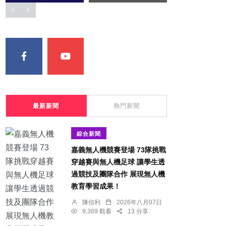
最新新聞
熱門新聞
綜合新聞
嘉義無人機競賽登場 73隊挑戰
穿越賽與無人機足球 讓學生透
過競技及團隊合作 展現無人機
教育學習成果！
陳信利
2026年八月07日
9,369 觀看
13 分享