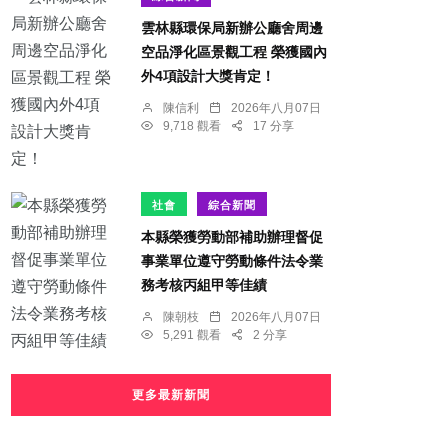
雲林縣環保局新辦公廳舍周邊
空品淨化區景觀工程 榮獲國內
外4項設計大獎肯定！
陳信利
2026年八月07日
9,718 觀看
17 分享
社會
綜合新聞
本縣榮獲勞動部補助辦理督促
事業單位遵守勞動條件法令業
務考核丙組甲等佳績
陳朝枝
2026年八月07日
5,291 觀看
2 分享
更多最新新聞