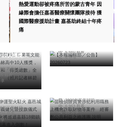
熱愛運動卻被疼痛所苦的蒙古青年 因
緣際會擔任嘉基醫療關懷團隊接待 獲
頭條
綜合新聞
綜合新聞
國際醫療援助計畫 嘉基助終結十年疼
【本報編輯部／公
文教
痛
告】20260723
屆科學與科普專
簡安
2026年七月23日
文能力大賽，員
頭條
社會
6,660 觀看
中10人獲獎，
5 分享
綜合新聞
為政
軍數」和「得獎
聞
26年四月01日
苗檢偵辦員警涉犯利
」全國雙料第
706 觀看
年全中運聖火駐
用職務上機會詐取財
（照片記者林碧
分享
嘉邑城隍廟贊助
物等案件 經審酌公
.
健兒暨授旗儀式
彭可
共利益之維護團 說
2026年五月27日
信利
1周聖火將巡迴
明
6,963 觀看
26年三月31日
8鄉鎮市 全中
10 分享
,736 觀看
幕進入倒數！
分享