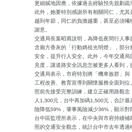
更細膩地因應，依據過去經驗預先規劃疏
此外，她要特別感謝所有相關同仁，尤其
越到年節，同仁的負擔越重，甚至必須犧
謝意。
交通局長葉昭甫說明，為降低夜間行人事
含廟方香灰的「行動媽祖光明燈」，部分
安全，提升行人安全。此外，今年交通局
54
+
1
+
76
+
見度，讓道路安全訊息怎被更多人看到，
專欄
大陸
旅遊
交通局表示，市府特別將「機車族群」與
工程改善、教育宣導到關懷服務全面到位
照前先接受完整訓練，建立正確用路觀念
人1,300元，台中再加碼1,500元，合
184
+
331
+
34
+
險降低59%，肇事風險減少36%，顯示
社會
綜合新聞
農業
台中區監理所表示，在中央與市府持續補
照的交通安全觀念，統計台中市去年透過機車