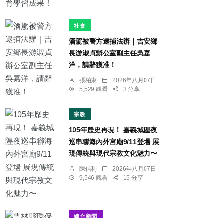
社會
酒駕被警方逮捕法辦｜吉安鄉
長游淑貞辦公室副主任吳嘉
洋，請辭獲准！
張柏東
2026年八月07日
5,529 觀看
3 分享
宗教
105年歷史再現！ 嘉義城隍夜
巡串聯海內外宮廟9/11登場 展
現傳統與現代宗教文化魅力〜
陳信利
2026年八月07日
9,546 觀看
15 分享
綜合新聞