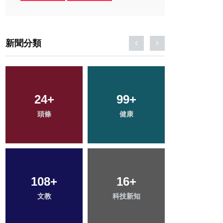
新聞分類
24
54
+
+
99
1
+
+
75
+
頭條
專欄
健康
大陸
旅遊
108
184
+
+
331
16
+
+
34
+
文教
社會
科技新知
綜合新聞
農業