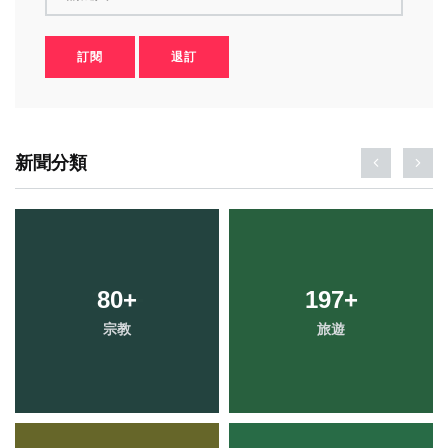
訂閱
退訂
新聞分類
141
80
+
+
197
89
+
+
宗教
專欄
旅遊
農業