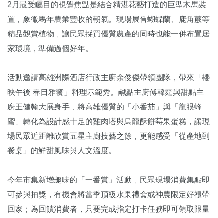
2月最受矚目的視覺焦點是結合精湛花藝打造的巨型木馬裝
置，象徵馬年農業豐收的朝氣。現場展售蝴蝶蘭、鹿角蕨等
精品觀賞植物，讓民眾採買優質農產的同時也能一併布置居
家環境，準備過個好年。
活動邀請高雄洲際酒店行政主廚余俊傑帶領團隊，帶來「櫻
映午後 春日雅饗」料理示範秀。鹹點主廚傅韓霆與甜點主
廚王健翰大展身手，將高雄優質的「小番茄」與「龍眼蜂
蜜」轉化為設計感十足的雞肉塔與烏龍酥餅莓果蛋糕，讓現
場民眾近距離欣賞五星主廚技藝之餘，更能感受「從產地到
餐桌」的鮮甜風味與人文溫度。
今年市集新增趣味的「一番賞」活動，民眾現場消費集點即
可參與抽獎，有機會將當季頂級水果禮盒或神農限定好禮帶
回家；為回饋消費者，只要完成指定打卡任務即可領取限量