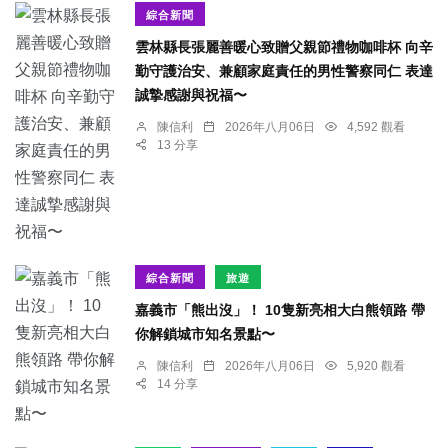
綜合新聞
雲林縣長張麗善暖心致贈父親節禮物咖啡杯 向辛
勤守護治安、兼顧家庭責任的男性警察同仁 表達
誠摯感謝與祝福〜
陳信利
2026年八月06日
4,592 觀看
13 分享
綜合新聞
旅遊
嘉義市「熊出沒」！ 10隻新亮相大白熊領路 帶
你解鎖城市知名景點〜
陳信利
2026年八月06日
5,920 觀看
14 分享