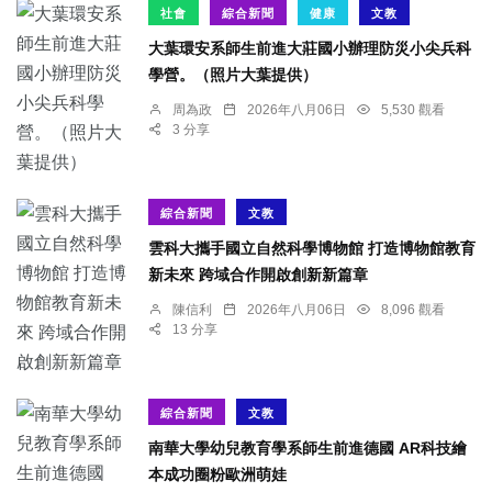
社會
綜合新聞
健康
文教
大葉環安系師生前進大莊國小辦理防災小尖兵科
學營。（照片大葉提供）
周為政
2026年八月06日
5,530 觀看
3 分享
綜合新聞
文教
雲科大攜手國立自然科學博物館 打造博物館教育
新未來 跨域合作開啟創新新篇章
陳信利
2026年八月06日
8,096 觀看
13 分享
綜合新聞
文教
南華大學幼兒教育學系師生前進德國 AR科技繪
本成功圈粉歐洲萌娃