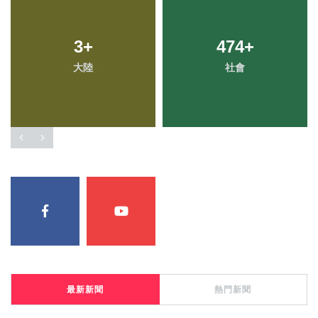
41
3
+
+
474
252
+
+
科技新知
大陸
社會
健康
最新新聞
熱門新聞