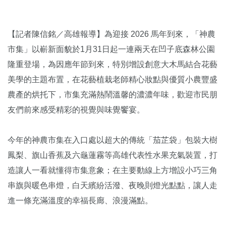
【記者陳信銘／高雄報導】為迎接 2026 馬年到來，「神農
市集」以嶄新面貌於1月31日起一連兩天在凹子底森林公園
隆重登場，為因應年節到來，特別增設創意大木馬結合花藝
美學的主題布置，在花藝植栽老師精心妝點與優質小農豐盛
農產的烘托下，市集充滿熱鬧溫馨的濃濃年味，歡迎市民朋
友們前來感受精彩的視覺與味覺饗宴。
今年的神農市集在入口處以超大的傳統「茄芷袋」包裝大樹
鳳梨、旗山香蕉及六龜蓮霧等高雄代表性水果充氣裝置，打
造讓人一看就懂得市集意象；在主要動線上方增設小巧三角
串旗與暖色串燈，白天繽紛活潑、夜晚則燈光點點，讓人走
進一條充滿溫度的幸福長廊、浪漫滿點。