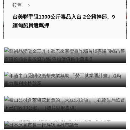
較舊
台美聯手阻1300公斤毒品入台 2台籍幹部、9
緬甸船員遭羈押
社會
綜合新聞
文教
藝術品變吸金工具！歐巴來臺變身詐騙首腦專騙同
鄉苗警查獲跨國名畫投資詐騙 查扣價值逾千萬畫作
陳明
2026年六月26日
6,880 觀看
4 分享
社會
綜合新聞
年過半百受關稅衝擊失業無助 「勞工就業通計畫」
適時援力順利接軌就業
任禮清
2026年一月15日
9,846 觀看
4 分享
社會
綜合新聞
健康
文教
泰山公司含苯駢芘超量的「大豆沙拉油」，在衛生
局監督下已銷毀10公噸。（照片縣府提供）
周為政
2026年七月08日
6,752 觀看
3 分享
綜合新聞
綜合新聞
日本冰見市長一行拜訪高雄市議會
最高300萬免還！《115年度雲林青年創業補助金》
陳信銘
2026年一月29日
7,856 觀看
2 分享
開跑 縣長張麗善宣布申請資格再放寬 鼓勵雲青創