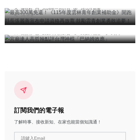
業勇敢追夢！
陳信利
2026年一月07日
16,025 觀看
16 分享
專欄
宮廟達人高哲翰點評台灣神棍「巴納姆效應」
高哲翰
2026年六月17日
50,294 觀看
5 分享
訂閱我們的電子報
了解時事、接收新知、在家也能當個知識通！
請鍵入Email