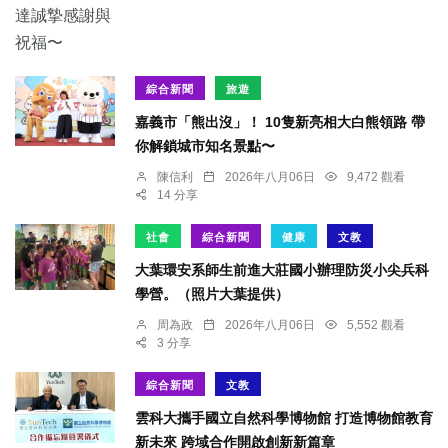
綜合新聞
旅遊
嘉義市「熊出沒」！ 10隻新亮相大白熊領路 帶
你解鎖城市知名景點〜
陳信利
2026年八月06日
9,472 觀看
14 分享
社會
綜合新聞
健康
文教
大葉環安系師生前進大莊國小辦理防災小尖兵科
學營。（照片大葉提供）
周為政
2026年八月06日
5,552 觀看
3 分享
綜合新聞
文教
雲科大攜手國立自然科學博物館 打造博物館教育
新未來 跨域合作開啟創新新篇章