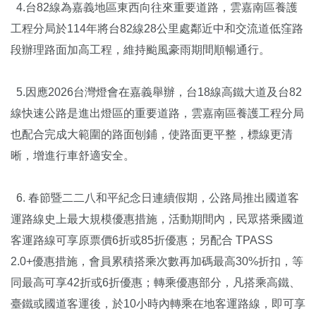
4.台82線為嘉義地區東西向往來重要道路，雲嘉南區養護
工程分局於114年將台82線28公里處鄰近中和交流道低窪路
段辦理路面加高工程，維持颱風豪雨期間順暢通行。
5.因應2026台灣燈會在嘉義舉辦，台18線高鐵大道及台82
線快速公路是進出燈區的重要道路，雲嘉南區養護工程分局
也配合完成大範圍的路面刨鋪，使路面更平整，標線更清
晰，增進行車舒適安全。
6. 春節暨二二八和平紀念日連續假期，公路局推出國道客
運路線史上最大規模優惠措施，活動期間內，民眾搭乘國道
客運路線可享原票價6折或85折優惠；另配合 TPASS
2.0+優惠措施，會員累積搭乘次數再加碼最高30%折扣，等
同最高可享42折或6折優惠；轉乘優惠部分，凡搭乘高鐵、
臺鐵或國道客運後，於10小時內轉乘在地客運路線，即可享