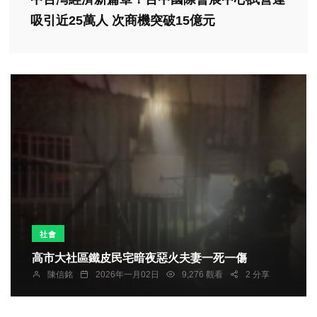
吸引近25萬人 次商機突破15億元
社會
高市大社區鐵皮民宅暗夜惡火夫妻一死一傷
陳信銘
2026年一月02日
9,276 觀看
2 分享