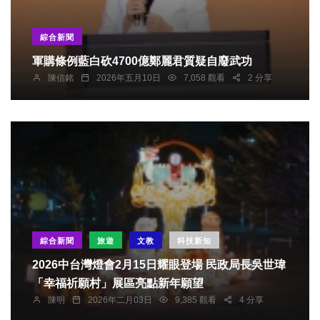
綜合新聞
軍購條例藍白砍4700億鄭麗君質疑自廢武功
陳信銘
2026年五月10日
7,058 觀看
2 分享
綜合新聞
旅遊
文教
科技新知
2026中台灣燈會2月15日耀眼登場 民政局長吳世瑋
「幸福祈願村」展區亮點新年願望
陳明
2026年二月03日
9,385 觀看
4 分享