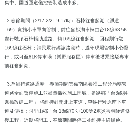
集中、國道匝道儀控管制造成車多。
2.春節期間（2/17-2/21 9-17時）石棹往奮起湖（縣道
169）實施小車單向管制，前往奮起湖車輛由台18線63.5K
處行駛頂石棹輔助道路、轉169線往奮起湖，回程則行駛
169線往石棹；請民眾行經該路段時，遵守現場管制小心慢
行，或可至61K停車場（樂野服務區）停車後搭乘接駁專車
前往奮起湖。
3.為維持道路通暢，春節期間雲嘉南區養護工程分局轄管
道路全面暫停施工並盡量撤收施工區域，番路鄉「台3線吳
鳳橋改建工程」 將維持封閉北上車道，車輛行駛原南下車
道及便橋；阿里山鄉「台 18線70K+100等2處災害明隧道修
復工程」近期將開工，春節期間將停工並維持主線暢通。