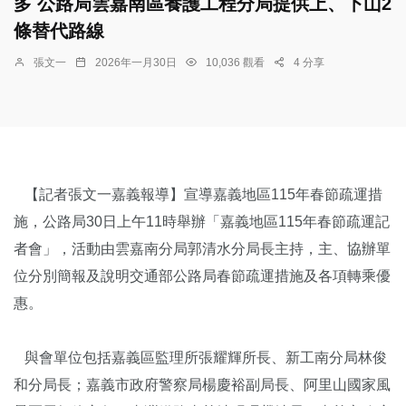
多 公路局雲嘉南區養護工程分局提供上、下山2
條替代路線
張文一
2026年一月30日
10,036 觀看
4 分享
【記者張文一嘉義報導】宣導嘉義地區115年春節疏運措
施，公路局30日上午11時舉辦「嘉義地區115年春節疏運記
者會」，活動由雲嘉南分局郭清水分局長主持，主、協辦單
位分別簡報及說明交通部公路局春節疏運措施及各項轉乘優
惠。
與會單位包括嘉義區監理所張耀輝所長、新工南分局林俊
和分局長；嘉義市政府警察局楊慶裕副局長、阿里山國家風