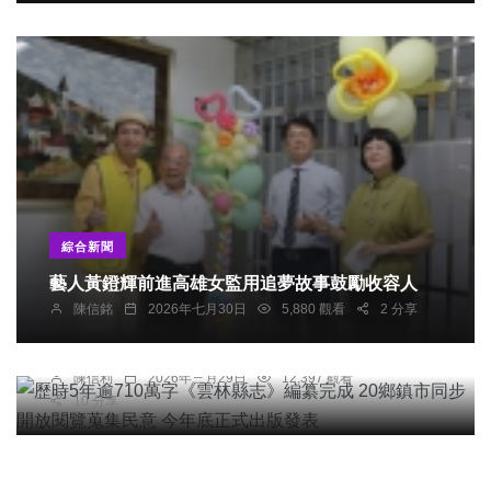
綜合新聞
藝人黃鐙輝前進高雄女監用追夢故事鼓勵收容人
綜合新聞
陳信銘
2026年七月30日
5,880 觀看
2 分享
歷時5年逾710萬字《雲林縣志》編纂完成 20鄉鎮
市同步開放閱覽蒐集民意 今年底正式出版發表
陳信利
2026年三月29日
12,397 觀看
10 分享