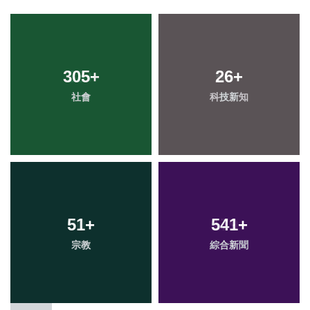
305
+
26
+
社會
科技新知
51
+
541
+
宗教
綜合新聞