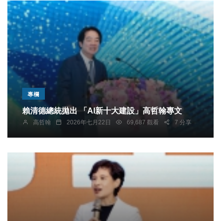
專欄
賴清德總統拋出 「AI新十大建設」高哲翰專文
高哲翰
2026年七月22日
69,687 觀看
7 分享