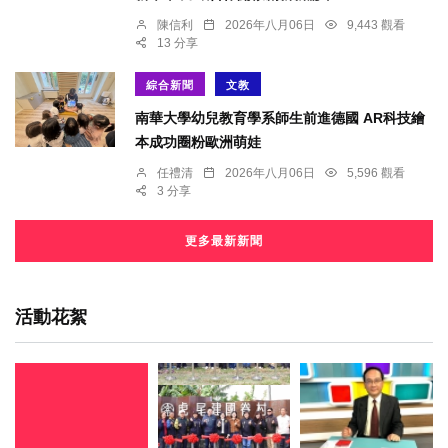
陳信利
2026年八月06日
9,443 觀看
13 分享
綜合新聞
文教
南華大學幼兒教育學系師生前進德國 AR科技繪
本成功圈粉歐洲萌娃
任禮清
2026年八月06日
5,596 觀看
3 分享
更多最新新聞
活動花絮