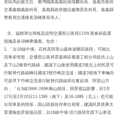
景區馬紀維主任、臺灣鐵路嘉義站張環麟站長、嘉義市政府
交通處賴義龍科長、嘉義縣政府建設處陳思良科長、嘉義縣
警察局交通隊黃茂峰隊長等人。
主、協辦單位簡報及說明交通部公路局115年度春節疏運
措施及各項轉乘優惠。包含：
1. 「台18線中埔、石棹及阿里山森林遊樂區路段」可能出
現車多情形，交通部公路局雲嘉南區養護工程分局提供上山
及下山2條替代路線，建議下山後使用國道3號北上的民眾可
行駛替代路線轉往國道3號竹崎交流道；國道3號南下車輛亦
可提早下竹崎交流道行駛替代路線前往奮起湖、阿里山方
向；「台3線266K-269K梅山路段」因受號誌影響，於2月
17日至2月20日11-13時（南下）及16-18時（北上）也可能
出現車多的情形，因山區路段停車位有限，建議民眾搭乘大
眾運輸提昇旅遊品質，台18線中埔-頂六路段常因下山車流