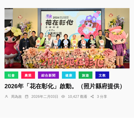
社會
農業
綜合新聞
健康
旅遊
文教
2026年「花在彰化」啟動。（照片縣府提供）
周為政
2026年二月03日
10,427 觀看
3 分享