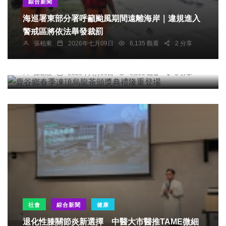
綜合新聞
海巡署東部分署呼籲颱風期間遠離海岸｜違規進入
警戒區將依法舉發裁罰
張柏東
2026年七月09日
6,135 觀看
2 分享
農業
鹿谷鄉春季凍頂烏龍茶頒獎典禮隆重登場
陳朝枝
2026年六月06日
6,590 觀看
2 分享
社會
綜合新聞
健康
退化性膝關節炎新選擇 中醫大市醫推TAME微細