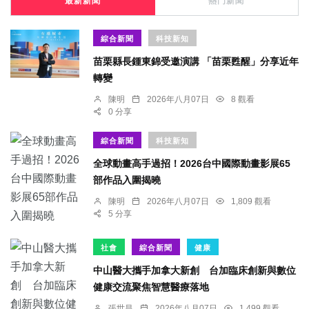
最新新聞
熱門新聞
綜合新聞
科技新知
苗栗縣長鍾東錦受邀演講 「苗栗甦醒」分享近年
轉變
陳明
2026年八月07日
8 觀看
0 分享
綜合新聞
科技新知
全球動畫高手過招！2026台中國際動畫影展65
部作品入圍揭曉
陳明
2026年八月07日
1,809 觀看
5 分享
社會
綜合新聞
健康
中山醫大攜手加拿大新創 台加臨床創新與數位
健康交流聚焦智慧醫療落地
張世昌
2026年八月07日
1,499 觀看