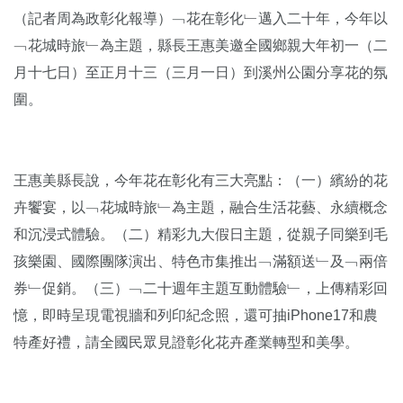
（記者周為政彰化報導）﹁花在彰化﹂邁入二十年，今年以
﹁花城時旅﹂為主題，縣長王惠美邀全國鄉親大年初一（二
月十七日）至正月十三（三月一日）到溪州公園分享花的氛
圍。
王惠美縣長說，今年花在彰化有三大亮點：（一）繽紛的花
卉饗宴，以﹁花城時旅﹂為主題，融合生活花藝、永續概念
和沉浸式體驗。（二）精彩九大假日主題，從親子同樂到毛
孩樂園、國際團隊演出、特色市集推出﹁滿額送﹂及﹁兩倍
券﹂促銷。（三）﹁二十週年主題互動體驗﹂，上傳精彩回
憶，即時呈現電視牆和列印紀念照，還可抽iPhone17和農
特產好禮，請全國民眾見證彰化花卉產業轉型和美學。