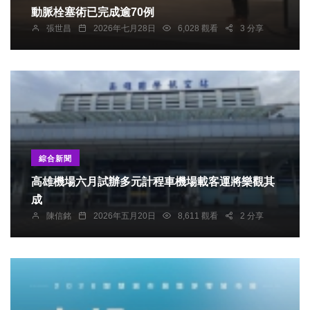
動脈栓塞術已完成逾70例
張世昌
2026年七月28日
6,028 觀看
3 分享
綜合新聞
高雄機場六月試辦多元計程車機場載客運將樂觀其
成
陳信銘
2026年五月20日
8,611 觀看
2 分享