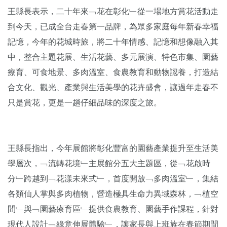
王縣長表示，二十年來﹁花在彰化﹂從一場地方賞花活動走
到今天，已成全台走春第一品牌，為眾多家庭每年新春幸福
記憶，今年的花城時旅，將二十年情感、記憶和想像融入其
中，整合主題花展、生活花藝、多元展演、特色市集、園藝
療育、可食地景、多肉溫室、食農教育和動物認養，打造結
合文化、觀光、產業與生活美學的花卉盛會，讓過年走春不
只是賞花，更是一趟仔細品味的深度之旅。
王縣長指出，今年展館將彰化豐富的園藝產業提升至生活美
學層次，﹁流轉花境﹂主展館分五大主題區，從﹁花啟時
分﹂跨越到﹁花漾未來式﹂，首度開放﹁多肉溫室﹂，集結
各類仙人掌與多肉植物，營造極具生命力異域森林，﹁植空
間﹂與﹁園藝療育區﹂提供食農教育、園藝手作課程，針對
現代人設計﹁綠意伸展體驗﹂，讓家長與上班族在春節期間